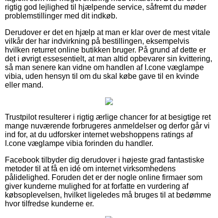
rigtig god lejlighed til hjælpende service, såfremt du møder
problemstillinger med dit indkøb.
Derudover er det en hjælp at man er klar over de mest vitale
vilkår der har indvirkning på bestillingen, eksempelvis
hvilken returret online butikken bruger. På grund af dette er
det i øvrigt essesentielt, at man altid opbevarer sin kvittering,
så man senere kan vidne om handlen af I.cone væglampe
vibia, uden hensyn til om du skal købe gave til en kvinde
eller mand.
Trustpilot resulterer i rigtig ærlige chancer for at besigtige ret
mange nuværende forbrugeres anmeldelser og derfor går vi
ind for, at du udforsker internet webshoppens ratings af
I.cone væglampe vibia forinden du handler.
Facebook tilbyder dig derudover i højeste grad fantastiske
metoder til at få en idé om internet virksomhedens
pålidelighed. Foruden det er der nogle online firmaer som
giver kunderne mulighed for at forfatte en vurdering af
købsoplevelsen, hvilket ligeledes må bruges til at bedømme
hvor tilfredse kunderne er.