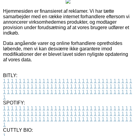
Hjemmesiden er finansieret af reklamer. Vi har tætte
samarbejder med en række internet forhandlere eftersom vi
annoncerer virksomhedernes produkter, og modtager
provision under forudsætning af at vores brugere udfører et
indkøb.
Data angående varer og online forhandlere opretholdes
løbende, men vi kan desværre ikke garantere imod
modifikationer der er blevet lavet siden nyligste opdatering
af vores data.
BITLY:
1
1
1
1
1
1
1
1
1
1
1
1
1
1
1
1
1
1
1
1
1
1
1
1
1
1
1
1
1
1
1
1
1
1
1
1
1
1
1
1
1
1
1
1
1
1
1
1
1
1
1
1
1
1
1
1
1
1
1
1
1
1
1
1
1
1
1
1
1
1
1
1
1
1
1
1
1
1
1
1
1
1
1
1
1
1
1
1
1
1
1
1
1
1
1
1
1
1
1
1
SPOTIFY:
1
1
1
1
1
1
1
1
1
1
1
1
1
1
1
1
1
1
1
1
1
1
1
1
1
1
1
1
1
1
1
1
1
1
1
1
1
1
1
1
1
1
1
1
1
1
1
1
1
1
1
1
1
1
1
1
1
1
1
1
1
1
1
1
1
1
1
1
1
1
1
1
1
1
1
1
1
1
1
1
1
1
1
1
1
1
1
1
1
1
1
1
1
1
1
1
1
1
1
1
CUTTLY BIO:
1