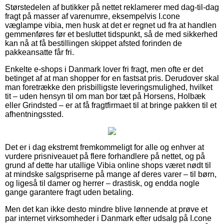
Størstedelen af butikker på nettet reklamerer med dag-til-dag
fragt på masser af varenumre, eksempelvis I.cone
væglampe vibia, men husk at det er regnet ud fra at handlen
gemmenføres før et besluttet tidspunkt, så de med sikkerhed
kan nå at få bestillingen skippet afsted forinden de
pakkeansatte får fri.
Enkelte e-shops i Danmark lover fri fragt, men ofte er det
betinget af at man shopper for en fastsat pris. Derudover skal
man foretrække den prisbilligste leveringsmulighed, hvilket
tit – uden hensyn til om man bor tæt på Horsens, Holbæk
eller Grindsted – er at få fragtfirmaet til at bringe pakken til et
afhentningssted.
Det er i dag ekstremt fremkommeligt for alle og enhver at
vurdere prisniveauet på flere forhandlere på nettet, og på
grund af dette har utallige Vibia online shops været nødt til
at mindske salgspriserne på mange af deres varer – til børn,
og ligeså til damer og herrer – drastisk, og endda nogle
gange garantere fragt uden betaling.
Men det kan ikke desto mindre blive lønnende at prøve et
par internet virksomheder i Danmark efter udsalg på I.cone