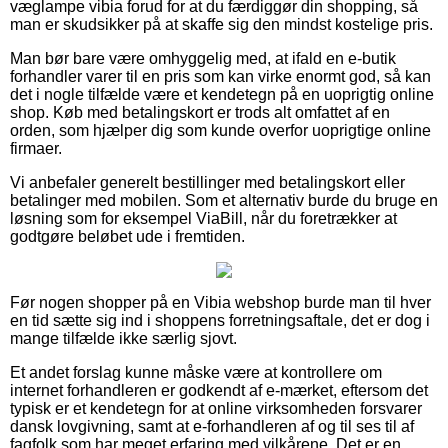
væglampe vibia forud for at du færdiggør din shopping, så
man er skudsikker på at skaffe sig den mindst kostelige pris.
Man bør bare være omhyggelig med, at ifald en e-butik
forhandler varer til en pris som kan virke enormt god, så kan
det i nogle tilfælde være et kendetegn på en uoprigtig online
shop. Køb med betalingskort er trods alt omfattet af en
orden, som hjælper dig som kunde overfor uoprigtige online
firmaer.
Vi anbefaler generelt bestillinger med betalingskort eller
betalinger med mobilen. Som et alternativ burde du bruge en
løsning som for eksempel ViaBill, når du foretrækker at
godtgøre beløbet ude i fremtiden.
Før nogen shopper på en Vibia webshop burde man til hver
en tid sætte sig ind i shoppens forretningsaftale, det er dog i
mange tilfælde ikke særlig sjovt.
Et andet forslag kunne måske være at kontrollere om
internet forhandleren er godkendt af e-mærket, eftersom det
typisk er et kendetegn for at online virksomheden forsvarer
dansk lovgivning, samt at e-forhandleren af og til ses til af
fagfolk som har meget erfaring med vilkårene. Det er en