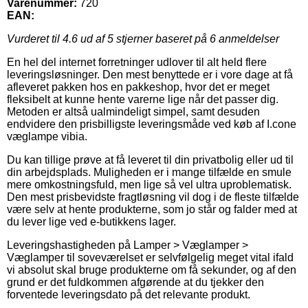
Varenummer:
720
EAN:
Vurderet til
4.6
ud af 5 stjerner baseret på
6
anmeldelser
En hel del internet forretninger udlover til alt held flere
leveringsløsninger. Den mest benyttede er i vore dage at få
afleveret pakken hos en pakkeshop, hvor det er meget
fleksibelt at kunne hente varerne lige når det passer dig.
Metoden er altså ualmindeligt simpel, samt desuden
endvidere den prisbilligste leveringsmåde ved køb af I.cone
væglampe vibia.
Du kan tillige prøve at få leveret til din privatbolig eller ud til
din arbejdsplads. Muligheden er i mange tilfælde en smule
mere omkostningsfuld, men lige så vel ultra uproblematisk.
Den mest prisbevidste fragtløsning vil dog i de fleste tilfælde
være selv at hente produkterne, som jo står og falder med at
du lever lige ved e-butikkens lager.
Leveringshastigheden på Lamper > Væglamper >
Væglamper til soveværelset er selvfølgelig meget vital ifald
vi absolut skal bruge produkterne om få sekunder, og af den
grund er det fuldkommen afgørende at du tjekker den
forventede leveringsdato på det relevante produkt.