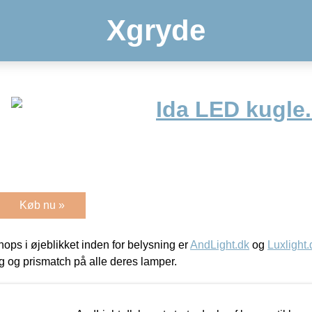
Xgryde
Ida LED kugle.
Køb nu »
ps i øjeblikket inden for belysning er
AndLight.dk
og
Luxlight.
ing og prismatch på alle deres lamper.