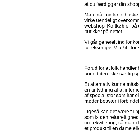
at du færdiggør din shopp
Man må imidlertid huske p
virke uendeligt overkomme
webshop. Kortkøb er på 
butikker på nettet.
Vi går generelt ind for ko
for eksempel ViaBill, for
Forud for at folk handle
undertiden ikke særlig 
Et alternativ kunne mås
en antydning af at inter
af specialister som har e
møder besvær i forbindel
Ligeså kan det være til h
som fx den returrettighed
ordrekvittering, så man i
et produkt til en dame ell