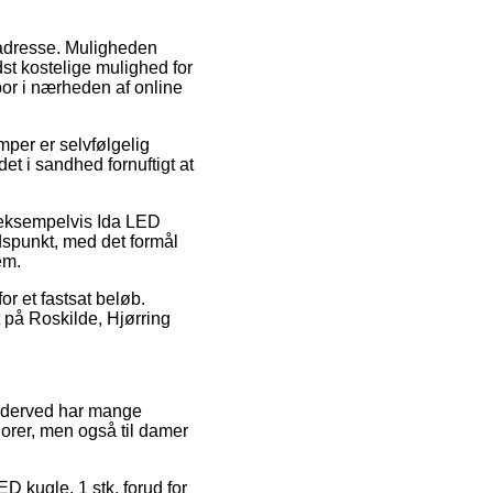
es adresse. Muligheden
t kostelige mulighed for
bor i nærheden af online
per er selvfølgelig
det i sandhed fornuftigt at
, eksempelvis Ida LED
idspunkt, med det formål
em.
r et fastsat beløb.
t på Roskilde, Hjørring
og derved har mange
iorer, men også til damer
D kugle. 1 stk. forud for