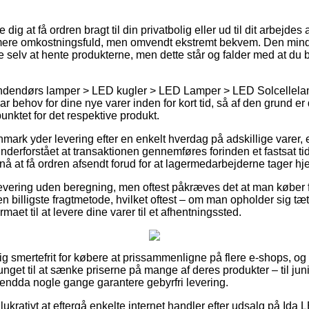
dig at få ordren bragt til din privatbolig eller ud til dit arbejd
 mere omkostningsfuld, men omvendt ekstremt bekvem. Den minds
re selv at hente produkterne, men dette står og falder med at du 
ndendørs lamper > LED kugler > LED Lamper > LED Solcellelam
r behov for dine nye varer inden for kort tid, så af den grund er 
punktet for det respektive produkt.
anmark yder levering efter en enkelt hverdag på adskillige varer
 underforstået at transaktionen gennemføres forinden et fastsat t
 nå at få ordren afsendt forud for at lagermedarbejderne tager hj
levering uden beregning, men oftest påkræves det at man køber fo
en billigste fragtmetode, hvilket oftest – om man opholder sig tæ
firmaet til at levere dine varer til et afhentningssted.
tig smertefrit for købere at prissammenligne på flere e-shops, 
vunget til at sænke priserne på mange af deres produkter – til jun
 endda nogle gange garantere gebyrfri levering.
rativt at eftergå enkelte internet handler efter udsalg på Ida LE