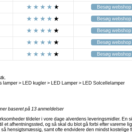
Besøg webshop
Besøg webshop
Besøg webshop
Besøg webshop
Besøg webshop
tk.
 lamper > LED kugler > LED Lamper > LED Solcellelamper
rner baseret på
13
anmeldelser
virksomheder tildeler i vore dage alverdens leveringsmidler. En s
til et afhentningssted, og så skal du blot gå forbi efter varerne li
t så hensigtsmæssig, samt ofte endvidere den mindst kostelige f