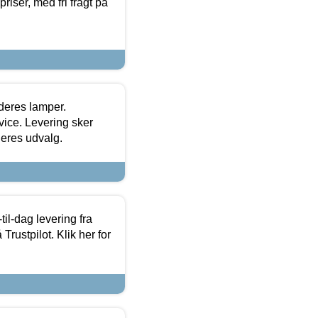
priser, med fri fragt på
 deres lamper.
ice. Levering sker
deres udvalg.
l-dag levering fra
Trustpilot. Klik her for