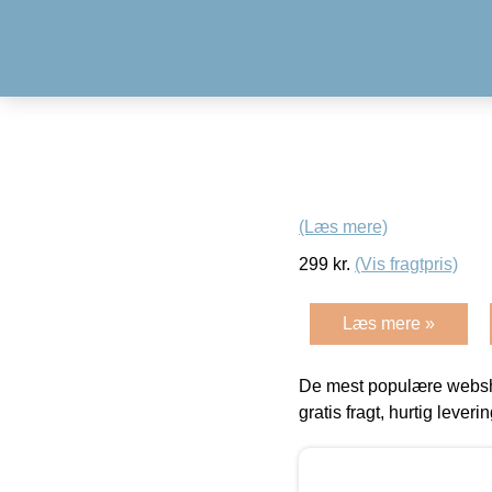
(Læs mere)
299
kr.
(Vis fragtpris)
Læs mere »
De mest populære websho
gratis fragt, hurtig lever