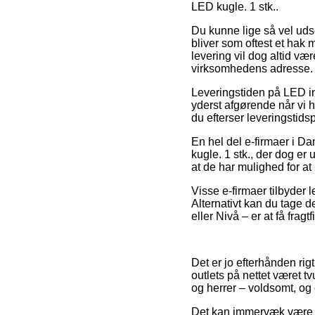
LED kugle. 1 stk..
Du kunne lige så vel udse 
bliver som oftest et hak
levering vil dog altid væ
virksomhedens adresse.
Leveringstiden på LED i
yderst afgørende når vi ha
du efterser leveringstids
En hel del e-firmaer i D
kugle. 1 stk., der dog er
at de har mulighed for at
Visse e-firmaer tilbyder 
Alternativt kan du tage d
eller Nivå – er at få fragt
Det er jo efterhånden rig
outlets på nettet været t
og herrer – voldsomt, og
Det kan immervæk være luk