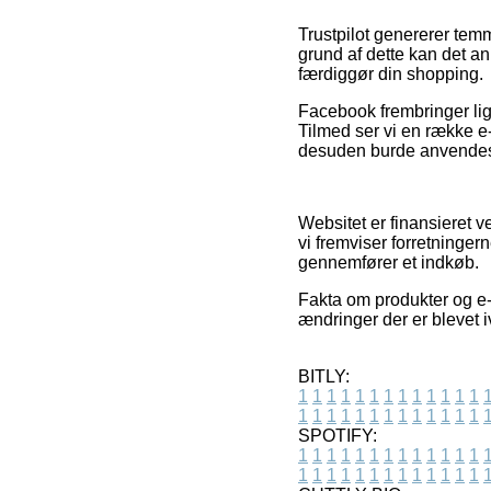
Trustpilot genererer temm
grund af dette kan det an
færdiggør din shopping.
Facebook frembringer lig
Tilmed ser vi en række e
desuden burde anvendes ti
Websitet er finansieret 
vi fremviser forretninger
gennemfører et indkøb.
Fakta om produkter og e-h
ændringer der er blevet 
BITLY:
1
1
1
1
1
1
1
1
1
1
1
1
1
1
1
1
1
1
1
1
1
1
1
1
1
1
SPOTIFY:
1
1
1
1
1
1
1
1
1
1
1
1
1
1
1
1
1
1
1
1
1
1
1
1
1
1