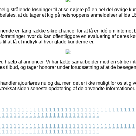
elig strålende løsninger til at se nøjere på en hel del øvrige 
befales, at du tager et kig på netshoppens anmeldelser af Ida L
nende en lang række sikre chancer for at få en idé om internet 
-forretninger hvor du kan offentliggøre en evaluering af deres 
l at få et indtryk af hvor glade kunderne er.
ved hjælp af annoncer. Vi har tætte samarbejder med en stribe in
nes tilbud, og tager honorar under forudsætning af at de besøge
andler ajourføres nu og da, men det er ikke muligt for os at giv
iværksat siden seneste opdatering af de anvendte informationer.
1
1
1
1
1
1
1
1
1
1
1
1
1
1
1
1
1
1
1
1
1
1
1
1
1
1
1
1
1
1
1
1
1
1
1
1
1
1
1
1
1
1
1
1
1
1
1
1
1
1
1
1
1
1
1
1
1
1
1
1
1
1
1
1
1
1
1
1
1
1
1
1
1
1
1
1
1
1
1
1
1
1
1
1
1
1
1
1
1
1
1
1
1
1
1
1
1
1
1
1
1
1
1
1
1
1
1
1
1
1
1
1
1
1
1
1
1
1
1
1
1
1