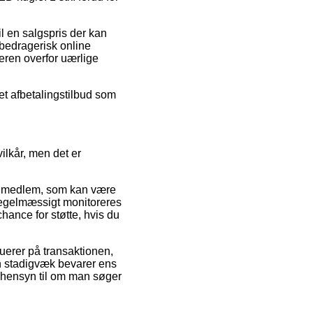
l en salgspris der kan
 bedragerisk online
eren overfor uærlige
 et afbetalingstilbud som
ilkår, men det er
et medlem, som kan være
 regelmæssigt monitoreres
hance for støtte, hvis du
luerer på transaktionen,
an stadigvæk bevarer ens
en hensyn til om man søger