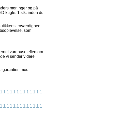
kunders meninger og på
ED kugle. 1 stk. inden du
butikkens troværdighed.
købsoplevelse, som
ternet varehuse eftersom
nde vi sender videre
e garantier imod
1
1
1
1
1
1
1
1
1
1
1
1
1
1
1
1
1
1
1
1
1
1
1
1
1
1