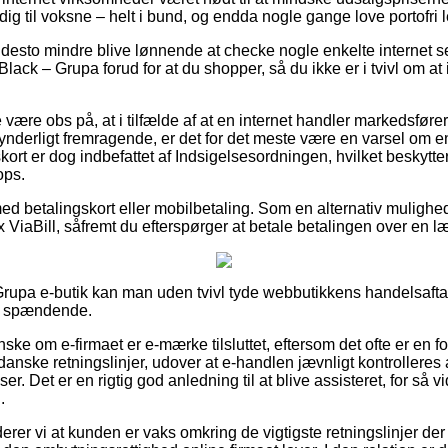
ig til voksne – helt i bund, og endda nogle gange love portofri l
 desto mindre blive lønnende at checke nogle enkelte internet se
 – Grupa forud for at du shopper, så du ikke er i tvivl om at
være obs på, at i tilfælde af at en internet handler markedsfører d
ynderligt fremragende, er det for det meste være en varsel om e
ort er dog indbefattet af Indsigelsesordningen, hvilket beskytte
ops.
 med betalingskort eller mobilbetaling. Som en alternativ muligh
 ViaBill, såfremt du efterspørger at betale betalingen over en 
Grupa e-butik kan man uden tvivl tyde webbutikkens handelsaftal
ig spændende.
nske om e-firmaet er e-mærke tilsluttet, eftersom det ofte er en f
nske retningslinjer, udover at e-handlen jævnligt kontrolleres 
Det er en rigtig god anledning til at blive assisteret, for så vid
.
er vi at kunden er vaks omkring de vigtigste retningslinjer der 