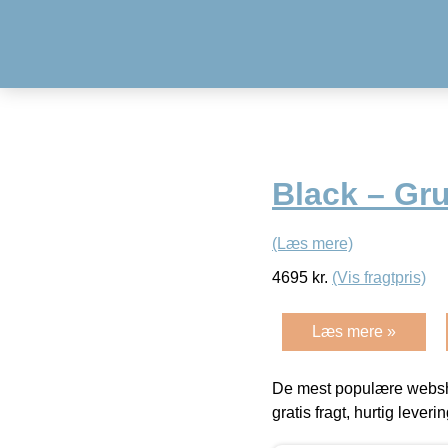
Black – Gr
(Læs mere)
4695
kr.
(Vis fragtpris)
Læs mere »
De mest populære websho
gratis fragt, hurtig lever