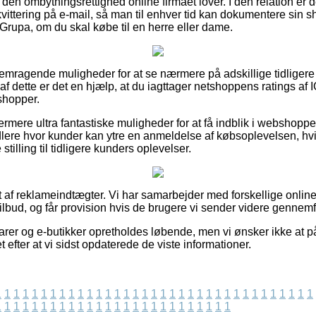
l den ombytningsrettighed online firmaet lover. I den relation er 
vittering på e-mail, så man til enhver tid kan dokumentere sin
upa, om du skal købe til en herre eller dame.
så fremragende muligheder for at se nærmere på adskillige tidlige
 af dette er det en hjælp, at du iagttager netshoppens rating
shopper.
mere ultra fantastiske muligheder for at få indblik i webshoppen
lere hvor kunder kan ytre en anmeldelse af købsoplevelsen, hvil
e stilling til tidligere kunders oplevelser.
t af reklameindtægter. Vi har samarbejder med forskellige onlin
ilbud, og får provision hvis de brugere vi sender videre gennemf
rer og e-butikker opretholdes løbende, men vi ønsker ikke at p
t efter at vi sidst opdaterede de viste informationer.
1
1
1
1
1
1
1
1
1
1
1
1
1
1
1
1
1
1
1
1
1
1
1
1
1
1
1
1
1
1
1
1
1
1
1
1
1
1
1
1
1
1
1
1
1
1
1
1
1
1
1
1
1
1
1
1
1
1
1
1
1