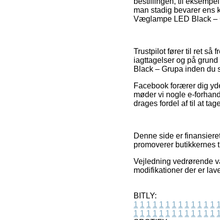
bestillingen, til eksempe
man stadig bevarer ens k
Væglampe LED Black – Gr
Trustpilot fører til ret 
iagttagelser og på grund
Black – Grupa inden du 
Facebook forærer dig yder
møder vi nogle e-forhand
drages fordel af til at tag
Denne side er finansiere
promoverer butikkernes t
Vejledning vedrørende va
modifikationer der er lave
BITLY:
1
1
1
1
1
1
1
1
1
1
1
1
1
1
1
1
1
1
1
1
1
1
1
1
1
1