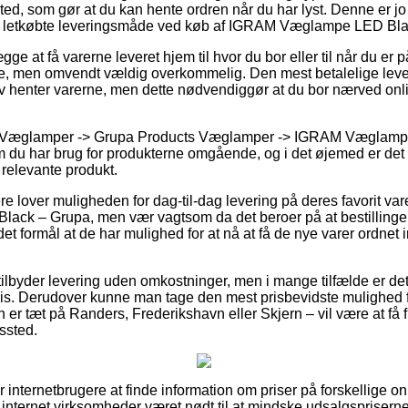
ssted, som gør at du kan hente ordren når du har lyst. Denne er jo
est letkøbte leveringsmåde ved køb af IGRAM Væglampe LED Bla
ge at få varerne leveret hjem til hvor du bor eller til når du er 
e, men omvendt vældig overkommelig. Den mest betalelige lever
lv henter varerne, men dette nødvendiggør at du bor nærved onl
> Væglamper -> Grupa Products Væglamper -> IGRAM Væglamp
om du har brug for produkterne omgående, og i det øjemed er det r
 relevante produkt.
re lover muligheden for dag-til-dag levering på deres favorit v
k – Grupa, men vær vagtsom da det beroer på at bestillingen
et formål at de har mulighed for at nå at få de nye varer ordne
tilbyder levering uden omkostninger, men i mange tilfælde er d
ris. Derudover kunne man tage den mest prisbevidste mulighed fo
er tæt på Randers, Frederikshavn eller Skjern – vil være at få fra
gssted.
for internetbrugere at finde information om priser på forskellige o
 internet virksomheder været nødt til at mindske udsalgspriserne