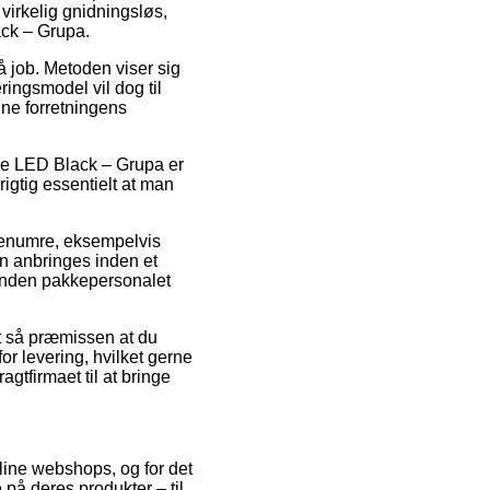
 virkelig gnidningsløs,
ck – Grupa.
på job. Metoden viser sig
ingsmodel vil dog til
ine forretningens
e LED Black – Grupa er
igtig essentielt at man
arenumre, eksempelvis
 anbringes inden et
t inden pakkepersonalet
et så præmissen at du
r levering, hvilket gerne
gtfirmaet til at bringe
nline webshops, og for det
 på deres produkter – til