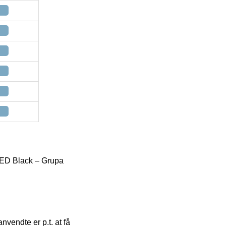
ED Black – Grupa
nvendte er p.t. at få