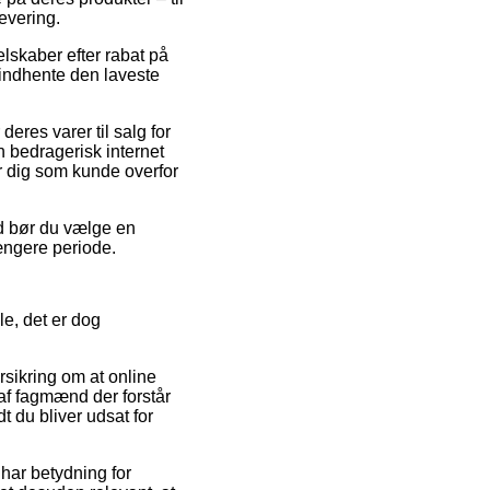
evering.
lskaber efter rabat på
 indhente den laveste
eres varer til salg for
n bedragerisk internet
r dig som kunde overfor
ed bør du vælge en
længere periode.
e, det er dog
orsikring om at online
af fagmænd der forstår
t du bliver udsat for
har betydning for