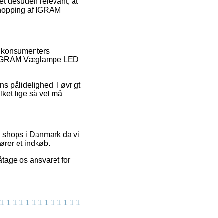
det desuden relevant, at
 shopping af IGRAM
re konsumenters
s af IGRAM Væglampe LED
s pålidelighed. I øvrigt
ket lige så vel må
e shops i Danmark da vi
ører et indkøb.
åtage os ansvaret for
1
1
1
1
1
1
1
1
1
1
1
1
1