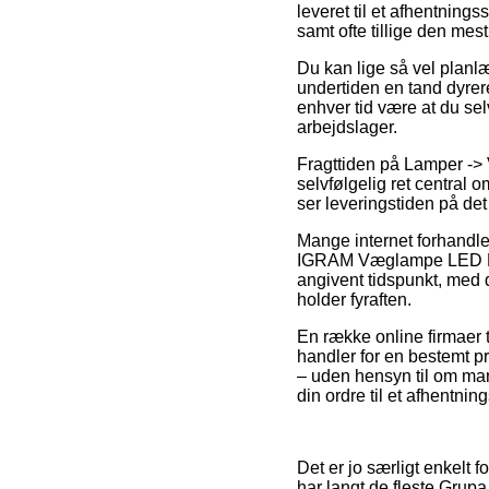
leveret til et afhentning
samt ofte tillige den m
Du kan lige så vel planlæg
undertiden en tand dyrer
enhver tid være at du se
arbejdslager.
Fragttiden på Lamper -
selvfølgelig ret central 
ser leveringstiden på det
Mange internet forhandle
IGRAM Væglampe LED Blac
angivent tidspunkt, med d
holder fyraften.
En række online firmaer 
handler for en bestemt p
– uden hensyn til om man 
din ordre til et afhentnin
Det er jo særligt enkelt 
har langt de fleste Grupa