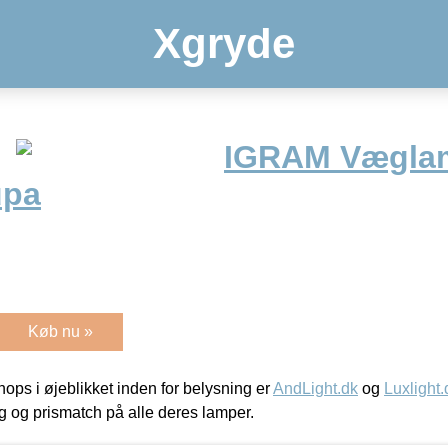
Xgryde
IGRAM Vægla
upa
Køb nu »
ps i øjeblikket inden for belysning er
AndLight.dk
og
Luxlight.
ing og prismatch på alle deres lamper.