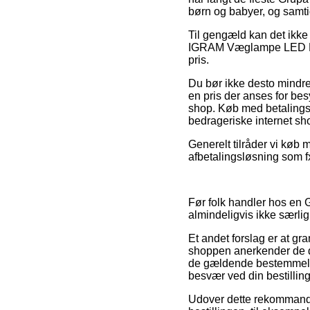
børn og babyer, og samtid
Til gengæld kan det ikke
IGRAM Væglampe LED Black
pris.
Du bør ikke desto mindre 
en pris der anses for bes
shop. Køb med betalingsk
bedrageriske internet sh
Generelt tilråder vi køb
afbetalingsløsning som fx
Før folk handler hos en 
almindeligvis ikke særl
Et andet forslag er at gra
shoppen anerkender de da
de gældende bestemmelser. 
besvær ved din bestilling
Udover dette rekommander