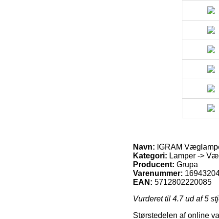
Navn:
IGRAM Væglampe 
Kategori:
Lamper -> Væ
Producent:
Grupa
Varenummer:
1694320
EAN:
5712802220085
Vurderet til
4.7
ud af 5 st
Størstedelen af online var