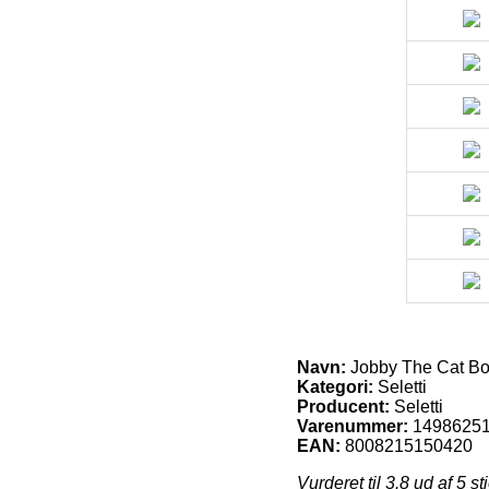
Navn:
Jobby The Cat Bor
Kategori:
Seletti
Producent:
Seletti
Varenummer:
1498625
EAN:
8008215150420
Vurderet til
3.8
ud af 5 st