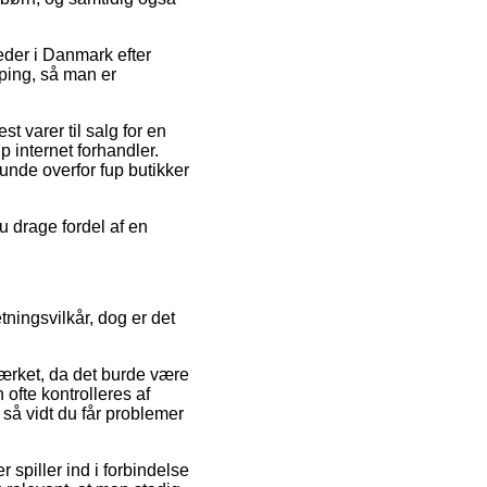
eder i Danmark efter
pping, så man er
t varer til salg for en
p internet forhandler.
kunde overfor fup butikker
u drage fordel af en
ningsvilkår, dog er det
rket, da det burde være
 ofte kontrolleres af
 så vidt du får problemer
spiller ind i forbindelse