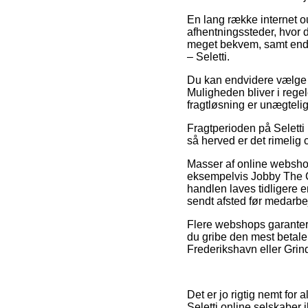
En lang række internet ou
afhentningssteder, hvor d
meget bekvem, samt endd
– Seletti.
Du kan endvidere vælge at
Muligheden bliver i rege
fragtløsning er unægtelig
Fragtperioden på Seletti 
så herved er det rimelig c
Masser af online webshops
eksempelvis Jobby The Ca
handlen laves tidligere e
sendt afsted før medarb
Flere webshops garantere
du gribe den mest betale
Frederikshavn eller Grind
Det er jo rigtig nemt for 
Seletti online selskaber 