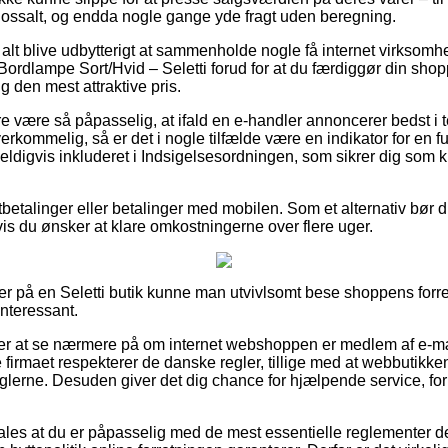
lossalt, og endda nogle gange yde fragt uden beregning.
 alt blive udbytterigt at sammenholde nogle få internet virksomh
Bordlampe Sort/Hvid – Seletti forud for at du færdiggør din sho
g den mest attraktive pris.
være så påpasselig, at ifald en e-handler annoncerer bedst i tes
overkommelig, så er det i nogle tilfælde være en indikator for en fu
heldigvis inkluderet i Indsigelsesordningen, som sikrer dig som 
tbetalinger eller betalinger med mobilen. Som et alternativ bør d
vis du ønsker at klare omkostningerne over flere uger.
er på en Seletti butik kunne man utvivlsomt bese shoppens forret
interessant.
r at se nærmere på om internet webshoppen er medlem af e-mæ
e firmaet respekterer de danske regler, tillige med at webbutikken
glerne. Desuden giver det dig chance for hjælpende service, for
les at du er påpasselig med de mest essentielle reglementer der 