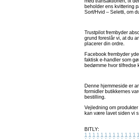
med transaktionen, fx den 
beholder ens kvittering 
Sort/Hvid – Seletti, om du
Trustpilot frembyder abs
grund foreslår vi, at du
placerer din ordre.
Facebook frembyder yderme
faktisk e-handler som gør
bedømme hvor tilfredse 
Denne hjemmeside er ann
formidler butikkernes var
bestilling.
Vejledning om produkter 
kan være lavet siden vi 
BITLY:
1
1
1
1
1
1
1
1
1
1
1
1
1