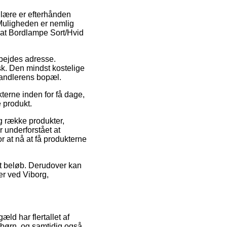
ulære er efterhånden
. Muligheden er nemlig
at Bordlampe Sort/Hvid
rbejdes adresse.
sk. Den mindst kostelige
rhandlerens bopæl.
kterne inden for få dage,
e produkt.
ng række produkter,
 underforstået at
r at nå at få produkterne
mt beløb. Derudover kan
er ved Viborg,
æld har flertallet af
l børn, og samtidig også