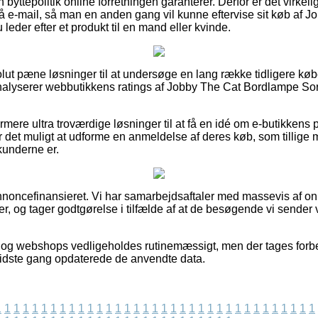
byttepolitik online forretningen garanterer. Derfor er det virkeli
på e-mail, så man en anden gang vil kunne eftervise sit køb af
 leder efter et produkt til en mand eller kvinde.
olut pæne løsninger til at undersøge en lang række tidligere køb
 analyserer webbutikkens ratings af Jobby The Cat Bordlampe Sor
re ultra troværdige løsninger til at få en idé om e-butikkens pop
 det muligt at udforme en anmeldelse af deres køb, som tillige m
kunderne er.
oncefinansieret. Vi har samarbejdsaftaler med massevis af onl
er, og tager godtgørelse i tilfælde af at de besøgende vi sender 
og webshops vedligeholdes rutinemæssigt, men der tages forbeh
sidste gang opdaterede de anvendte data.
1
1
1
1
1
1
1
1
1
1
1
1
1
1
1
1
1
1
1
1
1
1
1
1
1
1
1
1
1
1
1
1
1
1
1