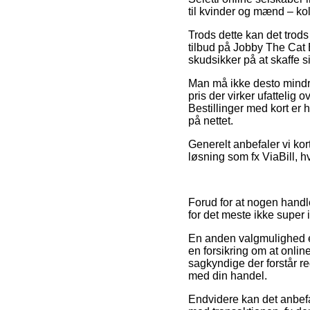
til kvinder og mænd – ko
Trods dette kan det trods
tilbud på Jobby The Cat 
skudsikker på at skaffe si
Man må ikke desto mindre 
pris der virker ufattelig 
Bestillinger med kort er 
på nettet.
Generelt anbefaler vi kor
løsning som fx ViaBill, h
Forud for at nogen handl
for det meste ikke super 
En anden valgmulighed e
en forsikring om at onlin
sagkyndige der forstår re
med din handel.
Endvidere kan det anbefa