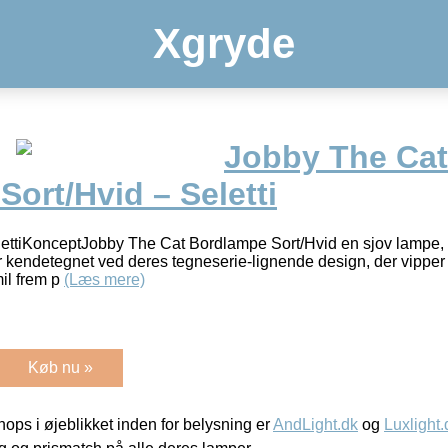
Xgryde
Jobby The Cat
ort/Hvid – Seletti
lettiKonceptJobby The Cat Bordlampe Sort/Hvid en sjov lampe,
r kendetegnet ved deres tegneserie-lignende design, der vipper
mil frem p
(Læs mere)
Køb nu »
ps i øjeblikket inden for belysning er
AndLight.dk
og
Luxlight.