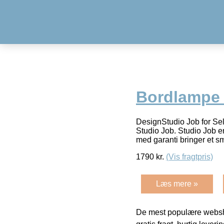
Bordlampe S
DesignStudio Job for Se
Studio Job. Studio Job e
med garanti bringer et s
1790
kr.
(Vis fragtpris)
Læs mere »
De mest populære websho