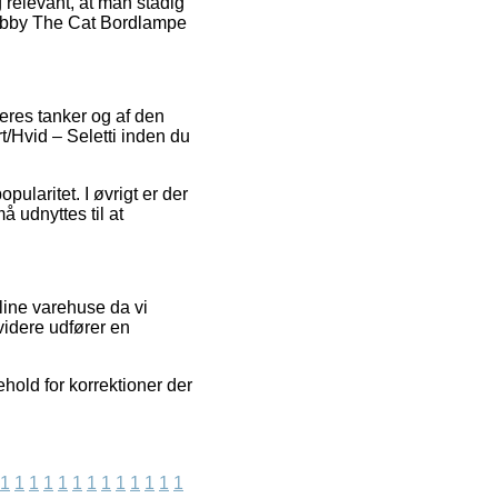
g relevant, at man stadig
 Jobby The Cat Bordlampe
eres tanker og af den
t/Hvid – Seletti inden du
ularitet. I øvrigt er der
å udnyttes til at
ine varehuse da vi
videre udfører en
old for korrektioner der
1
1
1
1
1
1
1
1
1
1
1
1
1