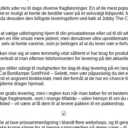
tlets yder nu til dags diverse fragtløsninger. En af de mest pop
et er muligt at hente de bestilte varer på et selvvalgt tidspunkt
a desuden den billigste leveringsform ved køb af Jobby The C
 vælge udbringning hjem til din privatadresse eller ud til dit a
len en lille smule mere pebret, men derudover ultra uproblemati
 selv at hente varerne, som jo betinges af at du lever nær e-fo
kan vise sig at være temmelig vital såfremt vi har brug for produ
entralt at man efterser tidshorisonten for levering på det aktuell
 stiller udsigt til muligheden for dag-til-dag levering på en la
t Bordlampe Sort/Hvid – Seletti, men vær påpasselig da det er
nd et angivent klokkeslæt, med det formål at de har en chance fo
ejderne drager hjemad.
r gratis levering, men i reglen kun når man køber for et beste
lige fragtmetode, som i mange tilfælde – uden hensyn til om du 
sted – vil være at få dem til at levere pakken til en pakkeshop.
alle at lave prissammenligning i blandt flere webshops, og til geng
ikke kunne slippe for at presse salgsværdien på deres varer – ti