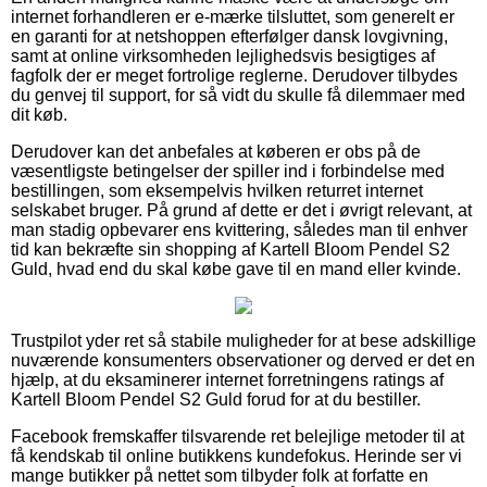
internet forhandleren er e-mærke tilsluttet, som generelt er
en garanti for at netshoppen efterfølger dansk lovgivning,
samt at online virksomheden lejlighedsvis besigtiges af
fagfolk der er meget fortrolige reglerne. Derudover tilbydes
du genvej til support, for så vidt du skulle få dilemmaer med
dit køb.
Derudover kan det anbefales at køberen er obs på de
væsentligste betingelser der spiller ind i forbindelse med
bestillingen, som eksempelvis hvilken returret internet
selskabet bruger. På grund af dette er det i øvrigt relevant, at
man stadig opbevarer ens kvittering, således man til enhver
tid kan bekræfte sin shopping af Kartell Bloom Pendel S2
Guld, hvad end du skal købe gave til en mand eller kvinde.
Trustpilot yder ret så stabile muligheder for at bese adskillige
nuværende konsumenters observationer og derved er det en
hjælp, at du eksaminerer internet forretningens ratings af
Kartell Bloom Pendel S2 Guld forud for at du bestiller.
Facebook fremskaffer tilsvarende ret belejlige metoder til at
få kendskab til online butikkens kundefokus. Herinde ser vi
mange butikker på nettet som tilbyder folk at forfatte en