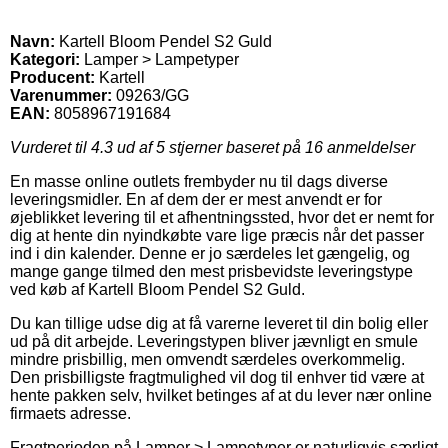
Navn:
Kartell Bloom Pendel S2 Guld
Kategori:
Lamper > Lampetyper
Producent:
Kartell
Varenummer:
09263/GG
EAN:
8058967191684
Vurderet til
4.3
ud af 5 stjerner baseret på
16
anmeldelser
En masse online outlets frembyder nu til dags diverse
leveringsmidler. En af dem der er mest anvendt er for
øjeblikket levering til et afhentningssted, hvor det er nemt for
dig at hente din nyindkøbte vare lige præcis når det passer
ind i din kalender. Denne er jo særdeles let gængelig, og
mange gange tilmed den mest prisbevidste leveringstype
ved køb af Kartell Bloom Pendel S2 Guld.
Du kan tillige udse dig at få varerne leveret til din bolig eller
ud på dit arbejde. Leveringstypen bliver jævnligt en smule
mindre prisbillig, men omvendt særdeles overkommelig.
Den prisbilligste fragtmulighed vil dog til enhver tid være at
hente pakken selv, hvilket betinges af at du lever nær online
firmaets adresse.
Fragtperioden på Lamper > Lampetyper er naturligvis særligt