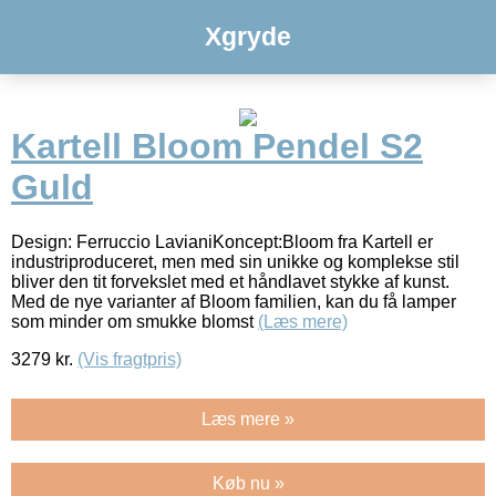
Xgryde
Kartell Bloom Pendel S2
Guld
Design: Ferruccio LavianiKoncept:Bloom fra Kartell er
industriproduceret, men med sin unikke og komplekse stil
bliver den tit forvekslet med et håndlavet stykke af kunst.
Med de nye varianter af Bloom familien, kan du få lamper
som minder om smukke blomst
(Læs mere)
3279
kr.
(Vis fragtpris)
Læs mere »
Køb nu »