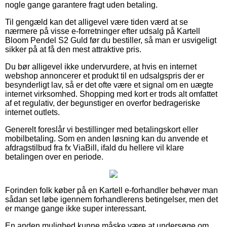
nogle gange garantere fragt uden betaling.
Til gengæld kan det alligevel være tiden værd at se
nærmere på visse e-forretninger efter udsalg på Kartell
Bloom Pendel S2 Guld før du bestiller, så man er usvigeligt
sikker på at få den mest attraktive pris.
Du bør alligevel ikke undervurdere, at hvis en internet
webshop annoncerer et produkt til en udsalgspris der er
besynderligt lav, så er det ofte være et signal om en uægte
internet virksomhed. Shopping med kort er trods alt omfattet
af et regulativ, der begunstiger en overfor bedrageriske
internet outlets.
Generelt foreslår vi bestillinger med betalingskort eller
mobilbetaling. Som en anden løsning kan du anvende et
afdragstilbud fra fx ViaBill, ifald du hellere vil klare
betalingen over en periode.
Forinden folk køber på en Kartell e-forhandler behøver man
sådan set løbe igennem forhandlerens betingelser, men det
er mange gange ikke super interessant.
En anden mulighed kunne måske være at undersøge om