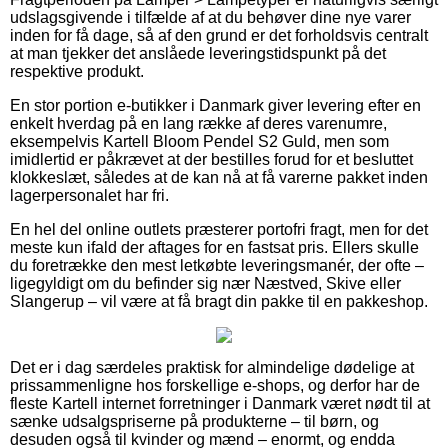
udslagsgivende i tilfælde af at du behøver dine nye varer
inden for få dage, så af den grund er det forholdsvis centralt
at man tjekker det anslåede leveringstidspunkt på det
respektive produkt.
En stor portion e-butikker i Danmark giver levering efter en
enkelt hverdag på en lang række af deres varenumre,
eksempelvis Kartell Bloom Pendel S2 Guld, men som
imidlertid er påkrævet at der bestilles forud for et besluttet
klokkeslæt, således at de kan nå at få varerne pakket inden
lagerpersonalet har fri.
En hel del online outlets præsterer portofri fragt, men for det
meste kun ifald der aftages for en fastsat pris. Ellers skulle
du foretrække den mest letkøbte leveringsmanér, der ofte –
ligegyldigt om du befinder sig nær Næstved, Skive eller
Slangerup – vil være at få bragt din pakke til en pakkeshop.
Det er i dag særdeles praktisk for almindelige dødelige at
prissammenligne hos forskellige e-shops, og derfor har de
fleste Kartell internet forretninger i Danmark været nødt til at
sænke udsalgspriserne på produkterne – til børn, og
desuden også til kvinder og mænd – enormt, og endda