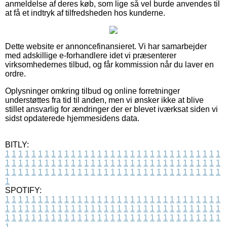
anmeldelse af deres køb, som lige så vel burde anvendes til
at få et indtryk af tilfredsheden hos kunderne.
Dette website er annoncefinansieret. Vi har samarbejder
med adskillige e-forhandlere idet vi præsenterer
virksomhedernes tilbud, og får kommission når du laver en
ordre.
Oplysninger omkring tilbud og online forretninger
understøttes fra tid til anden, men vi ønsker ikke at blive
stillet ansvarlig for ændringer der er blevet iværksat siden vi
sidst opdaterede hjemmesidens data.
BITLY:
1
1
1
1
1
1
1
1
1
1
1
1
1
1
1
1
1
1
1
1
1
1
1
1
1
1
1
1
1
1
1
1
1
1
1
1
1
1
1
1
1
1
1
1
1
1
1
1
1
1
1
1
1
1
1
1
1
1
1
1
1
1
1
1
1
1
1
1
1
1
1
1
1
1
1
1
1
1
1
1
1
1
1
1
1
1
1
1
1
1
1
1
1
1
1
1
1
1
1
1
SPOTIFY:
1
1
1
1
1
1
1
1
1
1
1
1
1
1
1
1
1
1
1
1
1
1
1
1
1
1
1
1
1
1
1
1
1
1
1
1
1
1
1
1
1
1
1
1
1
1
1
1
1
1
1
1
1
1
1
1
1
1
1
1
1
1
1
1
1
1
1
1
1
1
1
1
1
1
1
1
1
1
1
1
1
1
1
1
1
1
1
1
1
1
1
1
1
1
1
1
1
1
1
1