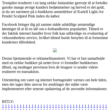
Trustpilot resulterer i en lang række fantastiske genveje til at fortolke
ganske mange øvrige kunders bedømmelser og herved er det godt,
at du ser nærmere på e-butikkens anmeldelser af Kartell Light-Air
Pendel Sculpted Pink inden du køber.
Facebook bringer dig på samme måde adskillige anstændige
løsninger til at få en idé om e-forhandlerens popularitet. Tilmed er
der faktisk internet handler hvor folk kan udfærdige en evaluering af
virksomhedens service, hvilket tilmed burde benyttes til at fornemme
kundernes tilfredshed.
Denne hjemmeside er reklamefinansieret. Vi har et fast samarbejde
med en række butikker på nettet hvor vi formidler butikkernes
tilbud, og modtager provision hvis de brugere vi sender videre
realiserer en transaktion.
Orientering om varer og internet foretagender værnes om hele tiden,
men der tages ikke ansvar for ændringer der måtte være
implementeret efter seneste opdatering af de anvendte informationer.
BITLY:
1
1
1
1
1
1
1
1
1
1
1
1
1
1
1
1
1
1
1
1
1
1
1
1
1
1
1
1
1
1
1
1
1
1
1
1