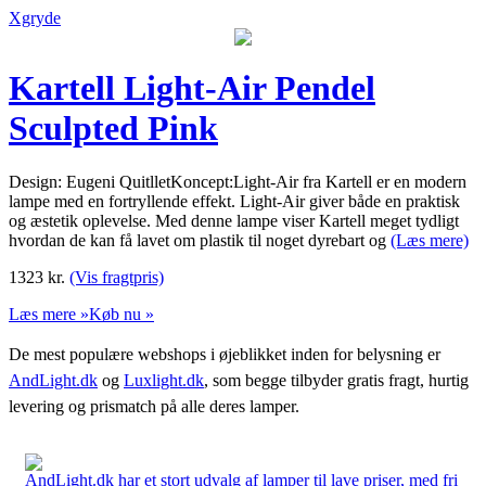
Xgryde
Kartell Light-Air Pendel
Sculpted Pink
Design: Eugeni QuitlletKoncept:Light-Air fra Kartell er en modern
lampe med en fortryllende effekt. Light-Air giver både en praktisk
og æstetik oplevelse. Med denne lampe viser Kartell meget tydligt
hvordan de kan få lavet om plastik til noget dyrebart og
(Læs mere)
1323
kr.
(Vis fragtpris)
Læs mere »
Køb nu »
De mest populære webshops i øjeblikket inden for belysning er
AndLight.dk
og
Luxlight.dk
, som begge tilbyder gratis fragt, hurtig
levering og prismatch på alle deres lamper.
AndLight.dk har et stort udvalg af lamper til lave priser, med fri