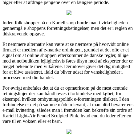
higer efter at afdrage pengene over en længere periode.
Inden folk shopper på en Kartell shop burde man i virkeligheden
gennemgå e-shoppens forretningsbetingelser, men det er i reglen en
tidskrævende opgave.
Et nemmere alternativ kan være at se nærmere på hvorvidt online
firmaet er medlem af e-mærke ordningen, grundet at det ofte er et
signal om at online shoppen efterkommer de danske regler, tillige
med at netbutikken lejlighedsvis føres tilsyn med af eksperter der er
meget bekendte med vilkårene. Derudover giver det dig mulighed
for at blive assisteret, ifald du bliver udsat for vanskeligheder i
processen med din handel.
For øvrigt anbefales det at du er opmærksom på de mest centrale
retningslinjer der kan håndhæves i forbindelse med købet, for
eksempel hvilken ombytningspolitik e-forretningen tilsikrer. I den
forbindelse er det på samme måde relevant, at man altid bevarer ens
e-mail kvittering, således man i fremtiden kan bekræfte sin ordre af
Kartell Light-Air Pendel Sculpted Pink, hvad end du leder efter en
vare til en voksen eller et barn.