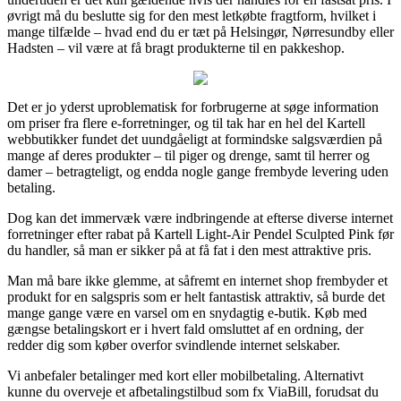
øvrigt må du beslutte sig for den mest letkøbte fragtform, hvilket i
mange tilfælde – hvad end du er tæt på Helsingør, Nørresundby eller
Hadsten – vil være at få bragt produkterne til en pakkeshop.
Det er jo yderst uproblematisk for forbrugerne at søge information
om priser fra flere e-forretninger, og til tak har en hel del Kartell
webbutikker fundet det uundgåeligt at formindske salgsværdien på
mange af deres produkter – til piger og drenge, samt til herrer og
damer – betragteligt, og endda nogle gange frembyde levering uden
betaling.
Dog kan det immervæk være indbringende at efterse diverse internet
forretninger efter rabat på Kartell Light-Air Pendel Sculpted Pink før
du handler, så man er sikker på at få fat i den mest attraktive pris.
Man må bare ikke glemme, at såfremt en internet shop frembyder et
produkt for en salgspris som er helt fantastisk attraktiv, så burde det
mange gange være en varsel om en snydagtig e-butik. Køb med
gængse betalingskort er i hvert fald omsluttet af en ordning, der
redder dig som køber overfor svindlende internet selskaber.
Vi anbefaler betalinger med kort eller mobilbetaling. Alternativt
kunne du overveje et afbetalingstilbud som fx ViaBill, forudsat du