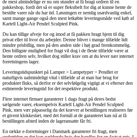
de mest almindelige er nu om stunder at få bragt ordren til en
pakkeshop, fordi det så er super fleksibelt for dig at kunne hente de
bestilte varer når du har tid. Løsningen er nemlig usædvanlig enkel,
samt mange gange også den mest letkøbte leveringsmåde ved køb af
Kartell Light-Air Pendel Sculpted Pink.
Du kan tillige afveje for og imod at få pakken bragt hjem til dig
privat eller til hvor du arbejder. Denne bliver i mange tilfælde lidt
mindre prisbillig, men på den anden side i høj grad fremkommelig.
Den billigste mulighed for fragt vil dog i de fleste tilfælde være at
hente ordren selv, hvilket dog stiller krav om at du lever nær internet
forretningens lager.
Leveringstidspunktet på Lamper > Lampetyper > Pendler er
naturligvis ualmindeligt vital i tilfælde af at man har brug for
produktet fluks, så derfor er det selvfølgelig vigtigt at vi efterser den
estimerede leveringstid for det respektive produkt.
Flere internet firmaer garanterer 1 dags fragt på deres bedst
sælgende varer, eksempelvis Kartell Light-Air Pendel Sculpted
Pink, men vær påpasselig da det kræver at bestillingen realiseres før
et givent klokkeslæt, med det formål at de garanteret kan nå at få
bestillingen afsted inden de lageransatte får fri.
En række e-forretninger i Danmark garanterer fri fragt, men
undertiden er det kun gældende hvis der handles for en fastsat pris. I