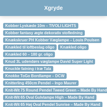
Xgryde
Kobber Lyskæde 10m – TIVOLI LIGHTS
Kobber fantasy ægte dekorativ stofledning
Knækskruer PH Kobber Væglampe – Louis Poulsen
Knækled til loftbeslag oligo
Knækled oligo
Knækled 60 – 180 gr. oligo
Knud 3L udendørs væglampe David Super Light
Knuckle fatning i træ Tala
Knokke ToGo Bordlampe – DCW
Knitterling 450cm Pendel – Ingo Maurer
Knit-Wit 75 Round Pendel Tweed Green – Made By Hand
Knit-Wit 65 Oval Gulvlampe High – Made By Hand
Knit-Wit 65 Høj Oval Pendel Sunrise – Made By Hand