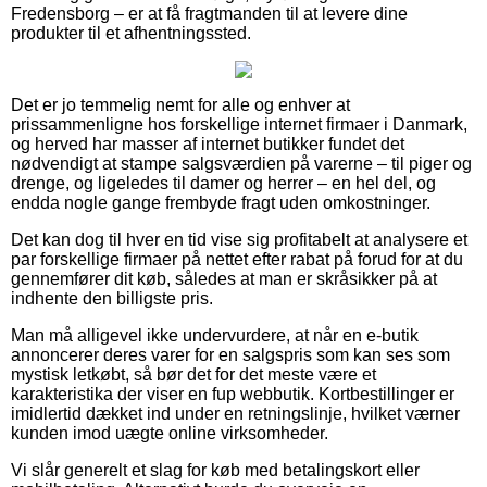
Fredensborg – er at få fragtmanden til at levere dine
produkter til et afhentningssted.
Det er jo temmelig nemt for alle og enhver at
prissammenligne hos forskellige internet firmaer i Danmark,
og herved har masser af internet butikker fundet det
nødvendigt at stampe salgsværdien på varerne – til piger og
drenge, og ligeledes til damer og herrer – en hel del, og
endda nogle gange frembyde fragt uden omkostninger.
Det kan dog til hver en tid vise sig profitabelt at analysere et
par forskellige firmaer på nettet efter rabat på forud for at du
gennemfører dit køb, således at man er skråsikker på at
indhente den billigste pris.
Man må alligevel ikke undervurdere, at når en e-butik
annoncerer deres varer for en salgspris som kan ses som
mystisk letkøbt, så bør det for det meste være et
karakteristika der viser en fup webbutik. Kortbestillinger er
imidlertid dækket ind under en retningslinje, hvilket værner
kunden imod uægte online virksomheder.
Vi slår generelt et slag for køb med betalingskort eller