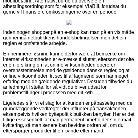
mobilbetaling. Alternativt burde du overveje en
afbetalingsordning som for eksempel ViaBill, forudsat du
gerne vil finansiere omkostningerne over en periode.
Inden nogen shopper på en e-shop kan man på en vis måde
gennemgå netbutikkens handelsbetingelser, men det er i
reglen et omfattende arbejde.
En nemmere løsning kunne derfor være at bemærke om
internet virksomheden er e-mærke tilsluttet, eftersom det ofte
er en forsikring om at online virksomheden opererer i
overensstemmelse med de gældende danske regler, og at
online virksomheden tit ses til af fagmænd som har meget
erfaring med de gældende regulativer. Desuden tilbydes du
anledning til støtte, for så vidt du bliver udsat for
problemstillinger i processen med dit køb.
Ligeledes slår vi et slag for at kunden er påpasselig med de
grundlæggende vedtægter der influerer på transaktionen,
eksempelvis hvilken byttepolitik butikken benytter. Her er det
tillige essesentielt, at man permanent bibeholder sin e-mail
kvittering, så man senere kan bevidne ordren af , om du
efterspørger produkter til en kvinde eller mand.