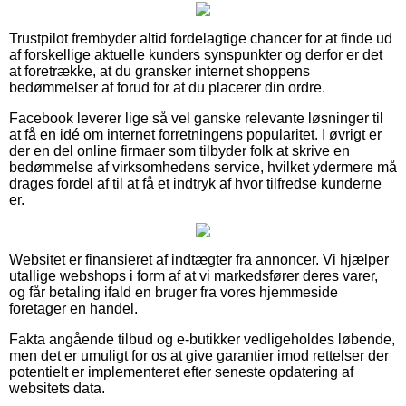
Trustpilot frembyder altid fordelagtige chancer for at finde ud
af forskellige aktuelle kunders synspunkter og derfor er det
at foretrække, at du gransker internet shoppens
bedømmelser af forud for at du placerer din ordre.
Facebook leverer lige så vel ganske relevante løsninger til
at få en idé om internet forretningens popularitet. I øvrigt er
der en del online firmaer som tilbyder folk at skrive en
bedømmelse af virksomhedens service, hvilket ydermere må
drages fordel af til at få et indtryk af hvor tilfredse kunderne
er.
Websitet er finansieret af indtægter fra annoncer. Vi hjælper
utallige webshops i form af at vi markedsfører deres varer,
og får betaling ifald en bruger fra vores hjemmeside
foretager en handel.
Fakta angående tilbud og e-butikker vedligeholdes løbende,
men det er umuligt for os at give garantier imod rettelser der
potentielt er implementeret efter seneste opdatering af
websitets data.