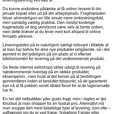
leveringsløsning ved køb af .
Du kunne endvidere påtænke at få ordren leveret til din
private bopæl eller ud på din arbejdsplads. Fragtmetoden
bliver almindeligvis en lille smule mere omkostningsfuld,
men samtidig vældig praktisk. Den mindst kostelige
fragtmetode vil dog utvivlsomt være selv at hente ordren,
men dette kræver at du lever med kort afstand til online
firmaets adresse.
Leveringstiden på er naturligvis særligt relevant i tilfælde af
at man har behov for dine nye produkter omgående, så i det
øjemed er det tydeligvis på sin plads at vi efterser
tidshorisonten for levering på det vedkommende produkt.
De fleste internet webshops stiller udsigt til levering på
næstkommende hverdag på en række produkter,
eksempelvis , men husk at det beroer på at bestillingen
gennemføres inden et besluttet tidspunkt, så de garanteret
kan nå at få pakken sendt afsted forud for at de lageransatte
har fri.
En hel del netbutikker yder gratis fragt, men i reglen er det
forudsat at man shopper for en fastsat pris. Alternativt må
man snuppe den mest betalelige type af levering, som ofte –
uafhængig om du er ved Køge, Nykøbing Falster eller