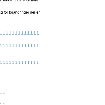
 sender videre fuldfører
g for forandringer der er
1
1
1
1
1
1
1
1
1
1
1
1
1
1
1
1
1
1
1
1
1
1
1
1
1
1
1
1
1
1
1
1
1
1
1
1
1
1
1
1
1
1
1