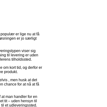
 populær er lige nu at få
Løsningen er jo særligt
everingstypen viser sig
ng til levering er uden
lerens tilholdssted.
 om kort tid, og derfor er
ve produkt.
lvis , men husk at det
n chance for at nå at få
f at man handler for en
t tit – uden hensyn til
til et udleveringssted.