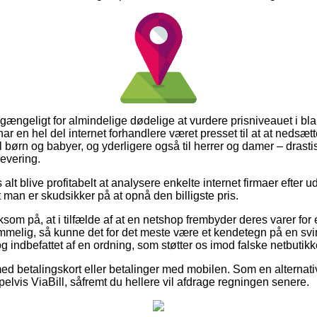
 gængeligt for almindelige dødelige at vurdere prisniveauet i bla
har en hel del internet forhandlere været presset til at at nedsæt
l børn og babyer, og yderligere også til herrer og damer – drast
levering.
alt blive profitabelt at analysere enkelte internet firmaer efter 
 man er skudsikker på at opnå den billigste pris.
om på, at i tilfælde af at en netshop frembyder deres varer for
mmelig, så kunne det for det meste være et kendetegn på en svin
g indbefattet af en ordning, som støtter os imod falske netbutikk
 med betalingskort eller betalinger med mobilen. Som en alterna
pelvis ViaBill, såfremt du hellere vil afdrage regningen senere.