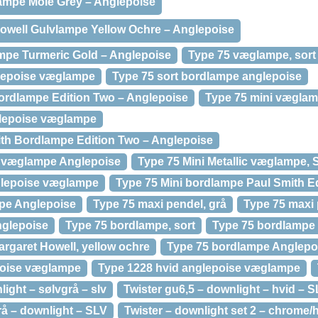
lampe Mole Grey – Anglepoise
Howell Gulvlampe Yellow Ochre – Anglepoise
mpe Turmeric Gold – Anglepoise
Type 75 væglampe, sort
glepoise væglampe
Type 75 sort bordlampe anglepoise
ordlampe Edition Two – Anglepoise
Type 75 mini væglam
glepoise væglampe
ith Bordlampe Edition Two – Anglepoise
ic væglampe Anglepoise
Type 75 Mini Metallic væglampe, S
glepoise væglampe
Type 75 Mini bordlampe Paul Smith Ed
mpe Anglepoise
Type 75 maxi pendel, grå
Type 75 maxi
nglepoise
Type 75 bordlampe, sort
Type 75 bordlampe 
rgaret Howell, yellow ochre
Type 75 bordlampe Anglepo
poise væglampe
Type 1228 hvid anglepoise væglampe
light – sølvgrå – slv
Twister gu6,5 – downlight – hvid – 
rå – downlight – SLV
Twister – downlight set 2 – chrome/