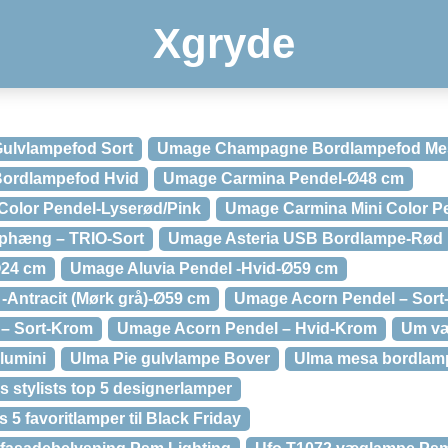
Xgryde
lvlampefod Sort
Umage Champagne Bordlampefod Mess
ordlampefod Hvid
Umage Carmina Pendel-Ø48 cm
Color Pendel-Lyserød/Pink
Umage Carmina Mini Color P
phæng – TRIO-Sort
Umage Asteria USB Bordlampe-Rød
Ø24 cm
Umage Aluvia Pendel -Hvid-Ø59 cm
-Antracit (Mørk grå)-Ø59 cm
Umage Acorn Pendel – Sort-
– Sort-Krom
Umage Acorn Pendel – Hvid-Krom
Um væ
lumini
Ulma Pie gulvlampe Bover
Ulma mesa bordlam
 stylists top 5 designerlamper
 5 favoritlamper til Black Friday