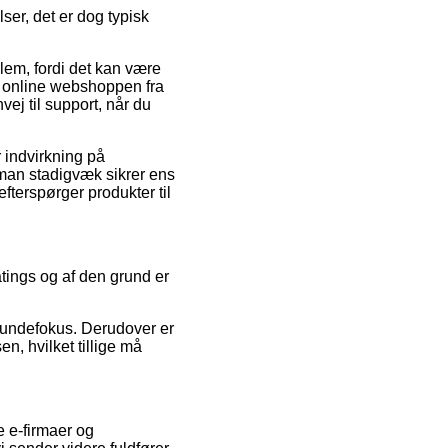
ser, det er dog typisk
em, fordi det kan være
at online webshoppen fra
ej til support, når du
 indvirkning på
t man stadigvæk sikrer ens
fterspørger produkter til
atings og af den grund er
 kundefokus. Derudover er
n, hvilket tillige må
e e-firmaer og