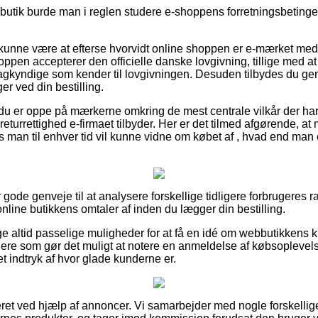
butik burde man i reglen studere e-shoppens forretningsbetingel
unne være at efterse hvorvidt online shoppen er e-mærket medl
hoppen accepterer den officielle danske lovgivning, tillige med 
 sagkyndige som kender til lovgivningen. Desuden tilbydes du genv
ger ved din bestilling.
du er oppe på mærkerne omkring de mest centrale vilkår der har
 returrettighed e-firmaet tilbyder. Her er det tilmed afgørende, a
man til enhver tid vil kunne vidne om købet af , hvad end man e
 gode genveje til at analysere forskellige tidligere forbrugeres r
 online butikkens omtaler af inden du lægger din bestilling.
ge altid passelige muligheder for at få en idé om webbutikkens
ere som gør det muligt at notere en anmeldelse af købsoplevelse
et indtryk af hvor glade kunderne er.
eret ved hjælp af annoncer. Vi samarbejder med nogle forskellig