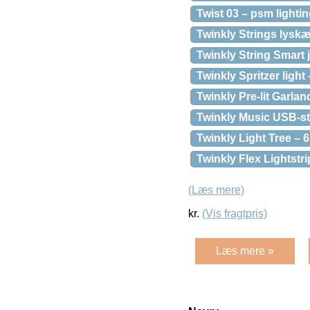
Twist 03 – psm lighti
Twinkly Strings lyskæ
Twinkly String Smart 
Twinkly Spritzer light 
Twinkly Pre-lit Garlan
Twinkly Music USB-sti
Twinkly Light Tree – 6
Twinkly Flex Lightstri
(Læs mere)
kr.
(Vis fragtpris)
Læs mere »