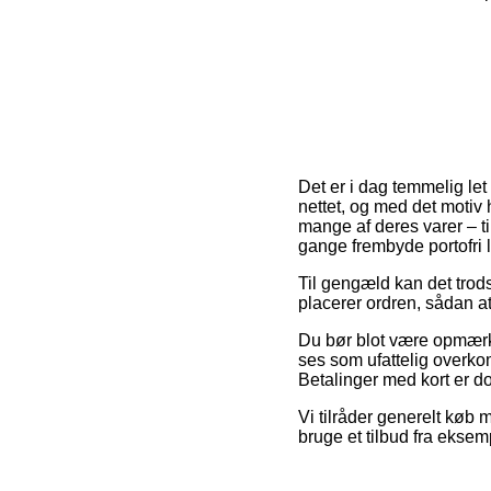
Det er i dag temmelig let
nettet, og med det motiv 
mange af deres varer – ti
gange frembyde portofri 
Til gengæld kan det trods 
placerer ordren, sådan at
Du bør blot være opmærks
ses som ufattelig overko
Betalinger med kort er do
Vi tilråder generelt køb
bruge et tilbud fra eksem