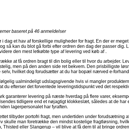
jerner baseret på
46
anmeldelser
 i dag et hav af forskellige muligheder for fragt. En der er meget
 og så kan du blot gå forbi efter ordren den dag der passer dig. 
dvidere den mest letkøbte type af levering ved køb af .
række at få ordren bragt til din bolig eller til hvor du arbejder. L
telig, men på den anden side ret bekvem. Den prisbilligste løsni
e selv, hvilket dog forudsætter at du har bopæl nærved e-forhand
ølgelig ualmindeligt udslagsgivende hvis vi mangler produkterne
at du efterser det forventede leveringstidspunkt ved det respekti
k garanterer levering på næste hverdag på flere varer, eksempe
dsendes tidligere end et nøjagtigt klokkeslæt, således at de har e
inden lagerpersonalet har fyraften.
ttet tilbyder portofri fragt, men undertiden under forudsætning a
tiv skulle man foretrække den mindst kostelige fragtløsning, hvilke
Thisted eller Slangerup – vil blive at få dem til at bringe ordren 