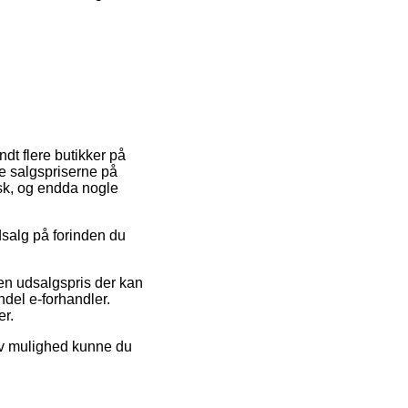
ndt flere butikker på
te salgspriserne på
isk, og endda nogle
udsalg på forinden du
 en udsalgspris der kan
del e-forhandler.
er.
tiv mulighed kunne du