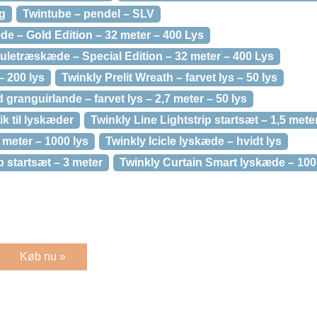
ng
Twintube – pendel – SLV
de – Gold Edition – 32 meter – 400 Lys
juletræskæde – Special Edition – 32 meter – 400 Lys
– 200 lys
Twinkly Prelit Wreath – farvet lys – 50 lys
d granguirlande – farvet lys – 2,7 meter – 50 lys
k til lyskæder
Twinkly Line Lightstrip startsæt – 1,5 mete
 meter – 1000 lys
Twinkly Icicle lyskæde – hvidt lys
p startsæt – 3 meter
Twinkly Curtain Smart lyskæde – 100
Køb nu »