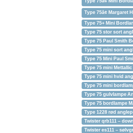
Type 75â¢ Mini Bord
Type 75â¢ Margaret 
Type 75+ Mini Bordla
Type 75 stor sort an
Type 75 Paul Smith B
Type 75 mini sort an
Type 75 Mini Paul Sm
Type 75 mini Mettall
Type 75 mini hvid an
Type 75 mini bordla
Type 75 gulvlampe A
Type 75 bordlampe Ma
Type 1228 rød angle
Twister qrb111 – down
Twister es111 – sølvg