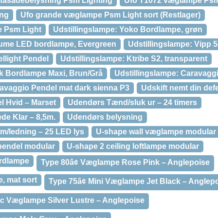
fasadebelysning Psm Lighting
Ufo T1072 væglampe Psm
ing
Ufo grande væglampe Psm Light sort (Restlager)
 Psm Light
Udstillingslampe: Yoko Bordlampe, grøn
olume LED bordlampe, Evergreen
Udstillingslampe: Vipp 
ellight Pendel
Udstillingslampe: Ktribe S2, transparent
rk Bordlampe Maxi, Brun/Grå
Udstillingslampe: Caravaggio
ravaggio Pendel mat dark sienna P3
Udskift nemt din de
l Hvid – Marset
Udendørs Tænd/sluk ur – 24 timers
e Klar – 8,5m.
Udendørs belysning
 m/ledning – 25 LED lys
U-shape wall væglampe modular
pendel modular
U-shape 2 ceiling loftlampe modular
ordlampe
Type 80â¢ Væglampe Rose Pink – Anglepoise
, mat sort
Type 75â¢ Mini Væglampe Jet Black – Anglep
lic Væglampe Silver Lustre – Anglepoise