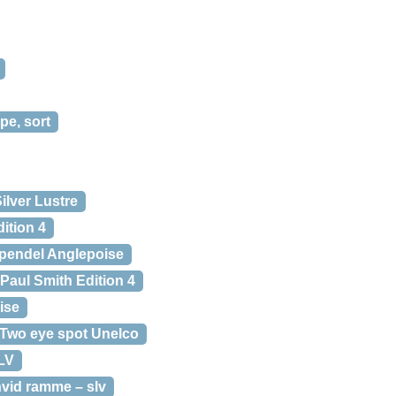
pe, sort
ilver Lustre
ition 4
 pendel Anglepoise
Paul Smith Edition 4
ise
Two eye spot Unelco
SLV
hvid ramme – slv