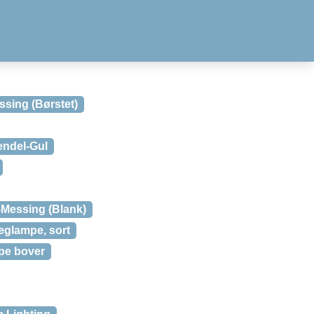
ing (Børstet)
endel-Gul
Messing (Blank)
glampe, sort
pe bover