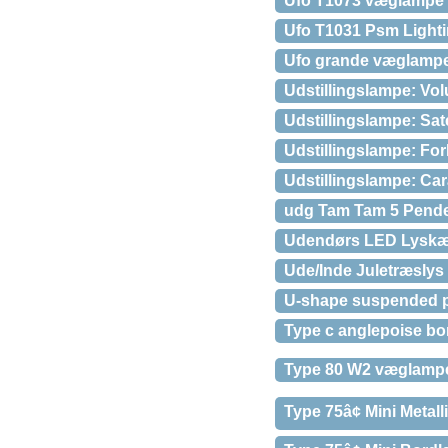
Ufo T1073 væglampe 
Ufo T1031 Psm Light
Ufo grande væglampe
Udstillingslampe: V
Udstillingslampe: Sat
Udstillingslampe: Fo
Udstillingslampe: Ca
udg Tam Tam 5 Pende
Udendørs LED Lyskæd
Ude/Inde Juletræslys
U-shape suspended 
Type c anglepoise b
Type 80 W2 væglampe
Type 75â¢ Mini Metal