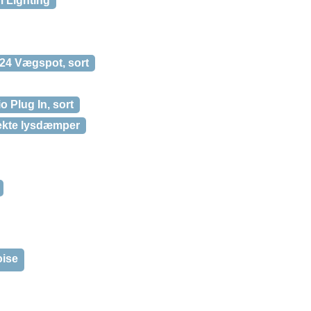
 Lighting
524 Vægspot, sort
 Plug In, sort
fekte lysdæmper
oise