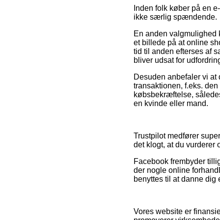
Inden folk køber på en e-
ikke særlig spændende.
En anden valgmulighed k
et billede på at online s
tid til anden efterses af
bliver udsat for udfordrin
Desuden anbefaler vi at 
transaktionen, f.eks. den
købsbekræftelse, således 
en kvinde eller mand.
Trustpilot medfører super
det klogt, at du vurderer
Facebook frembyder tilli
der nogle online forhandl
benyttes til at danne dig 
Vores website er finansi