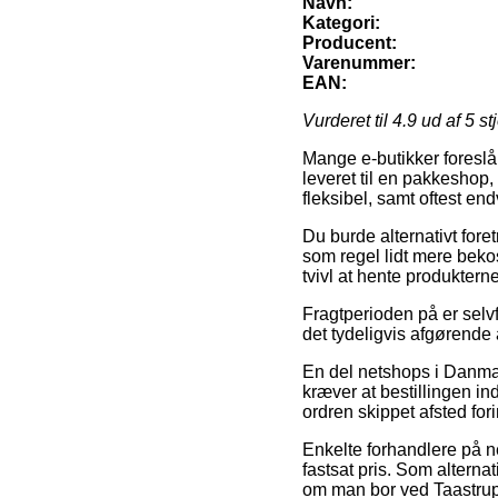
Navn:
Kategori:
Producent:
Varenummer:
EAN:
Vurderet til
4.9
ud af 5 st
Mange e-butikker foreslår
leveret til en pakkeshop,
fleksibel, samt oftest en
Du burde alternativt foret
som regel lidt mere bekos
tvivl at hente produktern
Fragtperioden på er selvf
det tydeligvis afgørende 
En del netshops i Danmar
kræver at bestillingen in
ordren skippet afsted for
Enkelte forhandlere på ne
fastsat pris. Som alterna
om man bor ved Taastrup, 