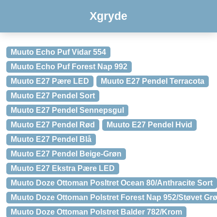
Xgryde
Muuto Echo Puf Vidar 554
Muuto Echo Puf Forest Nap 992
Muuto E27 Pære LED
Muuto E27 Pendel Terracota
Muuto E27 Pendel Sort
Muuto E27 Pendel Sennepsgul
Muuto E27 Pendel Rød
Muuto E27 Pendel Hvid
Muuto E27 Pendel Blå
Muuto E27 Pendel Beige-Grøn
Muuto E27 Ekstra Pære LED
Muuto Doze Ottoman Posltret Ocean 80/Anthracite Sort
Muuto Doze Ottoman Polstret Forest Nap 952/Støvet Gr
Muuto Doze Ottoman Polstret Balder 782/Krom