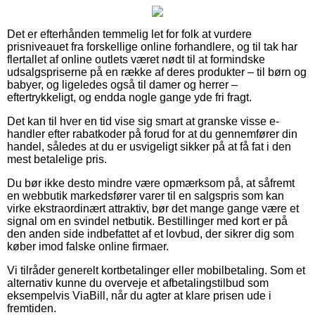
Det er efterhånden temmelig let for folk at vurdere
prisniveauet fra forskellige online forhandlere, og til tak har
flertallet af online outlets været nødt til at formindske
udsalgspriserne på en række af deres produkter – til børn og
babyer, og ligeledes også til damer og herrer –
eftertrykkeligt, og endda nogle gange yde fri fragt.
Det kan til hver en tid vise sig smart at granske visse e-
handler efter rabatkoder på forud for at du gennemfører din
handel, således at du er usvigeligt sikker på at få fat i den
mest betalelige pris.
Du bør ikke desto mindre være opmærksom på, at såfremt
en webbutik markedsfører varer til en salgspris som kan
virke ekstraordinært attraktiv, bør det mange gange være et
signal om en svindel netbutik. Bestillinger med kort er på
den anden side indbefattet af et lovbud, der sikrer dig som
køber imod falske online firmaer.
Vi tilråder generelt kortbetalinger eller mobilbetaling. Som et
alternativ kunne du overveje et afbetalingstilbud som
eksempelvis ViaBill, når du agter at klare prisen ude i
fremtiden.