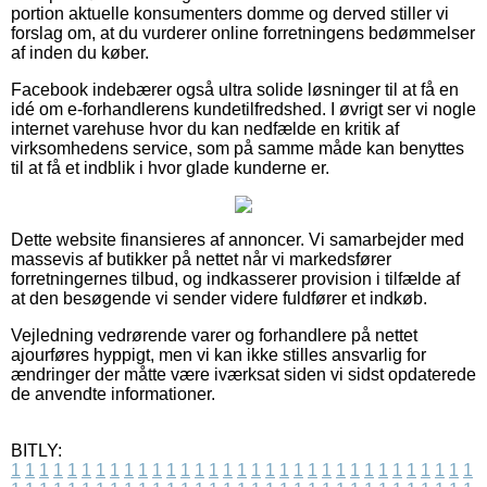
portion aktuelle konsumenters domme og derved stiller vi
forslag om, at du vurderer online forretningens bedømmelser
af inden du køber.
Facebook indebærer også ultra solide løsninger til at få en
idé om e-forhandlerens kundetilfredshed. I øvrigt ser vi nogle
internet varehuse hvor du kan nedfælde en kritik af
virksomhedens service, som på samme måde kan benyttes
til at få et indblik i hvor glade kunderne er.
Dette website finansieres af annoncer. Vi samarbejder med
massevis af butikker på nettet når vi markedsfører
forretningernes tilbud, og indkasserer provision i tilfælde af
at den besøgende vi sender videre fuldfører et indkøb.
Vejledning vedrørende varer og forhandlere på nettet
ajourføres hyppigt, men vi kan ikke stilles ansvarlig for
ændringer der måtte være iværksat siden vi sidst opdaterede
de anvendte informationer.
BITLY:
1
1
1
1
1
1
1
1
1
1
1
1
1
1
1
1
1
1
1
1
1
1
1
1
1
1
1
1
1
1
1
1
1