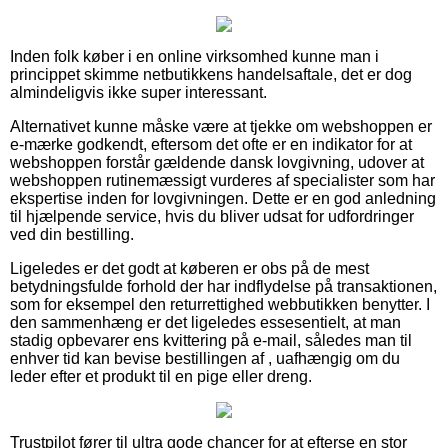
Inden folk køber i en online virksomhed kunne man i
princippet skimme netbutikkens handelsaftale, det er dog
almindeligvis ikke super interessant.
Alternativet kunne måske være at tjekke om webshoppen er
e-mærke godkendt, eftersom det ofte er en indikator for at
webshoppen forstår gældende dansk lovgivning, udover at
webshoppen rutinemæssigt vurderes af specialister som har
ekspertise inden for lovgivningen. Dette er en god anledning
til hjælpende service, hvis du bliver udsat for udfordringer
ved din bestilling.
Ligeledes er det godt at køberen er obs på de mest
betydningsfulde forhold der har indflydelse på transaktionen,
som for eksempel den returrettighed webbutikken benytter. I
den sammenhæng er det ligeledes essesentielt, at man
stadig opbevarer ens kvittering på e-mail, således man til
enhver tid kan bevise bestillingen af , uafhængig om du
leder efter et produkt til en pige eller dreng.
Trustpilot fører til ultra gode chancer for at efterse en stor