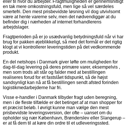
eller til hvor du arbejder. Fragtmuligheden er gennemsnitligt
en tak mere omkostningsfuld, men lige så vel særdeles
smertefri. Den mest prisbevidste løsning vil dog utvivlsomt
være at hente varerne selv, men det nødvendiggør at du
befinder dig i nærheden af internet forhandlerens
arbejdslager.
Fragtperioden på er jo usædvanlig betydningsfuld når vi har
brug for pakken øjeblikkeligt, så med det formål er det rigtig
klogt at vi kontrollerer leveringstiden på det vedkommende
produkt.
En del netshops i Danmark giver løfte om muligheden for
dag-til-dag levering på deres primære varer, eksempelvis ,
men som trods alt står og falder med at bestillingen
realiseres forud for et fastslået tidspunkt, så de højst
sandsynligt kan nå at få bestillingen sendt afsted forinden
logistikmedarbejderne har fri.
Visse e-handler i Danmark tilbyder fragt uden beregning,
men i de fleste tilfælde er det betinget af at man shopper for
et præcist beløb. I øvrigt kunne man vælge den mest
prisbevidste leveringsversion, der ofte – uanset om du
opholder sig nær København, Brønderslev eller Slangerup –
er at få dem til at køre din ordre til et udleveringssted.