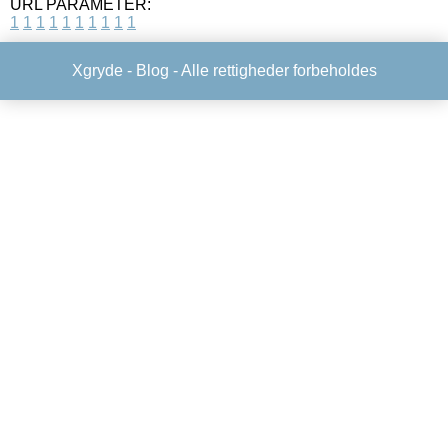
URL PARAMETER:
1
1
1
1
1
1
1
1
1
1
Xgryde -
Blog
- Alle rettigheder forbeholdes