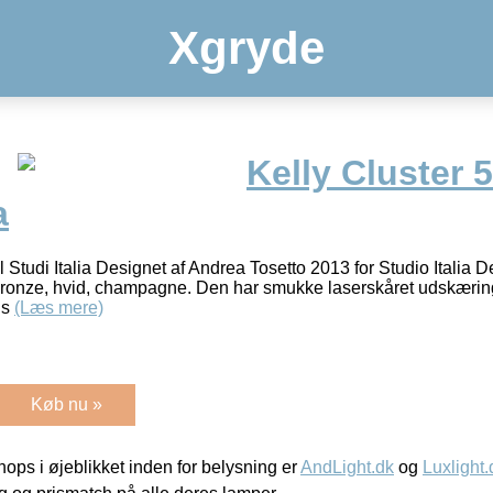
Xgryde
Kelly Cluster 
a
Studi Italia Designet af Andrea Tosetto 2013 for Studio Italia D
 bronze, hvid, champagne. Den har smukke laserskåret udskæring
 s
(Læs mere)
Køb nu »
ps i øjeblikket inden for belysning er
AndLight.dk
og
Luxlight.