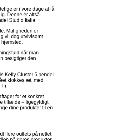
elige er i vore dage at få
dig. Denne er altså
del Studio Italia.
jde. Muligheden er
ng vil dog utvivlsomt
 hjemsted.
dningsfuld når man
n besigtiger den
is Kelly Cluster 5 pendel
lået klokkeslæt, med
fri.
ftager for et konkret
e tilfælde – ligegyldigt
inge dine produkter til en
 flere outlets på nettet,
ærdien på deres produkter