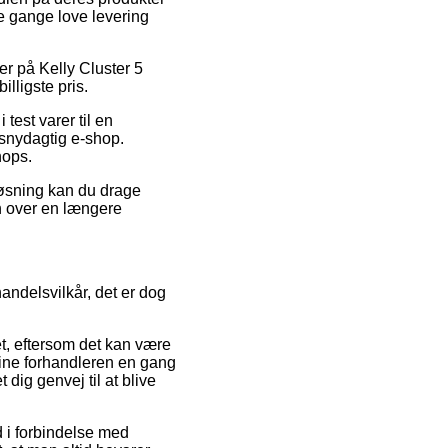
le gange love levering
der på Kelly Cluster 5
illigste pris.
test varer til en
n snydagtig e-shop.
hops.
 løsning kan du drage
en over en længere
andelsvilkår, det er dog
et, eftersom det kan være
ine forhandleren en gang
dig genvej til at blive
d i forbindelse med