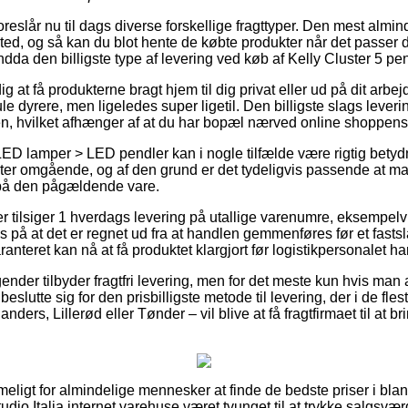
reslår nu til dags diverse forskellige fragttyper. Den mest almind
ssted, og så kan du blot hente de købte produkter når det passer 
endda den billigste type af levering ved køb af Kelly Cluster 5 pen
 at få produkterne bragt hjem til dig privat eller ud på dit arbe
le dyrere, men ligeledes super ligetil. Den billigste slags leveri
en, hvilket afhænger af at du har bopæl nærved online shoppens
ED lamper > LED pendler kan i nogle tilfælde være rigtig bety
er omgående, og af den grund er det tydeligvis passende at ma
 på den pågældende vare.
er tilsiger 1 hverdags levering på utallige varenumre, eksempelv
s på at det er regnet ud fra at handlen gemmenføres før et fasts
anteret kan nå at få produktet klargjort før logistikpersonalet har 
ender tilbyder fragtfri levering, men for det meste kun hvis man a
slutte sig for den prisbilligste metode til levering, der i de flest
ders, Lillerød eller Tønder – vil blive at få fragtfirmaet til at br
ligt for almindelige mennesker at finde de bedste priser i blandt
Studio Italia internet varehuse været tvunget til at trykke salgsv