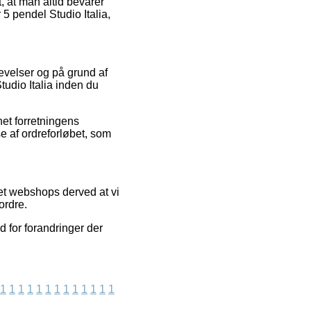
t, at man altid bevarer
5 pendel Studio Italia,
levelser og på grund af
tudio Italia inden du
net forretningens
e af ordreforløbet, som
et webshops derved at vi
ordre.
d for forandringer der
1
1
1
1
1
1
1
1
1
1
1
1
1