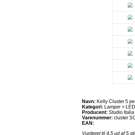
Navn:
Kelly Cluster 5 pe
Kategori:
Lamper > LED 
Producent:
Studio Italia
Varenummer:
cluster S
EAN:
Vurderet til
4.5
ud af 5 st