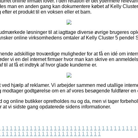
turret online firmaet lover. I den relation er det ydermere relevan
edes man en anden gang kan dokumentere købet af Kelly Cluster 
fter et produkt til en voksen eller et barn.
ig udmærkede løsninger til at iagttage diverse øvrige brugeres op
gransker online virksomhedens omtaler af Kelly Cluster 5 pendel S
ende adskillige troværdige muligheder for at få en idé om inter
r vi en del internet firmaer hvor man kan skrive en anmeldels
f til at få et indtryk af hvor glade kunderne er.
t ved hjælp af reklamer. Vi arbejder sammen med utallige intern
og modtager godtgørelse om en af vores besøgende fuldfører en 
d og online butikker opretholdes nu og da, men vi tager forbehol
r at vi sidste gang opdaterede sidens informationer.
1
1
1
1
1
1
1
1
1
1
1
1
1
1
1
1
1
1
1
1
1
1
1
1
1
1
1
1
1
1
1
1
1
1
1
1
1
1
1
1
1
1
1
1
1
1
1
1
1
1
1
1
1
1
1
1
1
1
1
1
1