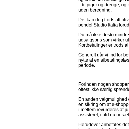
– til piger og drenge, og
uden beregning.
Det kan dog trods alt bli
pendel Studio Italia forud
Du må ikke desto mindre væ
udsalgspris som virker ut
Kortbetalinger er trods a
Generelt går vi ind for b
nytte af en afbetalingslø
periode.
Forinden nogen shopper i
oftest ikke særlig spænd
En anden valgmulighed er
en sikring om at e-shop
i mellem revurderes af ju
assisteret, ifald du udsæt
Herudover anbefales det a