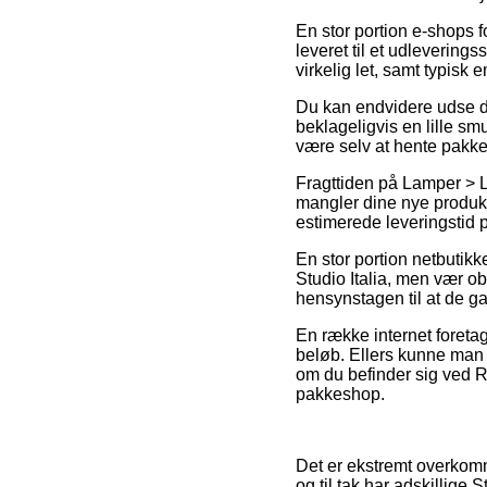
En stor portion e-shops fo
leveret til et udlevering
virkelig let, samt typisk 
Du kan endvidere udse dig
beklageligvis en lille smu
være selv at hente pakk
Fragttiden på Lamper > L
mangler dine nye produkt
estimerede leveringstid
En stor portion netbutikk
Studio Italia, men vær ob
hensynstagen til at de gar
En række internet foretag
beløb. Ellers kunne man be
om du befinder sig ved Ran
pakkeshop.
Det er ekstremt overkomme
og til tak har adskillige 