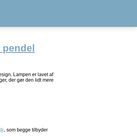
5 pendel
esign. Lampen er lavet af
er, der gør den lidt mere
dk
, som begge tilbyder