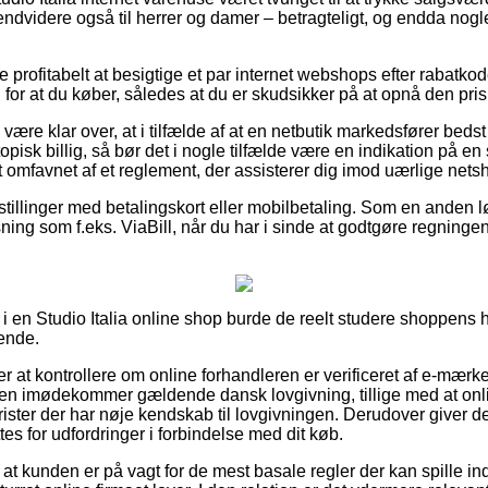
 endvidere også til herrer og damer – betragteligt, og endda nog
ve profitabelt at besigtige et par internet webshops efter rabatko
 for at du køber, således at du er skudsikker på at opnå den prisb
re klar over, at i tilfælde af at en netbutik markedsfører bedst i 
opisk billig, så bør det i nogle tilfælde være en indikation på e
lt omfavnet af et reglement, der assisterer dig imod uærlige nets
estillinger med betalingskort eller mobilbetaling. Som en anden
sning som f.eks. ViaBill, når du har i sinde at godtgøre regning
 en Studio Italia online shop burde de reelt studere shoppens h
ende.
 at kontrollere om online forhandleren er verificeret af e-mærk
pen imødekommer gældende dansk lovgivning, tillige med at onl
rister der har nøje kendskab til lovgivningen. Derudover giver det 
tes for udfordringer i forbindelse med dit køb.
t kunden er på vagt for de mest basale regler der kan spille in