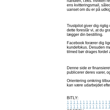
handlen, f.eks. hvilken re
ens kvitteringsmail, sål
uanset om du er på udkig e
Trustpilot giver dig rigt
dette foreslår vi, at du 
lægger din bestilling.
Facebook forærer dig lign
kundefokus. Desuden møde
tilmed bør drages fordel a
Denne side er finansiere
publicerer deres varer, 
Orientering omkring tilbu
kan være udarbejdet efte
BITLY:
1
1
1
1
1
1
1
1
1
1
1
1
1
1
1
1
1
1
1
1
1
1
1
1
1
1