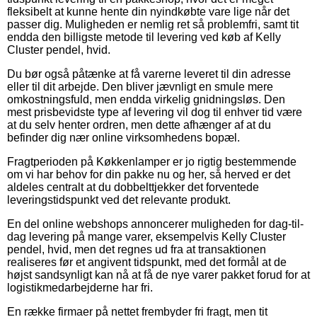
fleksibelt at kunne hente din nyindkøbte vare lige når det
passer dig. Muligheden er nemlig ret så problemfri, samt tit
endda den billigste metode til levering ved køb af Kelly
Cluster pendel, hvid.
Du bør også påtænke at få varerne leveret til din adresse
eller til dit arbejde. Den bliver jævnligt en smule mere
omkostningsfuld, men endda virkelig gnidningsløs. Den
mest prisbevidste type af levering vil dog til enhver tid være
at du selv henter ordren, men dette afhænger af at du
befinder dig nær online virksomhedens bopæl.
Fragtperioden på Køkkenlamper er jo rigtig bestemmende
om vi har behov for din pakke nu og her, så herved er det
aldeles centralt at du dobbelttjekker det forventede
leveringstidspunkt ved det relevante produkt.
En del online webshops annoncerer muligheden for dag-til-
dag levering på mange varer, eksempelvis Kelly Cluster
pendel, hvid, men det regnes ud fra at transaktionen
realiseres før et angivent tidspunkt, med det formål at de
højst sandsynligt kan nå at få de nye varer pakket forud for at
logistikmedarbejderne har fri.
En række firmaer på nettet frembyder fri fragt, men tit