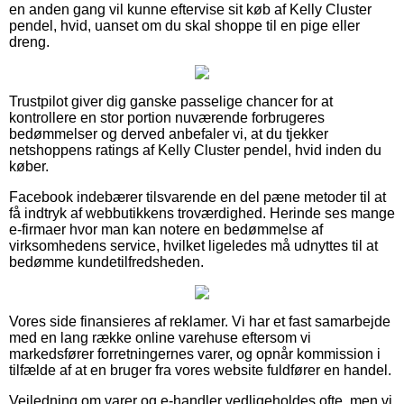
en anden gang vil kunne eftervise sit køb af Kelly Cluster
pendel, hvid, uanset om du skal shoppe til en pige eller
dreng.
Trustpilot giver dig ganske passelige chancer for at
kontrollere en stor portion nuværende forbrugeres
bedømmelser og derved anbefaler vi, at du tjekker
netshoppens ratings af Kelly Cluster pendel, hvid inden du
køber.
Facebook indebærer tilsvarende en del pæne metoder til at
få indtryk af webbutikkens troværdighed. Herinde ses mange
e-firmaer hvor man kan notere en bedømmelse af
virksomhedens service, hvilket ligeledes må udnyttes til at
bedømme kundetilfredsheden.
Vores side finansieres af reklamer. Vi har et fast samarbejde
med en lang række online varehuse eftersom vi
markedsfører forretningernes varer, og opnår kommission i
tilfælde af at en bruger fra vores website fuldfører en handel.
Vejledning om varer og e-handler vedligeholdes ofte, men vi