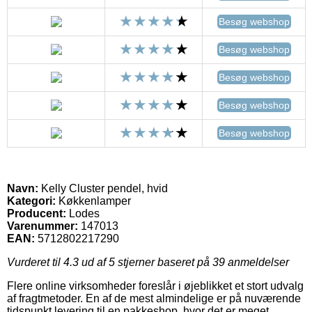
Besøg webshop
Besøg webshop
Besøg webshop
Besøg webshop
Besøg webshop
Navn:
Kelly Cluster pendel, hvid
Kategori:
Køkkenlamper
Producent:
Lodes
Varenummer:
147013
EAN:
5712802217290
Vurderet til
4.3
ud af 5 stjerner baseret på
39
anmeldelser
Flere online virksomheder foreslår i øjeblikket et stort udvalg
af fragtmetoder. En af de mest almindelige er på nuværende
tidspunkt levering til en pakkeshop, hvor det er meget