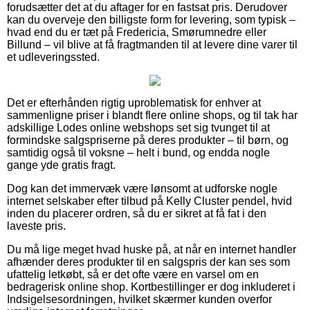
forudsætter det at du aftager for en fastsat pris. Derudover
kan du overveje den billigste form for levering, som typisk –
hvad end du er tæt på Fredericia, Smørumnedre eller
Billund – vil blive at få fragtmanden til at levere dine varer til
et udleveringssted.
Det er efterhånden rigtig uproblematisk for enhver at
sammenligne priser i blandt flere online shops, og til tak har
adskillige Lodes online webshops set sig tvunget til at
formindske salgspriserne på deres produkter – til børn, og
samtidig også til voksne – helt i bund, og endda nogle
gange yde gratis fragt.
Dog kan det immervæk være lønsomt at udforske nogle
internet selskaber efter tilbud på Kelly Cluster pendel, hvid
inden du placerer ordren, så du er sikret at få fat i den
laveste pris.
Du må lige meget hvad huske på, at når en internet handler
afhænder deres produkter til en salgspris der kan ses som
ufattelig letkøbt, så er det ofte være en varsel om en
bedragerisk online shop. Kortbestillinger er dog inkluderet i
Indsigelsesordningen, hvilket skærmer kunden overfor