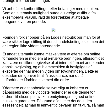
uærlige internet forretninger.
Vi anbefaler kortbestillinger eller betalinger med mobilen.
Som en alternativ mulighed burde du vælge et tilbud fra
eksempelvis ViaBill, ifald du foretrækker at afbetale
pengene over en periode.
Forinden folk shopper på en Lodes netbutik bør man for at
være sikker tage stilling til dens handelsbetingelser, men det
er i reglen ikke videre spændende.
Et andet alternativ kunne måske være at efterse om online
forhandleren er medlem af e-mærke ordningen, eftersom det
kan være en tilkendegivelse af at internet firmaet anerkender
dansk lovgivning, og at hjemmesiden tit besigtiges af
eksperter der har megen viden om lovgivningen. Dette er
desuden din genvej til at få assistance, når du får
udfordringer i forbindelse med din ordre.
Ydermere er det anbefalelsesværdigt at køberen er
påpasselig med de vigtigste regler der er gældende for
ordren, til eksempel hvilken ombytningsrettighed online
butikken garanterer. På grund af dette er det desuden
essesentielt, at man til enhver tid bevarer sin faktura, så man