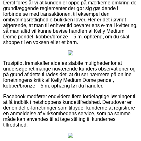
Dertil foreslår vi at kunden er oppe på mærkerne omkring de
grundlæggende reglementer der gør sig gældende i
forbindelse med transaktionen, til eksempel den
ombytningsrettighed e-butikken lover. Her er det i øvrigt
afgørende, at man til enhver tid bevarer ens e-mail kvittering,
så man altid vil kunne bevise handlen af Kelly Medium
Dome pendel, kobber/bronze – 5 m. ophæng, om du skal
shoppe til en voksen eller et barn.
Trustpilot fremskaffer aldeles stabile muligheder for at
undersøge ret mange nuværende kunders observationer og
på grund af dette tilrådes det, at du ser nærmere på online
forretningens kritik af Kelly Medium Dome pendel,
kobber/bronze – 5 m. ophæng før du handler.
Facebook medfører endvidere flere fordelagtige løsninger til
at få indblik i netshoppens kundetilfredshed. Derudover er
der en del e-forretninger som tilbyder kunderne at registrere
en anmeldelse af virksomhedens service, som på samme
måde kan anvendes til at tage stilling til kundernes
tilfredshed.