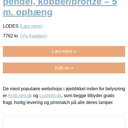
pendel, kobber/bronze – 5
m. ophæng
LODES
(Læs mere)
7762
kr.
(Vis fragtpris)
Læs mere »
Køb nu »
De mest populære webshops i øjeblikket inden for belysning
er
AndLight.dk
og
Luxlight.dk
, som begge tilbyder gratis
fragt, hurtig levering og prismatch på alle deres lamper.