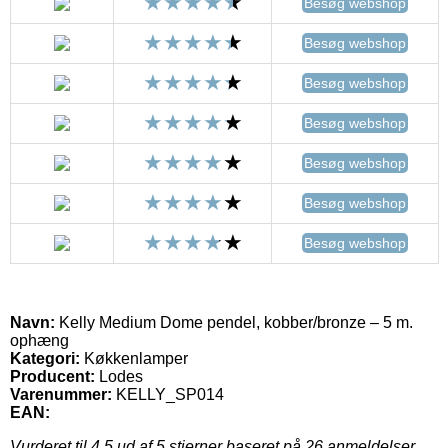
Besøg webshop
Besøg webshop
Besøg webshop
Besøg webshop
Besøg webshop
Besøg webshop
Besøg webshop
Navn:
Kelly Medium Dome pendel, kobber/bronze – 5 m.
ophæng
Kategori:
Køkkenlamper
Producent:
Lodes
Varenummer:
KELLY_SP014
EAN:
Vurderet til
4.5
ud af 5 stjerner baseret på
26
anmeldelser