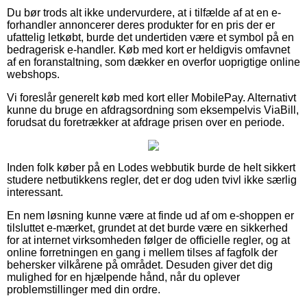
Du bør trods alt ikke undervurdere, at i tilfælde af at en e-
forhandler annoncerer deres produkter for en pris der er
ufattelig letkøbt, burde det undertiden være et symbol på en
bedragerisk e-handler. Køb med kort er heldigvis omfavnet
af en foranstaltning, som dækker en overfor uoprigtige online
webshops.
Vi foreslår generelt køb med kort eller MobilePay. Alternativt
kunne du bruge en afdragsordning som eksempelvis ViaBill,
forudsat du foretrækker at afdrage prisen over en periode.
Inden folk køber på en Lodes webbutik burde de helt sikkert
studere netbutikkens regler, det er dog uden tvivl ikke særlig
interessant.
En nem løsning kunne være at finde ud af om e-shoppen er
tilsluttet e-mærket, grundet at det burde være en sikkerhed
for at internet virksomheden følger de officielle regler, og at
online forretningen en gang i mellem tilses af fagfolk der
behersker vilkårene på området. Desuden giver det dig
mulighed for en hjælpende hånd, når du oplever
problemstillinger med din ordre.