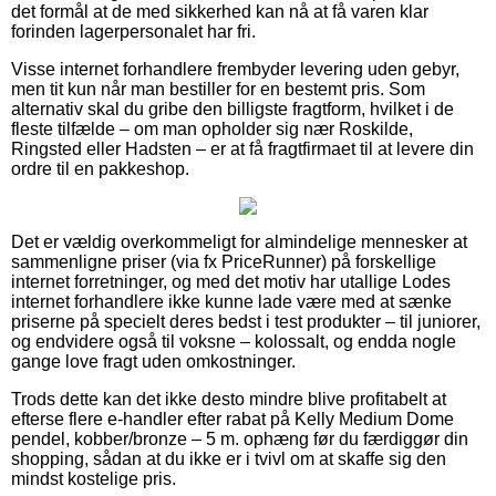
det formål at de med sikkerhed kan nå at få varen klar
forinden lagerpersonalet har fri.
Visse internet forhandlere frembyder levering uden gebyr,
men tit kun når man bestiller for en bestemt pris. Som
alternativ skal du gribe den billigste fragtform, hvilket i de
fleste tilfælde – om man opholder sig nær Roskilde,
Ringsted eller Hadsten – er at få fragtfirmaet til at levere din
ordre til en pakkeshop.
Det er vældig overkommeligt for almindelige mennesker at
sammenligne priser (via fx PriceRunner) på forskellige
internet forretninger, og med det motiv har utallige Lodes
internet forhandlere ikke kunne lade være med at sænke
priserne på specielt deres bedst i test produkter – til juniorer,
og endvidere også til voksne – kolossalt, og endda nogle
gange love fragt uden omkostninger.
Trods dette kan det ikke desto mindre blive profitabelt at
efterse flere e-handler efter rabat på Kelly Medium Dome
pendel, kobber/bronze – 5 m. ophæng før du færdiggør din
shopping, sådan at du ikke er i tvivl om at skaffe sig den
mindst kostelige pris.