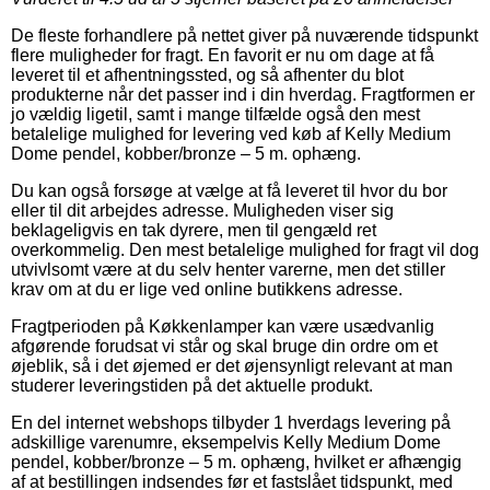
De fleste forhandlere på nettet giver på nuværende tidspunkt
flere muligheder for fragt. En favorit er nu om dage at få
leveret til et afhentningssted, og så afhenter du blot
produkterne når det passer ind i din hverdag. Fragtformen er
jo vældig ligetil, samt i mange tilfælde også den mest
betalelige mulighed for levering ved køb af Kelly Medium
Dome pendel, kobber/bronze – 5 m. ophæng.
Du kan også forsøge at vælge at få leveret til hvor du bor
eller til dit arbejdes adresse. Muligheden viser sig
beklageligvis en tak dyrere, men til gengæld ret
overkommelig. Den mest betalelige mulighed for fragt vil dog
utvivlsomt være at du selv henter varerne, men det stiller
krav om at du er lige ved online butikkens adresse.
Fragtperioden på Køkkenlamper kan være usædvanlig
afgørende forudsat vi står og skal bruge din ordre om et
øjeblik, så i det øjemed er det øjensynligt relevant at man
studerer leveringstiden på det aktuelle produkt.
En del internet webshops tilbyder 1 hverdags levering på
adskillige varenumre, eksempelvis Kelly Medium Dome
pendel, kobber/bronze – 5 m. ophæng, hvilket er afhængig
af at bestillingen indsendes før et fastslået tidspunkt, med