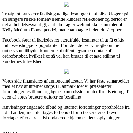
Trustpilot præsterer faktisk gavnlige løsninger til at blive klogere på
en længere række forhenværende kunders reflektioner og derfor er
det anbefalelsesværdigt, at du betragter webbutikkens omtaler af
Kelly Medium Dome pendel, mat champagne inden du shopper.
Facebook fører til ligeledes ret værdifulde løsninger til at få et kig
ind i webshoppens popularitet. Foruden det ser vi nogle online
outlets som tilbyder kunderne at offentliggøre en omtale af
ordreforløbet, hvilket lige så vel kan bruges til at tage stilling til
kundernes tilfredshed.
Vores side finansieres af annonceindtægter. Vi har faste samarbejder
med et hav af internet shops i Danmark idet vi præsenterer
forretningernes tilbud, og høster kommission under forudsætning af
at en af vores brugere udfører en bestilling.
Anvisninger angående tilbud og internet forretninger opretholdes fra
tid til anden, men der tages forbehold for rettelser der er blevet
foretaget efter at vi sidst opdaterede hjemmesidens oplysninger.