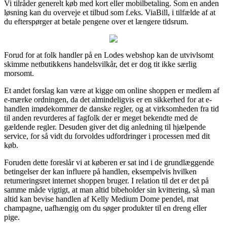
Vi tilråder generelt køb med kort eller mobilbetaling. Som en anden
løsning kan du overveje et tilbud som f.eks. ViaBill, i tilfælde af at
du efterspørger at betale pengene over et længere tidsrum.
Forud for at folk handler på en Lodes webshop kan de utvivlsomt
skimme netbutikkens handelsvilkår, det er dog tit ikke særlig
morsomt.
Et andet forslag kan være at kigge om online shoppen er medlem af
e-mærke ordningen, da det almindeligvis er en sikkerhed for at e-
handlen imødekommer de danske regler, og at virksomheden fra tid
til anden revurderes af fagfolk der er meget bekendte med de
gældende regler. Desuden giver det dig anledning til hjælpende
service, for så vidt du forvoldes udfordringer i processen med dit
køb.
Foruden dette foreslår vi at køberen er sat ind i de grundlæggende
betingelser der kan influere på handlen, eksempelvis hvilken
returneringsret internet shoppen bruger. I relation til det er det på
samme måde vigtigt, at man altid bibeholder sin kvittering, så man
altid kan bevise handlen af Kelly Medium Dome pendel, mat
champagne, uafhængig om du søger produkter til en dreng eller
pige.