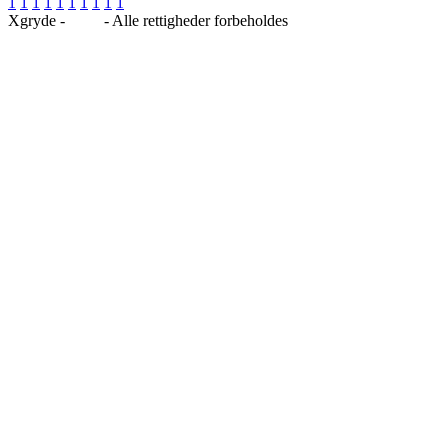
1
1
1
1
1
1
1
1
1
1
Xgryde -
Blog
- Alle rettigheder forbeholdes