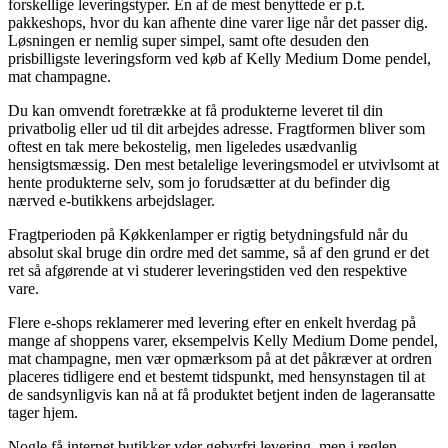
forskellige leveringstyper. En af de mest benyttede er p.t.
pakkeshops, hvor du kan afhente dine varer lige når det passer dig.
Løsningen er nemlig super simpel, samt ofte desuden den
prisbilligste leveringsform ved køb af Kelly Medium Dome pendel,
mat champagne.
Du kan omvendt foretrække at få produkterne leveret til din
privatbolig eller ud til dit arbejdes adresse. Fragtformen bliver som
oftest en tak mere bekostelig, men ligeledes usædvanlig
hensigtsmæssig. Den mest betalelige leveringsmodel er utvivlsomt at
hente produkterne selv, som jo forudsætter at du befinder dig
nærved e-butikkens arbejdslager.
Fragtperioden på Køkkenlamper er rigtig betydningsfuld når du
absolut skal bruge din ordre med det samme, så af den grund er det
ret så afgørende at vi studerer leveringstiden ved den respektive
vare.
Flere e-shops reklamerer med levering efter en enkelt hverdag på
mange af shoppens varer, eksempelvis Kelly Medium Dome pendel,
mat champagne, men vær opmærksom på at det påkræver at ordren
placeres tidligere end et bestemt tidspunkt, med hensynstagen til at
de sandsynligvis kan nå at få produktet betjent inden de lageransatte
tager hjem.
Nogle få internet butikker yder gebyrfri levering, men i reglen