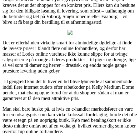
kræves det at der shoppes for en konkret pris. Ellers kan du beslutte
sig for den billigste løsning til levering, som oftest – uafhængig om
du befinder sig tæt på Viborg, Smørumnedre eller Faaborg – vil
blive at få bragt din bestilling til et afhentningssted.
Det er efterhånden virkelig smart for almindelige dødelige at finde
de laveste priser i blandt flere online forhandlere, og derfor har
masser af Lodes online varehuse ikke kunne slippe for at tvinge
salgspriserne på mange af deres produkter – til piger og drenge, lige
så vel som til damer og herrer – drastisk, og endda nogle gange
præstere levering uden gebyr.
Til gengæld kan det til hver en tid blive lønnende at sammenholde
indtil flere internet outlets efter rabatkoder på Kelly Medium Dome
pendel, mat champagne forud for at du shopper, sådan at man er
garanteret at få den mest attraktive pris.
Man skal bare huske på, at hvis en e-handler markedsfører en vare
for en udsalgspris som kan virke kolossalt fordelagtig, burde det ofte
være et tegn på en uoprigtig butik. Køb med betalingskort er ikke
desto mindre omfavnet af en vedtægt, hvilket værner dig som køber
overfor fup online forhandlere.