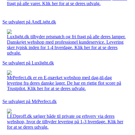
fragt på alle varer. Klik her for at se deres udvalg.
Se udvalget på AndLight.dk
Luxlight.dk tilbyder prismatch og fri fragt på alle deres lamper.
Danskejet webshop med professionel kundeservice. Levering
sker typisk inden for 1-4 hverdage. Klik her for at se deres
udvalg.
Se udvalget på Luxlight.dk
MrPerfect.dk er en E-mærket webshop med dag-til-dag
levering fra deres danske lager. De har en rigtig flot score på
Trustpilot. Klik her for at se deres udvalg.
Se udvalget på MrPerfect.dk
LEDproff.dk sælger både til private og erhverv via deres
webshop, hvor de tilbyder levering på 1-3 hverdage. Klik her
for at se deres udvalg.