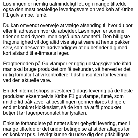
Løsningen er nemlig ualmindeligt let, og i mange tilfælde
også den mest betalelige leveringsversion ved køb af Ktribe
F1 gulvlampe, fumé.
Du kan omvendt overveje at vælge afsending til hvor du bor
eller til adressen hvor du arbejder. Løsningen er somme
tider en tand dyrere, men også ultra smertefri. Den billigste
fragtmulighed vil dog altid vise sig at være at hente pakken
selv, som desværre nødvendiggør at du befinder dig med
kort afstand til e-firmaets lager.
Fragtperioden på Gulvlamper er rigtig udslagsgivende ifald
man skal bruge produktet om få sekunder, så herved er det
rigtig fornuftigt at vi kontrollerer tidshorisonten for levering
ved den aktuelle vare.
En del internet shops præsterer 1 dags levering på de fleste
produkter, eksempelvis Ktribe F1 gulvlampe, fumé, som
imidlertid påkræver at bestillingen gennemføres tidligere
end et konkret klokkeslæt, så de kan nå at få produktet
betjent før lagerpersonalet har fyraften.
Enkelte forhandlere på nettet sikrer gebyrfri levering, men i
mange tilfælde er det under betingelse af at der aftages for
en konkret pris. I øvrigt kunne du udse dig den prisbilligste