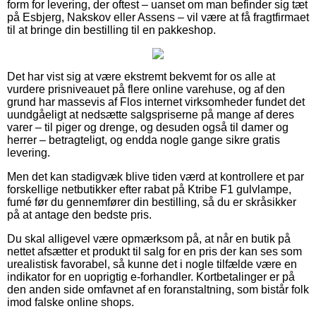
form for levering, der oftest – uanset om man befinder sig tæt
på Esbjerg, Nakskov eller Assens – vil være at få fragtfirmaet
til at bringe din bestilling til en pakkeshop.
Det har vist sig at være ekstremt bekvemt for os alle at
vurdere prisniveauet på flere online varehuse, og af den
grund har massevis af Flos internet virksomheder fundet det
uundgåeligt at nedsætte salgspriserne på mange af deres
varer – til piger og drenge, og desuden også til damer og
herrer – betragteligt, og endda nogle gange sikre gratis
levering.
Men det kan stadigvæk blive tiden værd at kontrollere et par
forskellige netbutikker efter rabat på Ktribe F1 gulvlampe,
fumé før du gennemfører din bestilling, så du er skråsikker
på at antage den bedste pris.
Du skal alligevel være opmærksom på, at når en butik på
nettet afsætter et produkt til salg for en pris der kan ses som
urealistisk favorabel, så kunne det i nogle tilfælde være en
indikator for en uoprigtig e-forhandler. Kortbetalinger er på
den anden side omfavnet af en foranstaltning, som bistår folk
imod falske online shops.