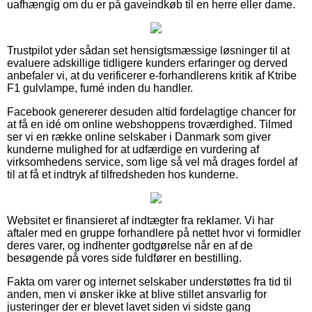
uafhængig om du er på gaveindkøb til en herre eller dame.
Trustpilot yder sådan set hensigtsmæssige løsninger til at
evaluere adskillige tidligere kunders erfaringer og derved
anbefaler vi, at du verificerer e-forhandlerens kritik af Ktribe
F1 gulvlampe, fumé inden du handler.
Facebook genererer desuden altid fordelagtige chancer for
at få en idé om online webshoppens troværdighed. Tilmed
ser vi en række online selskaber i Danmark som giver
kunderne mulighed for at udfærdige en vurdering af
virksomhedens service, som lige så vel må drages fordel af
til at få et indtryk af tilfredsheden hos kunderne.
Websitet er finansieret af indtægter fra reklamer. Vi har
aftaler med en gruppe forhandlere på nettet hvor vi formidler
deres varer, og indhenter godtgørelse når en af de
besøgende på vores side fuldfører en bestilling.
Fakta om varer og internet selskaber understøttes fra tid til
anden, men vi ønsker ikke at blive stillet ansvarlig for
justeringer der er blevet lavet siden vi sidste gang