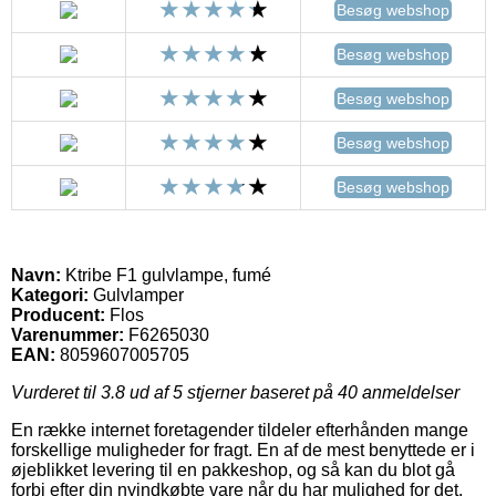
Besøg webshop
Besøg webshop
Besøg webshop
Besøg webshop
Besøg webshop
Navn:
Ktribe F1 gulvlampe, fumé
Kategori:
Gulvlamper
Producent:
Flos
Varenummer:
F6265030
EAN:
8059607005705
Vurderet til
3.8
ud af 5 stjerner baseret på
40
anmeldelser
En række internet foretagender tildeler efterhånden mange
forskellige muligheder for fragt. En af de mest benyttede er i
øjeblikket levering til en pakkeshop, og så kan du blot gå
forbi efter din nyindkøbte vare når du har mulighed for det.