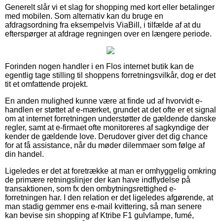
Generelt slår vi et slag for shopping med kort eller betalinger
med mobilen. Som alternativ kan du bruge en
afdragsordning fra eksempelvis ViaBill, i tilfælde af at du
efterspørger at afdrage regningen over en længere periode.
Forinden nogen handler i en Flos internet butik kan de
egentlig tage stilling til shoppens forretningsvilkår, dog er det
tit et omfattende projekt.
En anden mulighed kunne være at finde ud af hvorvidt e-
handlen er støttet af e-mærket, grundet at det ofte er et signal
om at internet forretningen understøtter de gældende danske
regler, samt at e-firmaet ofte monitoreres af sagkyndige der
kender de gældende love. Derudover giver det dig chance
for at få assistance, når du møder dilemmaer som følge af
din handel.
Ligeledes er det at foretrække at man er omhyggelig omkring
de primære retningslinjer der kan have indflydelse på
transaktionen, som fx den ombytningsrettighed e-
forretningen har. I den relation er det ligeledes afgørende, at
man stadig gemmer ens e-mail kvittering, så man senere
kan bevise sin shopping af Ktribe F1 gulvlampe, fumé,