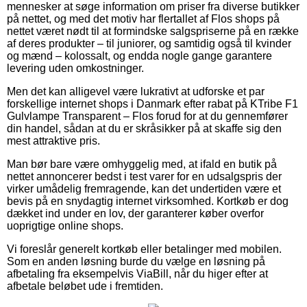
mennesker at søge information om priser fra diverse butikker
på nettet, og med det motiv har flertallet af Flos shops på
nettet været nødt til at formindske salgspriserne på en række
af deres produkter – til juniorer, og samtidig også til kvinder
og mænd – kolossalt, og endda nogle gange garantere
levering uden omkostninger.
Men det kan alligevel være lukrativt at udforske et par
forskellige internet shops i Danmark efter rabat på KTribe F1
Gulvlampe Transparent – Flos forud for at du gennemfører
din handel, sådan at du er skråsikker på at skaffe sig den
mest attraktive pris.
Man bør bare være omhyggelig med, at ifald en butik på
nettet annoncerer bedst i test varer for en udsalgspris der
virker umådelig fremragende, kan det undertiden være et
bevis på en snydagtig internet virksomhed. Kortkøb er dog
dækket ind under en lov, der garanterer køber overfor
uoprigtige online shops.
Vi foreslår generelt kortkøb eller betalinger med mobilen.
Som en anden løsning burde du vælge en løsning på
afbetaling fra eksempelvis ViaBill, når du higer efter at
afbetale beløbet ude i fremtiden.