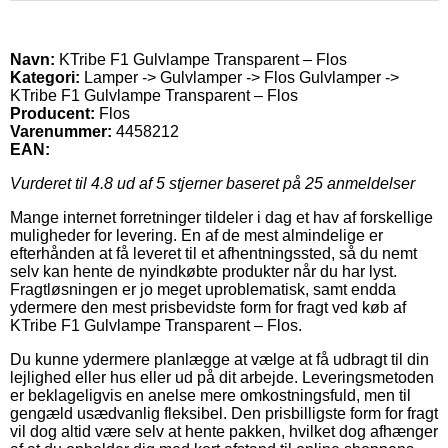
Navn:
KTribe F1 Gulvlampe Transparent – Flos
Kategori:
Lamper -> Gulvlamper -> Flos Gulvlamper ->
KTribe F1 Gulvlampe Transparent – Flos
Producent:
Flos
Varenummer:
4458212
EAN:
Vurderet til
4.8
ud af 5 stjerner baseret på
25
anmeldelser
Mange internet forretninger tildeler i dag et hav af forskellige
muligheder for levering. En af de mest almindelige er
efterhånden at få leveret til et afhentningssted, så du nemt
selv kan hente de nyindkøbte produkter når du har lyst.
Fragtløsningen er jo meget uproblematisk, samt endda
ydermere den mest prisbevidste form for fragt ved køb af
KTribe F1 Gulvlampe Transparent – Flos.
Du kunne ydermere planlægge at vælge at få udbragt til din
lejlighed eller hus eller ud på dit arbejde. Leveringsmetoden
er beklageligvis en anelse mere omkostningsfuld, men til
gengæld usædvanlig fleksibel. Den prisbilligste form for fragt
vil dog altid være selv at hente pakken, hvilket dog afhænger