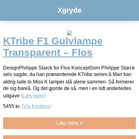
Xgryde
KTribe F1 Gulvlampe
Transparent – Flos
DesignPhilippe Starck for Flos KonceptSom Philippe Starck
selv sagde, da han præsenterede KTribe serien:â Man kan
aldrig lade to Miss K lamper stå alene sammen. Så formerer
de sig bareâ. Og det gjorde de så, men i en lidt anderledes
udgave
(Læs mere)
5455
kr.
(Vis fragtpris)
Læs mere »