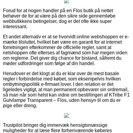
Forud for at nogen handler på en Flos butik på nettet
behøver de for at være på den sikre side gennemløbe
webbutikkens betingelser, dog er det ofte ikke super
interessant.
Et andet alternativ er at se hvorvidt online webshoppen er e-
mærke tilsluttet, hvilket bør være en garanti for at internet
forretningen efterkommer de officielle regler, samt at
netshoppen ofte efterses af fagmænd som har megen viden
om reglerne. Det giver dig chance for bistand, såfremt du
møder udfordringer som følge af din handel.
Herudover er det klogt at du er klar over de mest basale
regler i forbindelse med købet, som eksempelvis hvilken
ombytningspolitik e-firmaet lover. I den relation er det
ligeledes vigtigt, at man permanent opbevarer sin ordremail,
så man når som helst kan vidne om bestillingen af KTribe F1
Gulvlampe Transparent – Flos, uden hensyn til om du er
pige eller dreng.
Trustpilot bringer dig immervæk hensigtsmæssige
muligheder for at læse flere forhenværende køberes