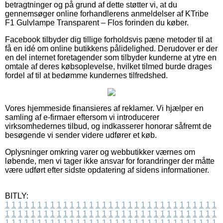
betragtninger og på grund af dette støtter vi, at du
gennemsøger online forhandlerens anmeldelser af KTribe
F1 Gulvlampe Transparent – Flos forinden du køber.
Facebook tilbyder dig tillige forholdsvis pæne metoder til at
få en idé om online butikkens pålidelighed. Derudover er der
en del internet foretagender som tilbyder kunderne at ytre en
omtale af deres købsoplevelse, hvilket tilmed burde drages
fordel af til at bedømme kundernes tilfredshed.
Vores hjemmeside finansieres af reklamer. Vi hjælper en
samling af e-firmaer eftersom vi introducerer
virksomhedernes tilbud, og indkasserer honorar såfremt de
besøgende vi sender videre udfører et køb.
Oplysninger omkring varer og webbutikker værnes om
løbende, men vi tager ikke ansvar for forandringer der måtte
være udført efter sidste opdatering af sidens informationer.
BITLY:
1
1
1
1
1
1
1
1
1
1
1
1
1
1
1
1
1
1
1
1
1
1
1
1
1
1
1
1
1
1
1
1
1
1
1
1
1
1
1
1
1
1
1
1
1
1
1
1
1
1
1
1
1
1
1
1
1
1
1
1
1
1
1
1
1
1
1
1
1
1
1
1
1
1
1
1
1
1
1
1
1
1
1
1
1
1
1
1
1
1
1
1
1
1
1
1
1
1
1