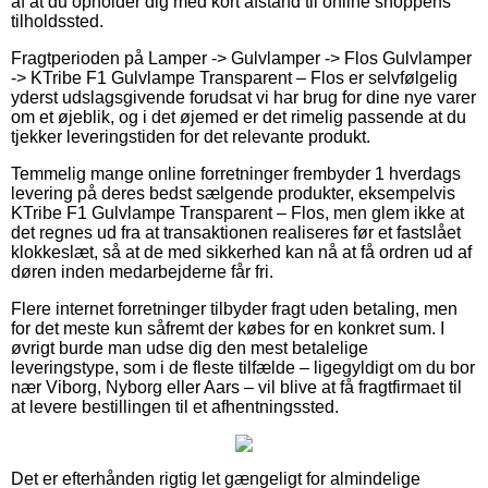
af at du opholder dig med kort afstand til online shoppens
tilholdssted.
Fragtperioden på Lamper -> Gulvlamper -> Flos Gulvlamper
-> KTribe F1 Gulvlampe Transparent – Flos er selvfølgelig
yderst udslagsgivende forudsat vi har brug for dine nye varer
om et øjeblik, og i det øjemed er det rimelig passende at du
tjekker leveringstiden for det relevante produkt.
Temmelig mange online forretninger frembyder 1 hverdags
levering på deres bedst sælgende produkter, eksempelvis
KTribe F1 Gulvlampe Transparent – Flos, men glem ikke at
det regnes ud fra at transaktionen realiseres før et fastslået
klokkeslæt, så at de med sikkerhed kan nå at få ordren ud af
døren inden medarbejderne får fri.
Flere internet forretninger tilbyder fragt uden betaling, men
for det meste kun såfremt der købes for en konkret sum. I
øvrigt burde man udse dig den mest betalelige
leveringstype, som i de fleste tilfælde – ligegyldigt om du bor
nær Viborg, Nyborg eller Aars – vil blive at få fragtfirmaet til
at levere bestillingen til et afhentningssted.
Det er efterhånden rigtig let gængeligt for almindelige