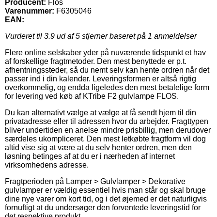
Producent:
Flos
Varenummer:
F6305046
EAN:
Vurderet til
3.9
ud af 5 stjerner baseret på
1
anmeldelser
Flere online selskaber yder på nuværende tidspunkt et hav
af forskellige fragtmetoder. Den mest benyttede er p.t.
afhentningssteder, så du nemt selv kan hente ordren når det
passer ind i din kalender. Leveringsformen er altså rigtig
overkommelig, og endda ligeledes den mest betalelige form
for levering ved køb af KTribe F2 gulvlampe FLOS.
Du kan alternativt vælge at vælge at få sendt hjem til din
privatadresse eller til adressen hvor du arbejder. Fragttypen
bliver undertiden en anelse mindre prisbillig, men derudover
særdeles ukompliceret. Den mest letkøbte fragtform vil dog
altid vise sig at være at du selv henter ordren, men den
løsning betinges af at du er i nærheden af internet
virksomhedens adresse.
Fragtperioden på Lamper > Gulvlamper > Dekorative
gulvlamper er vældig essentiel hvis man står og skal bruge
dine nye varer om kort tid, og i det øjemed er det naturligvis
fornuftigt at du undersøger den forventede leveringstid for
det respektive produkt.