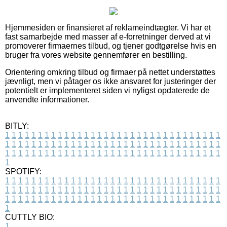
Hjemmesiden er finansieret af reklameindtægter. Vi har et
fast samarbejde med masser af e-forretninger derved at vi
promoverer firmaernes tilbud, og tjener godtgørelse hvis en
bruger fra vores website gennemfører en bestilling.
Orientering omkring tilbud og firmaer på nettet understøttes
jævnligt, men vi påtager os ikke ansvaret for justeringer der
potentielt er implementeret siden vi nyligst opdaterede de
anvendte informationer.
BITLY:
1
1
1
1
1
1
1
1
1
1
1
1
1
1
1
1
1
1
1
1
1
1
1
1
1
1
1
1
1
1
1
1
1
1
1
1
1
1
1
1
1
1
1
1
1
1
1
1
1
1
1
1
1
1
1
1
1
1
1
1
1
1
1
1
1
1
1
1
1
1
1
1
1
1
1
1
1
1
1
1
1
1
1
1
1
1
1
1
1
1
1
1
1
1
1
1
1
1
1
1
SPOTIFY:
1
1
1
1
1
1
1
1
1
1
1
1
1
1
1
1
1
1
1
1
1
1
1
1
1
1
1
1
1
1
1
1
1
1
1
1
1
1
1
1
1
1
1
1
1
1
1
1
1
1
1
1
1
1
1
1
1
1
1
1
1
1
1
1
1
1
1
1
1
1
1
1
1
1
1
1
1
1
1
1
1
1
1
1
1
1
1
1
1
1
1
1
1
1
1
1
1
1
1
1
CUTTLY BIO:
1