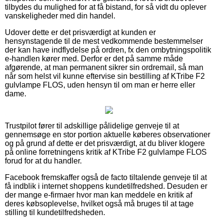
tilbydes du mulighed for at få bistand, for så vidt du oplever
vanskeligheder med din handel.
Udover dette er det prisværdigt at kunden er
hensynstagende til de mest vedkommende bestemmelser
der kan have indflydelse på ordren, fx den ombytningspolitik
e-handlen kører med. Derfor er det på samme måde
afgørende, at man permanent sikrer sin ordremail, så man
når som helst vil kunne eftervise sin bestilling af KTribe F2
gulvlampe FLOS, uden hensyn til om man er herre eller
dame.
Trustpilot fører til adskillige pålidelige genveje til at
gennemsøge en stor portion aktuelle køberes observationer
og på grund af dette er det prisværdigt, at du bliver klogere
på online forretningens kritik af KTribe F2 gulvlampe FLOS
forud for at du handler.
Facebook fremskaffer også de facto tiltalende genveje til at
få indblik i internet shoppens kundetilfredshed. Desuden er
der mange e-firmaer hvor man kan meddele en kritik af
deres købsoplevelse, hvilket også må bruges til at tage
stilling til kundetilfredsheden.