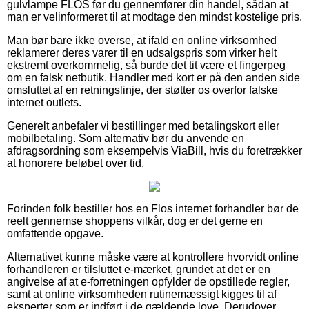
gulvlampe FLOS før du gennemfører din handel, sådan at
man er velinformeret til at modtage den mindst kostelige pris.
Man bør bare ikke overse, at ifald en online virksomhed
reklamerer deres varer til en udsalgspris som virker helt
ekstremt overkommelig, så burde det tit være et fingerpeg
om en falsk netbutik. Handler med kort er på den anden side
omsluttet af en retningslinje, der støtter os overfor falske
internet outlets.
Generelt anbefaler vi bestillinger med betalingskort eller
mobilbetaling. Som alternativ bør du anvende en
afdragsordning som eksempelvis ViaBill, hvis du foretrækker
at honorere beløbet over tid.
Forinden folk bestiller hos en Flos internet forhandler bør de
reelt gennemse shoppens vilkår, dog er det gerne en
omfattende opgave.
Alternativet kunne måske være at kontrollere hvorvidt online
forhandleren er tilsluttet e-mærket, grundet at det er en
angivelse af at e-forretningen opfylder de opstillede regler,
samt at online virksomheden rutinemæssigt kigges til af
eksperter som er indført i de gældende love. Derudover