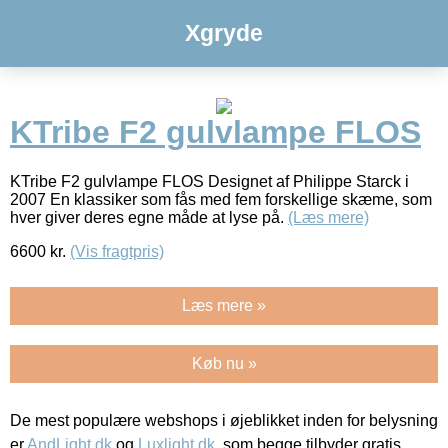
Xgryde
KTribe F2 gulvlampe FLOS
KTribe F2 gulvlampe FLOS Designet af Philippe Starck i
2007 En klassiker som fås med fem forskellige skæme, som
hver giver deres egne måde at lyse på.
(Læs mere)
6600
kr.
(Vis fragtpris)
Læs mere »
Køb nu »
De mest populære webshops i øjeblikket inden for belysning
er
AndLight.dk
og
Luxlight.dk
, som begge tilbyder gratis