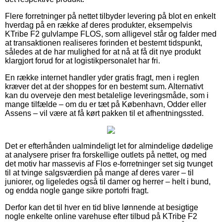
Flere forretninger på nettet tilbyder levering på blot en enkelt
hverdag på en række af deres produkter, eksempelvis
KTribe F2 gulvlampe FLOS, som alligevel står og falder med
at transaktionen realiseres forinden et bestemt tidspunkt,
således at de har mulighed for at nå at få dit nye produkt
klargjort forud for at logistikpersonalet har fri.
En række internet handler yder gratis fragt, men i reglen
kræver det at der shoppes for en bestemt sum. Alternativt
kan du overveje den mest betalelige leveringsmåde, som i
mange tilfælde – om du er tæt på København, Odder eller
Assens – vil være at få kørt pakken til et afhentningssted.
Det er efterhånden ualmindeligt let for almindelige dødelige
at analysere priser fra forskellige outlets på nettet, og med
det motiv har massevis af Flos e-forretninger set sig tvunget
til at tvinge salgsværdien på mange af deres varer – til
juniorer, og ligeledes også til damer og herrer – helt i bund,
og endda nogle gange sikre portofri fragt.
Derfor kan det til hver en tid blive lønnende at besigtige
nogle enkelte online varehuse efter tilbud på KTribe F2