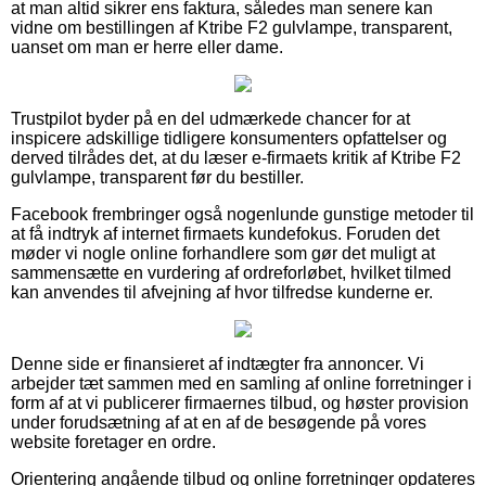
at man altid sikrer ens faktura, således man senere kan
vidne om bestillingen af Ktribe F2 gulvlampe, transparent,
uanset om man er herre eller dame.
Trustpilot byder på en del udmærkede chancer for at
inspicere adskillige tidligere konsumenters opfattelser og
derved tilrådes det, at du læser e-firmaets kritik af Ktribe F2
gulvlampe, transparent før du bestiller.
Facebook frembringer også nogenlunde gunstige metoder til
at få indtryk af internet firmaets kundefokus. Foruden det
møder vi nogle online forhandlere som gør det muligt at
sammensætte en vurdering af ordreforløbet, hvilket tilmed
kan anvendes til afvejning af hvor tilfredse kunderne er.
Denne side er finansieret af indtægter fra annoncer. Vi
arbejder tæt sammen med en samling af online forretninger i
form af at vi publicerer firmaernes tilbud, og høster provision
under forudsætning af at en af de besøgende på vores
website foretager en ordre.
Orientering angående tilbud og online forretninger opdateres