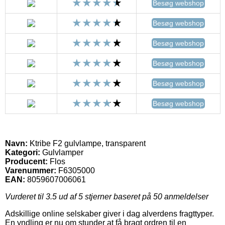
Besøg webshop
Besøg webshop
Besøg webshop
Besøg webshop
Besøg webshop
Besøg webshop
Navn:
Ktribe F2 gulvlampe, transparent
Kategori:
Gulvlamper
Producent:
Flos
Varenummer:
F6305000
EAN:
8059607006061
Vurderet til
3.5
ud af 5 stjerner baseret på
50
anmeldelser
Adskillige online selskaber giver i dag alverdens fragttyper.
En yndling er nu om stunder at få bragt ordren til en