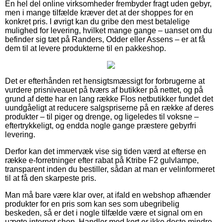
En hel del online virksomheder frembyder fragt uden gebyr,
men i mange tilfælde kræver det at der shoppes for en
konkret pris. I øvrigt kan du gribe den mest betalelige
mulighed for levering, hvilket mange gange – uanset om du
befinder sig tæt på Randers, Odder eller Assens – er at få
dem til at levere produkterne til en pakkeshop.
Det er efterhånden ret hensigtsmæssigt for forbrugerne at
vurdere prisniveauet på tværs af butikker på nettet, og på
grund af dette har en lang række Flos netbutikker fundet det
uundgåeligt at reducere salgspriserne på en række af deres
produkter – til piger og drenge, og ligeledes til voksne –
eftertrykkeligt, og endda nogle gange præstere gebyrfri
levering.
Derfor kan det immervæk vise sig tiden værd at efterse en
række e-forretninger efter rabat på Ktribe F2 gulvlampe,
transparent inden du bestiller, sådan at man er velinformeret
til at få den skarpeste pris.
Man må bare være klar over, at ifald en webshop afhænder
produkter for en pris som kan ses som ubegribelig
beskeden, så er det i nogle tilfælde være et signal om en
uægte internet shop. Handler med kort er ikke desto mindre