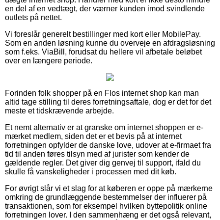
en del af en vedtægt, der værner kunden imod svindlende
outlets på nettet.
Vi foreslår generelt bestillinger med kort eller MobilePay.
Som en anden løsning kunne du overveje en afdragsløsning
som f.eks. ViaBill, forudsat du hellere vil afbetale beløbet
over en længere periode.
Forinden folk shopper på en Flos internet shop kan man
altid tage stilling til deres forretningsaftale, dog er det for det
meste et tidskrævende arbejde.
Et nemt alternativ er at granske om internet shoppen er e-
mærket medlem, siden det er et bevis på at internet
forretningen opfylder de danske love, udover at e-firmaet fra
tid til anden føres tilsyn med af jurister som kender de
gældende regler. Det giver dig genvej til support, ifald du
skulle få vanskeligheder i processen med dit køb.
For øvrigt slår vi et slag for at køberen er oppe på mærkerne
omkring de grundlæggende bestemmelser der influerer på
transaktionen, som for eksempel hvilken byttepolitik online
forretningen lover. I den sammenhæng er det også relevant,