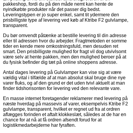
pakkeshop, fordi du på den måde nemt kan hente de
nyindkøbte produkter når det passer dig bedst.
Leveringstypen er jo super enkel, samt tit ydermere den
prisbilligste type af levering ved køb af Ktribe F2 gulvlampe,
transparent.
Du bør omvendt påtænke at bestille levering til din adresse
eller til adressen hvor du arbejder. Fragtmetoden er somme
tider en kende mere omkostningsfuld, men desuden ret
smart. Den prisbilligste mulighed for fragt vil dog utvivlsomt
være selv at hente pakken, men den mulighed beroer på at
du fysisk befinder dig tæt på online shoppens adresse.
Antal dages levering på Gulvlamper kan vise sig at være
vældig vital i tilfælde af at man absolut skal bruge dine nye
varer fluks, og af den grund er det uden tvivl aktuelt at man
finder tidshorisonten for levering ved den relevante vare.
En masse internet foretagender reklamerer med levering på
næste hverdag på massevis af varer, eksempelvis Ktribe F2
gulvlampe, transparent, hvilket er regnet ud fra at ordren
aflægges forinden et aftalt klokkeslæt, således at de har en
chance for at nå at få ordren afsendt forud for at
logistikmedarbejderne har fyraften.