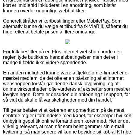
kort er imidlertid inkluderet i en anordning, som bistår
kunden overfor uoprigtige webbutikker.
Generelt tilråder vi kortbestillinger eller MobilePay. Som
alternativ kunne du vælge et tilbud fra fx ViaBill, såfremt du
higer efter at betale prisen af flere omgange.
Før folk bestiller på en Flos internet webshop burde de i
reglen tyde butikkens handelsbetingelser, men det er i
mange tilfælde ikke videre spændende.
En anden mulighed kunne være at tjekke om e-firmaet er e-
mærket medlem, da det ofte er en påvisning af at internet
webshoppen forstår gældende dansk lovgivning, og at
online virksomheden ofte vurderes af eksperter som mestrer
lovgivningen. Dette er desuden din anledning til support, for
så vidt du skulle få vanskeligheder med din handel.
Tillige anbefaler vi at køberen er opmærksom på de mest
centrale regler i forbindelse med købet, for eksempel hvilken
ombytningspolitik online forhandleren kører med. Her er det
virkelig relevant, at man når som helst gemmer sin e-mail
kvittering, så man senere vil kunne bevidne sit køb af KTribe