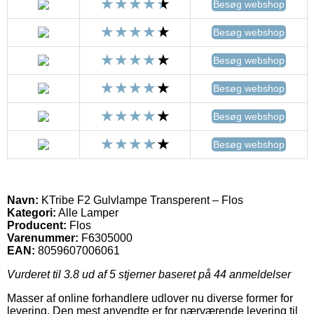
Besøg webshop
Besøg webshop
Besøg webshop
Besøg webshop
Besøg webshop
Besøg webshop
Navn:
KTribe F2 Gulvlampe Transperent – Flos
Kategori:
Alle Lamper
Producent:
Flos
Varenummer:
F6305000
EAN:
8059607006061
Vurderet til
3.8
ud af 5 stjerner baseret på
44
anmeldelser
Masser af online forhandlere udlover nu diverse former for
levering. Den mest anvendte er for nærværende levering til