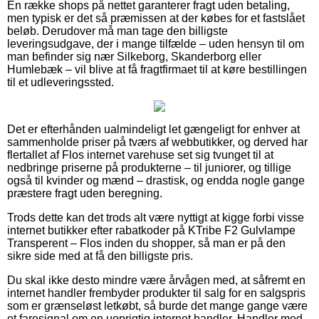
En række shops på nettet garanterer fragt uden betaling,
men typisk er det så præmissen at der købes for et fastslået
beløb. Derudover må man tage den billigste
leveringsudgave, der i mange tilfælde – uden hensyn til om
man befinder sig nær Silkeborg, Skanderborg eller
Humlebæk – vil blive at få fragtfirmaet til at køre bestillingen
til et udleveringssted.
Det er efterhånden ualmindeligt let gængeligt for enhver at
sammenholde priser på tværs af webbutikker, og derved har
flertallet af Flos internet varehuse set sig tvunget til at
nedbringe priserne på produkterne – til juniorer, og tillige
også til kvinder og mænd – drastisk, og endda nogle gange
præstere fragt uden beregning.
Trods dette kan det trods alt være nyttigt at kigge forbi visse
internet butikker efter rabatkoder på KTribe F2 Gulvlampe
Transperent – Flos inden du shopper, så man er på den
sikre side med at få den billigste pris.
Du skal ikke desto mindre være årvågen med, at såfremt en
internet handler frembyder produkter til salg for en salgspris
som er grænseløst letkøbt, så burde det mange gange være
et faresignal om en uoprigtig internet handler. Handler med