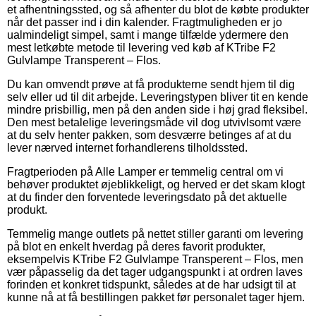
et afhentningssted, og så afhenter du blot de købte produkter
når det passer ind i din kalender. Fragtmuligheden er jo
ualmindeligt simpel, samt i mange tilfælde ydermere den
mest letkøbte metode til levering ved køb af KTribe F2
Gulvlampe Transperent – Flos.
Du kan omvendt prøve at få produkterne sendt hjem til dig
selv eller ud til dit arbejde. Leveringstypen bliver tit en kende
mindre prisbillig, men på den anden side i høj grad fleksibel.
Den mest betalelige leveringsmåde vil dog utvivlsomt være
at du selv henter pakken, som desværre betinges af at du
lever nærved internet forhandlerens tilholdssted.
Fragtperioden på Alle Lamper er temmelig central om vi
behøver produktet øjeblikkeligt, og herved er det skam klogt
at du finder den forventede leveringsdato på det aktuelle
produkt.
Temmelig mange outlets på nettet stiller garanti om levering
på blot en enkelt hverdag på deres favorit produkter,
eksempelvis KTribe F2 Gulvlampe Transperent – Flos, men
vær påpasselig da det tager udgangspunkt i at ordren laves
forinden et konkret tidspunkt, således at de har udsigt til at
kunne nå at få bestillingen pakket før personalet tager hjem.