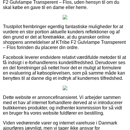
F2 Gulvlampe Transperent – Flos, uden hensyn til om du
skal købe en gave til en dame eller herre.
Trustpilot frembringer egentlig fantastiske muligheder for at
vurdere en stor portion aktuelle kunders reflektioner og af
den grund er det at foretrække, at du gransker online
shoppens anmeldelser af KTribe F2 Gulvlampe Transperent
– Flos forinden du placerer din ordre.
Facebook leverer endvidere relativt værdifulde metoder til at
få indsigt i e-forhandlerens kundetilfredshed. Derudover ses
en del forretninger på nettet hvor det er muligt at formulere
en evaluering af købsoplevelsen, som på samme måde kan
benyttes til at danne dig et indtryk af kundernes tilfredshed.
Dette website er annoncefinansieret. Vi arbejder sammen
med et hav af internet forhandlere derved at vi introducerer
butikkernes produkter, og indhenter kommission for så vidt
en bruger fra vores website fuldfører en bestilling.
Viden vedrørende varer og internet varehuse i Danmark
ajourføres jævnligt, men vi tager ikke ansvar for