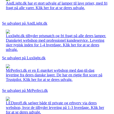
AndLight.dk har et stort udvalg af lamper til lave priser, med fri
fragt på alle varer. Klik her for at se deres udvalg.
Se udvalget på AndLight.dk
Luxlight.dk tilbyder prismatch og fri fragt på alle deres lamper.
Danskejet webshop med professionel kundeservice. Levering
sker typisk inden for 1-4 hverdage. Klik her for at se deres
udvalg.
Se udvalget på Luxlight.dk
MrPerfect.dk er en E-mærket webshop med dag-til-dag
levering fra deres danske lager. De har en rigtig flot score på
Trustpilot. Klik her for at se deres udvalg.
Se udvalget på MrPerfect.dk
LEDproff.dk sælger både til private og erhverv via deres
webshop, hvor de tilbyder levering på 1-3 hverdage. Klik her
for at se deres udvalg.