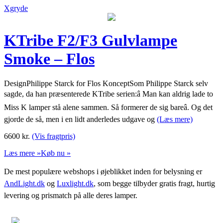
Xgryde
KTribe F2/F3 Gulvlampe
Smoke – Flos
DesignPhilippe Starck for Flos KonceptSom Philippe Starck selv
sagde, da han præsenterede KTribe serien:â Man kan aldrig lade to
Miss K lamper stå alene sammen. Så formerer de sig bareâ. Og det
gjorde de så, men i en lidt anderledes udgave og
(Læs mere)
6600
kr.
(Vis fragtpris)
Læs mere »
Køb nu »
De mest populære webshops i øjeblikket inden for belysning er
AndLight.dk
og
Luxlight.dk
, som begge tilbyder gratis fragt, hurtig
levering og prismatch på alle deres lamper.