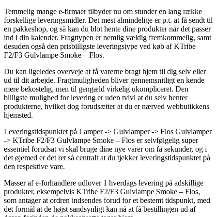
Temmelig mange e-firmaer tilbyder nu om stunder en lang række
forskellige leveringsmidler. Det mest almindelige er p.t. at få sendt til
en pakkeshop, og så kan du blot hente dine produkter når det passer
ind i din kalender. Fragttypen er nemlig vældig fremkommelig, samt
desuden også den prisbilligste leveringstype ved køb af KTribe
F2/F3 Gulvlampe Smoke – Flos.
Du kan ligeledes overveje at få varerne bragt hjem til dig selv eller
ud til dit arbejde. Fragtmuligheden bliver gennemsnitligt en kende
mere bekostelig, men til gengæld virkelig ukompliceret. Den
billigste mulighed for levering er uden tvivl at du selv henter
produkterne, hvilket dog forudsætter at du er nærved webbutikkens
hjemsted.
Leveringstidspunktet på Lamper -> Gulvlamper -> Flos Gulvlamper
-> KTribe F2/F3 Gulvlampe Smoke – Flos er selvfølgelig super
essentiel forudsat vi skal bruge dine nye varer om få sekunder, og i
det øjemed er det ret så centralt at du tjekker leveringstidspunktet på
den respektive vare.
Masser af e-forhandlere udlover 1 hverdags levering på adskillige
produkter, eksempelvis KTribe F2/F3 Gulvlampe Smoke – Flos,
som antager at ordren indsendes forud for et bestemt tidspunkt, med
det formål at de højst sandsynligt kan nå at få bestillingen ud af