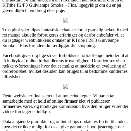
KTribe F2/F3 Gulvlampe Smoke – Flos, ligegyldigt om du er på
gaveindkøb til en dreng eller pige.
Trustpilot yder tilpas fantastiske chancer for at gøre dig bekendt med
ret mange aktuelle forbrugeres erfaringer og derfor anbefaler vi, at
du iagttager webbutikkens omtaler af KTribe F2/F3 Gulvlampe
Smoke – Flos forinden du færdiggør din shopping.
Facebook giver dig lige så vel forholdsvis fortræffelige metoder til at
få indtryk af online forhandlerens troværdighed. Desuden ser vi en
række e-forretninger hvor det er muligt at meddele en evaluering af
ordreforløbet, hvilket desuden kan bruges til at bedømme kundernes
tilfredshed.
Dette website er finansieret af annonceindtægter. Vi har et tæt
samarbejde med et hold af online firmaer idet vi publicerer
firmaernes varer, og modtager kommission hvis den bruger vi sender
videre foretager et indkøb.
Data angående produkter og online shops opdateres fra tid til anden,
men det er ikke muligt for os at give garantier imod justeringer der