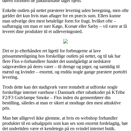
døren forinden de pakkeansatte tager hjem.
Enkelte outlets på nettet præsterer levering uden beregning, men ofte
gælder det kun hvis man aftager for en præcis sum. Ellers kunne
man udvælge den mest betalelige form for fragt, hvilket ofte –
uafhængig om man er nær Køge, Korsør eller Sæby – vil være at få
leveret dine produkter til et udleveringssted.
Det er jo efterhånden ret ligetil for forbrugerne at lave
prissammenligning hos forskellige outlets på nettet, og til tak har
flere Flos e-forhandlere fundet det uundgåeligt at nedskære
salgsværdien på deres varer – til drenge og piger, og samtidig til
mænd og kvinder – enormt, og endda nogle gange præstere portofri
levering.
Trods dette kan det stadigvæk være rentabelt at udforske nogle
forskellige internet varehuse i Danmark efter rabatkoder på KTribe
F2/F3 Gulvlampe Smoke – Flos inden du gennemfører din
bestilling, således at man er sikret at modtage den mest attraktive
pris.
Man bør alligevel ikke glemme, at hvis en webshop forhandler
produkter til en udsalgspris som kan ses som enormt fordelagtig, bør
det undertiden være et kendetegn på en svindel internet butik.