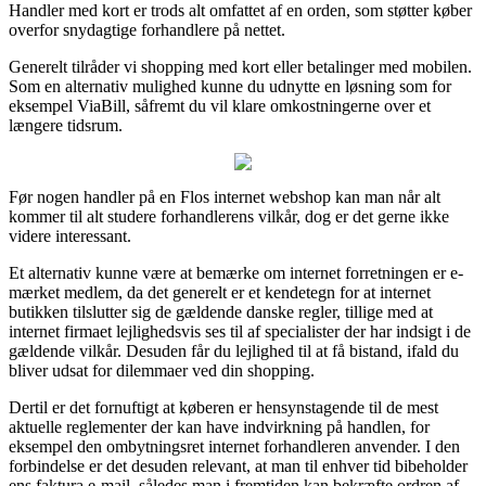
Handler med kort er trods alt omfattet af en orden, som støtter køber
overfor snydagtige forhandlere på nettet.
Generelt tilråder vi shopping med kort eller betalinger med mobilen.
Som en alternativ mulighed kunne du udnytte en løsning som for
eksempel ViaBill, såfremt du vil klare omkostningerne over et
længere tidsrum.
Før nogen handler på en Flos internet webshop kan man når alt
kommer til alt studere forhandlerens vilkår, dog er det gerne ikke
videre interessant.
Et alternativ kunne være at bemærke om internet forretningen er e-
mærket medlem, da det generelt er et kendetegn for at internet
butikken tilslutter sig de gældende danske regler, tillige med at
internet firmaet lejlighedsvis ses til af specialister der har indsigt i de
gældende vilkår. Desuden får du lejlighed til at få bistand, ifald du
bliver udsat for dilemmaer ved din shopping.
Dertil er det fornuftigt at køberen er hensynstagende til de mest
aktuelle reglementer der kan have indvirkning på handlen, for
eksempel den ombytningsret internet forhandleren anvender. I den
forbindelse er det desuden relevant, at man til enhver tid bibeholder
ens faktura e-mail, således man i fremtiden kan bekræfte ordren af