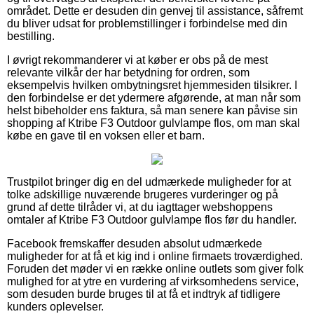
området. Dette er desuden din genvej til assistance, såfremt
du bliver udsat for problemstillinger i forbindelse med din
bestilling.
I øvrigt rekommanderer vi at køber er obs på de mest
relevante vilkår der har betydning for ordren, som
eksempelvis hvilken ombytningsret hjemmesiden tilsikrer. I
den forbindelse er det ydermere afgørende, at man når som
helst bibeholder ens faktura, så man senere kan påvise sin
shopping af Ktribe F3 Outdoor gulvlampe flos, om man skal
købe en gave til en voksen eller et barn.
Trustpilot bringer dig en del udmærkede muligheder for at
tolke adskillige nuværende brugeres vurderinger og på
grund af dette tilråder vi, at du iagttager webshoppens
omtaler af Ktribe F3 Outdoor gulvlampe flos før du handler.
Facebook fremskaffer desuden absolut udmærkede
muligheder for at få et kig ind i online firmaets troværdighed.
Foruden det møder vi en række online outlets som giver folk
mulighed for at ytre en vurdering af virksomhedens service,
som desuden burde bruges til at få et indtryk af tidligere
kunders oplevelser.