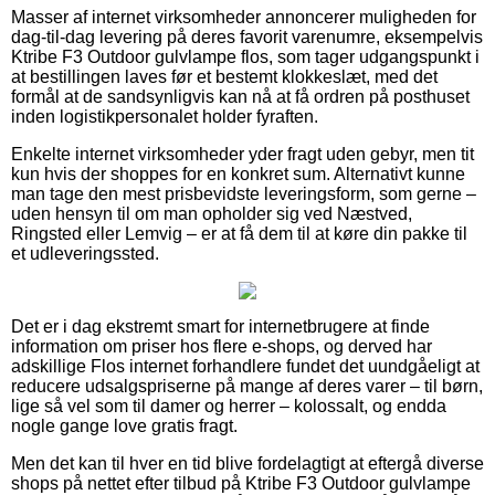
Masser af internet virksomheder annoncerer muligheden for
dag-til-dag levering på deres favorit varenumre, eksempelvis
Ktribe F3 Outdoor gulvlampe flos, som tager udgangspunkt i
at bestillingen laves før et bestemt klokkeslæt, med det
formål at de sandsynligvis kan nå at få ordren på posthuset
inden logistikpersonalet holder fyraften.
Enkelte internet virksomheder yder fragt uden gebyr, men tit
kun hvis der shoppes for en konkret sum. Alternativt kunne
man tage den mest prisbevidste leveringsform, som gerne –
uden hensyn til om man opholder sig ved Næstved,
Ringsted eller Lemvig – er at få dem til at køre din pakke til
et udleveringssted.
Det er i dag ekstremt smart for internetbrugere at finde
information om priser hos flere e-shops, og derved har
adskillige Flos internet forhandlere fundet det uundgåeligt at
reducere udsalgspriserne på mange af deres varer – til børn,
lige så vel som til damer og herrer – kolossalt, og endda
nogle gange love gratis fragt.
Men det kan til hver en tid blive fordelagtigt at eftergå diverse
shops på nettet efter tilbud på Ktribe F3 Outdoor gulvlampe