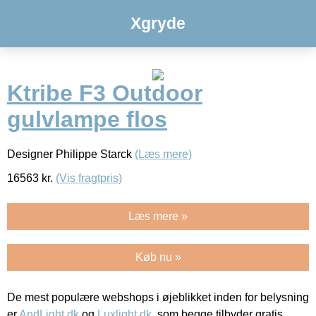
Xgryde
Ktribe F3 Outdoor
gulvlampe flos
Designer Philippe Starck
(Læs mere)
16563
kr.
(Vis fragtpris)
Læs mere »
Køb nu »
De mest populære webshops i øjeblikket inden for belysning
er
AndLight.dk
og
Luxlight.dk
, som begge tilbyder gratis