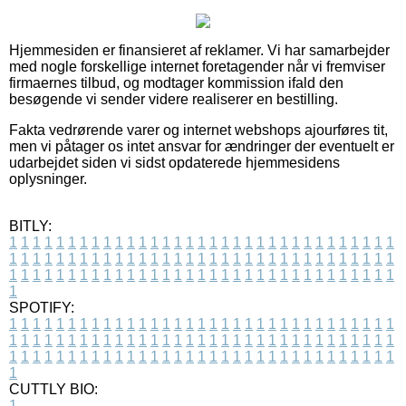
Hjemmesiden er finansieret af reklamer. Vi har samarbejder
med nogle forskellige internet foretagender når vi fremviser
firmaernes tilbud, og modtager kommission ifald den
besøgende vi sender videre realiserer en bestilling.
Fakta vedrørende varer og internet webshops ajourføres tit,
men vi påtager os intet ansvar for ændringer der eventuelt er
udarbejdet siden vi sidst opdaterede hjemmesidens
oplysninger.
BITLY:
1
1
1
1
1
1
1
1
1
1
1
1
1
1
1
1
1
1
1
1
1
1
1
1
1
1
1
1
1
1
1
1
1
1
1
1
1
1
1
1
1
1
1
1
1
1
1
1
1
1
1
1
1
1
1
1
1
1
1
1
1
1
1
1
1
1
1
1
1
1
1
1
1
1
1
1
1
1
1
1
1
1
1
1
1
1
1
1
1
1
1
1
1
1
1
1
1
1
1
1
SPOTIFY:
1
1
1
1
1
1
1
1
1
1
1
1
1
1
1
1
1
1
1
1
1
1
1
1
1
1
1
1
1
1
1
1
1
1
1
1
1
1
1
1
1
1
1
1
1
1
1
1
1
1
1
1
1
1
1
1
1
1
1
1
1
1
1
1
1
1
1
1
1
1
1
1
1
1
1
1
1
1
1
1
1
1
1
1
1
1
1
1
1
1
1
1
1
1
1
1
1
1
1
1
CUTTLY BIO:
1