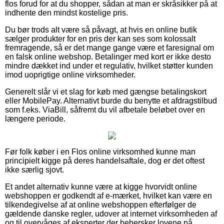
flos forud for at du shopper, sådan at man er skråsikker på at
indhente den mindst kostelige pris.
Du bør trods alt være så påvagt, at hvis en online butik
sælger produkter for en pris der kan ses som kolossalt
fremragende, så er det mange gange være et faresignal om
en falsk online webshop. Betalinger med kort er ikke desto
mindre dækket ind under et regulativ, hvilket støtter kunden
imod uoprigtige online virksomheder.
Generelt slår vi et slag for køb med gængse betalingskort
eller MobilePay. Alternativt burde du benytte et afdragstilbud
som f.eks. ViaBill, såfremt du vil afbetale beløbet over en
længere periode.
Før folk køber i en Flos online virksomhed kunne man
principielt kigge på deres handelsaftale, dog er det oftest
ikke særlig sjovt.
Et andet alternativ kunne være at kigge hvorvidt online
webshoppen er godkendt af e-mærket, hvilket kan være en
tilkendegivelse af at online webshoppen efterfølger de
gældende danske regler, udover at internet virksomheden af
og til overvåges af eksperter der behersker lovene på