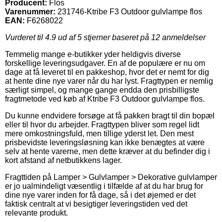
Producent:
Flos
Varenummer:
231746-Ktribe F3 Outdoor gulvlampe flos
EAN:
F6268022
Vurderet til
4.9
ud af 5 stjerner baseret på
12
anmeldelser
Temmelig mange e-butikker yder heldigvis diverse
forskellige leveringsudgaver. En af de populære er nu om
dage at få leveret til en pakkeshop, hvor det er nemt for dig
at hente dine nye varer når du har lyst. Fragttypen er nemlig
særligt simpel, og mange gange endda den prisbilligste
fragtmetode ved køb af Ktribe F3 Outdoor gulvlampe flos.
Du kunne endvidere forsøge at få pakken bragt til din bopæl
eller til hvor du arbejder. Fragttypen bliver som regel lidt
mere omkostningsfuld, men tillige yderst let. Den mest
prisbevidste leveringsløsning kan ikke benægtes at være
selv at hente varerne, men dette kræver at du befinder dig i
kort afstand af netbutikkens lager.
Fragttiden på Lamper > Gulvlamper > Dekorative gulvlamper
er jo ualmindeligt væsentlig i tilfælde af at du har brug for
dine nye varer inden for få dage, så i det øjemed er det
faktisk centralt at vi besigtiger leveringstiden ved det
relevante produkt.