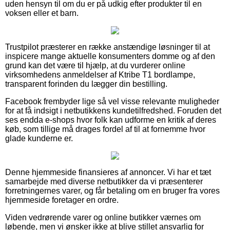
uden hensyn til om du er på udkig efter produkter til en
voksen eller et barn.
Trustpilot præsterer en række anstændige løsninger til at
inspicere mange aktuelle konsumenters domme og af den
grund kan det være til hjælp, at du vurderer online
virksomhedens anmeldelser af Ktribe T1 bordlampe,
transparent forinden du lægger din bestilling.
Facebook frembyder lige så vel visse relevante muligheder
for at få indsigt i netbutikkens kundetilfredshed. Foruden det
ses endda e-shops hvor folk kan udforme en kritik af deres
køb, som tillige må drages fordel af til at fornemme hvor
glade kunderne er.
Denne hjemmeside finansieres af annoncer. Vi har et tæt
samarbejde med diverse netbutikker da vi præsenterer
forretningernes varer, og får betaling om en bruger fra vores
hjemmeside foretager en ordre.
Viden vedrørende varer og online butikker værnes om
løbende, men vi ønsker ikke at blive stillet ansvarlig for