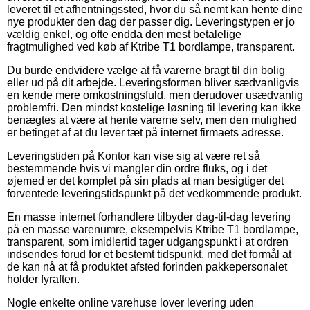
leveret til et afhentningssted, hvor du så nemt kan hente dine
nye produkter den dag der passer dig. Leveringstypen er jo
vældig enkel, og ofte endda den mest betalelige
fragtmulighed ved køb af Ktribe T1 bordlampe, transparent.
Du burde endvidere vælge at få varerne bragt til din bolig
eller ud på dit arbejde. Leveringsformen bliver sædvanligvis
en kende mere omkostningsfuld, men derudover usædvanlig
problemfri. Den mindst kostelige løsning til levering kan ikke
benægtes at være at hente varerne selv, men den mulighed
er betinget af at du lever tæt på internet firmaets adresse.
Leveringstiden på Kontor kan vise sig at være ret så
bestemmende hvis vi mangler din ordre fluks, og i det
øjemed er det komplet på sin plads at man besigtiger det
forventede leveringstidspunkt på det vedkommende produkt.
En masse internet forhandlere tilbyder dag-til-dag levering
på en masse varenumre, eksempelvis Ktribe T1 bordlampe,
transparent, som imidlertid tager udgangspunkt i at ordren
indsendes forud for et bestemt tidspunkt, med det formål at
de kan nå at få produktet afsted forinden pakkepersonalet
holder fyraften.
Nogle enkelte online varehuse lover levering uden