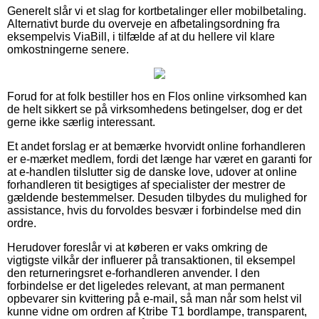
Generelt slår vi et slag for kortbetalinger eller mobilbetaling.
Alternativt burde du overveje en afbetalingsordning fra
eksempelvis ViaBill, i tilfælde af at du hellere vil klare
omkostningerne senere.
Forud for at folk bestiller hos en Flos online virksomhed kan
de helt sikkert se på virksomhedens betingelser, dog er det
gerne ikke særlig interessant.
Et andet forslag er at bemærke hvorvidt online forhandleren
er e-mærket medlem, fordi det længe har været en garanti for
at e-handlen tilslutter sig de danske love, udover at online
forhandleren tit besigtiges af specialister der mestrer de
gældende bestemmelser. Desuden tilbydes du mulighed for
assistance, hvis du forvoldes besvær i forbindelse med din
ordre.
Herudover foreslår vi at køberen er vaks omkring de
vigtigste vilkår der influerer på transaktionen, til eksempel
den returneringsret e-forhandleren anvender. I den
forbindelse er det ligeledes relevant, at man permanent
opbevarer sin kvittering på e-mail, så man når som helst vil
kunne vidne om ordren af Ktribe T1 bordlampe, transparent,