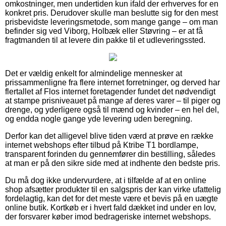
omkostninger, men undertiden kun ifald der erhverves for en
konkret pris. Derudover skulle man beslutte sig for den mest
prisbevidste leveringsmetode, som mange gange – om man
befinder sig ved Viborg, Holbæk eller Støvring – er at få
fragtmanden til at levere din pakke til et udleveringssted.
Det er vældig enkelt for almindelige mennesker at
prissammenligne fra flere internet forretninger, og derved har
flertallet af Flos internet foretagender fundet det nødvendigt
at stampe prisniveauet på mange af deres varer – til piger og
drenge, og yderligere også til mænd og kvinder – en hel del,
og endda nogle gange yde levering uden beregning.
Derfor kan det alligevel blive tiden værd at prøve en række
internet webshops efter tilbud på Ktribe T1 bordlampe,
transparent forinden du gennemfører din bestilling, således
at man er på den sikre side med at indhente den bedste pris.
Du må dog ikke undervurdere, at i tilfælde af at en online
shop afsætter produkter til en salgspris der kan virke ufattelig
fordelagtig, kan det for det meste være et bevis på en uægte
online butik. Kortkøb er i hvert fald dækket ind under en lov,
der forsvarer køber imod bedrageriske internet webshops.