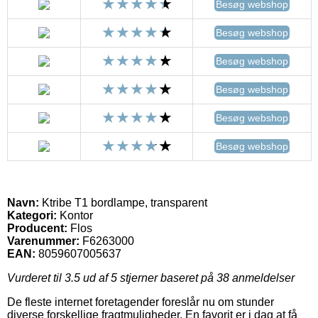
Besøg webshop
Besøg webshop
Besøg webshop
Besøg webshop
Besøg webshop
Besøg webshop
Navn:
Ktribe T1 bordlampe, transparent
Kategori:
Kontor
Producent:
Flos
Varenummer:
F6263000
EAN:
8059607005637
Vurderet til
3.5
ud af 5 stjerner baseret på
38
anmeldelser
De fleste internet foretagender foreslår nu om stunder
diverse forskellige fragtmuligheder. En favorit er i dag at få