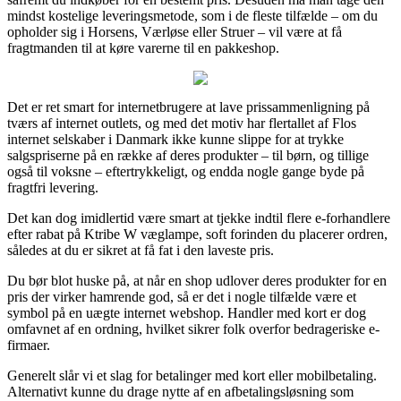
mindst kostelige leveringsmetode, som i de fleste tilfælde – om du
opholder sig i Horsens, Værløse eller Struer – vil være at få
fragtmanden til at køre varerne til en pakkeshop.
Det er ret smart for internetbrugere at lave prissammenligning på
tværs af internet outlets, og med det motiv har flertallet af Flos
internet selskaber i Danmark ikke kunne slippe for at trykke
salgspriserne på en række af deres produkter – til børn, og tillige
også til voksne – eftertrykkeligt, og endda nogle gange byde på
fragtfri levering.
Det kan dog imidlertid være smart at tjekke indtil flere e-forhandlere
efter rabat på Ktribe W væglampe, soft forinden du placerer ordren,
således at du er sikret at få fat i den laveste pris.
Du bør blot huske på, at når en shop udlover deres produkter for en
pris der virker hamrende god, så er det i nogle tilfælde være et
symbol på en uægte internet webshop. Handler med kort er dog
omfavnet af en ordning, hvilket sikrer folk overfor bedrageriske e-
firmaer.
Generelt slår vi et slag for betalinger med kort eller mobilbetaling.
Alternativt kunne du drage nytte af en afbetalingsløsning som