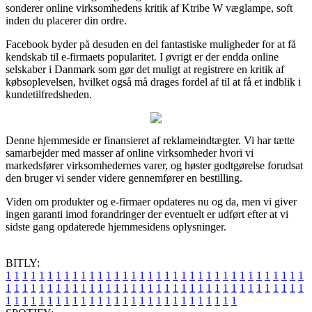
sonderer online virksomhedens kritik af Ktribe W væglampe, soft
inden du placerer din ordre.
Facebook byder på desuden en del fantastiske muligheder for at få
kendskab til e-firmaets popularitet. I øvrigt er der endda online
selskaber i Danmark som gør det muligt at registrere en kritik af
købsoplevelsen, hvilket også må drages fordel af til at få et indblik i
kundetilfredsheden.
Denne hjemmeside er finansieret af reklameindtægter. Vi har tætte
samarbejder med masser af online virksomheder hvori vi
markedsfører virksomhedernes varer, og høster godtgørelse forudsat
den bruger vi sender videre gennemfører en bestilling.
Viden om produkter og e-firmaer opdateres nu og da, men vi giver
ingen garanti imod forandringer der eventuelt er udført efter at vi
sidste gang opdaterede hjemmesidens oplysninger.
BITLY:
1
1
1
1
1
1
1
1
1
1
1
1
1
1
1
1
1
1
1
1
1
1
1
1
1
1
1
1
1
1
1
1
1
1
1
1
1
1
1
1
1
1
1
1
1
1
1
1
1
1
1
1
1
1
1
1
1
1
1
1
1
1
1
1
1
1
1
1
1
1
1
1
1
1
1
1
1
1
1
1
1
1
1
1
1
1
1
1
1
1
1
1
1
1
1
1
1
1
1
1