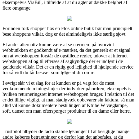
eksempelvis ViaBill, i tilfælde af at du agter at dække beløbet af
flere omgange.
Forinden folk shopper hos en Flos online butik bør man principielt
bese shoppens vilkår, dog er det almindeligvis ikke særlig sjovt.
Et andet alternativ kunne være at se nærmere på hvorvidt
webbutikken er godkendt af e-mærket, da det generelt er et signal
om at webshoppen forstår de opstillede regler, udover at internet
webshoppen af og til efterses af sagkyndige der er indført i de
gældende vilkår. Det er en rigtig god lejlighed til hjælpende service,
for så vidt du får besvær som følge af din ordre.
I øvrigt slår vi et slag for at kunden er på vagt for de mest
vedkommende retningslinjer der indvirker på ordren, eksempelvis
hvilken returneringsret internet webshoppen bruger. I relation til det
er det tillige vigtigt, at man stadigvæk opbevarer sin faktura, så man
altid vil kunne dokumentere bestillingen af Ktribe W væglampe,
soft, uanset om man efterspørger produkter til en dame eller herre.
Trustpilot tilbyder de facto stabile løsninger til at besigtige mange
andre køberes betragtninger og derfor kan det anbefales, at du