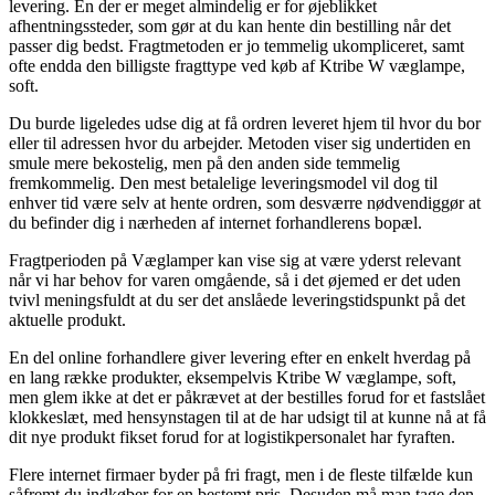
levering. En der er meget almindelig er for øjeblikket
afhentningssteder, som gør at du kan hente din bestilling når det
passer dig bedst. Fragtmetoden er jo temmelig ukompliceret, samt
ofte endda den billigste fragttype ved køb af Ktribe W væglampe,
soft.
Du burde ligeledes udse dig at få ordren leveret hjem til hvor du bor
eller til adressen hvor du arbejder. Metoden viser sig undertiden en
smule mere bekostelig, men på den anden side temmelig
fremkommelig. Den mest betalelige leveringsmodel vil dog til
enhver tid være selv at hente ordren, som desværre nødvendiggør at
du befinder dig i nærheden af internet forhandlerens bopæl.
Fragtperioden på Væglamper kan vise sig at være yderst relevant
når vi har behov for varen omgående, så i det øjemed er det uden
tvivl meningsfuldt at du ser det anslåede leveringstidspunkt på det
aktuelle produkt.
En del online forhandlere giver levering efter en enkelt hverdag på
en lang række produkter, eksempelvis Ktribe W væglampe, soft,
men glem ikke at det er påkrævet at der bestilles forud for et fastslået
klokkeslæt, med hensynstagen til at de har udsigt til at kunne nå at få
dit nye produkt fikset forud for at logistikpersonalet har fyraften.
Flere internet firmaer byder på fri fragt, men i de fleste tilfælde kun
såfremt du indkøber for en bestemt pris. Desuden må man tage den