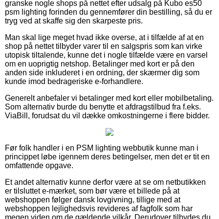
granske nogle shops på nettet efter udsalg på Kubo es50
psm lighting forinden du gennemfører din bestilling, så du er
tryg ved at skaffe sig den skarpeste pris.
Man skal lige meget hvad ikke overse, at i tilfælde af at en
shop på nettet tilbyder varer til en salgspris som kan virke
utopisk tiltalende, kunne det i nogle tilfælde være en varsel
om en uoprigtig netshop. Betalinger med kort er på den
anden side inkluderet i en ordning, der skærmer dig som
kunde imod bedrageriske e-forhandlere.
Generelt anbefaler vi betalinger med kort eller mobilbetaling.
Som alternativ burde du benytte et afdragstilbud fra f.eks.
ViaBill, forudsat du vil dække omkostningerne i flere bidder.
Før folk handler i en PSM lighting webbutik kunne man i
princippet løbe igennem deres betingelser, men det er tit en
omfattende opgave.
Et andet alternativ kunne derfor være at se om netbutikken
er tilsluttet e-mærket, som bør være et billede på at
webshoppen følger dansk lovgivning, tillige med at
webshoppen lejlighedsvis revideres af fagfolk som har
megen viden om de gældende vilkår. Derudover tilbydes du