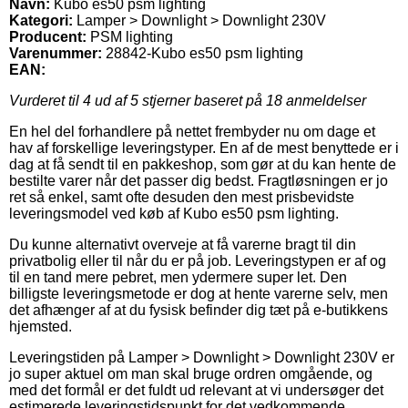
Navn:
Kubo es50 psm lighting
Kategori:
Lamper > Downlight > Downlight 230V
Producent:
PSM lighting
Varenummer:
28842-Kubo es50 psm lighting
EAN:
Vurderet til
4
ud af 5 stjerner baseret på
18
anmeldelser
En hel del forhandlere på nettet frembyder nu om dage et
hav af forskellige leveringstyper. En af de mest benyttede er i
dag at få sendt til en pakkeshop, som gør at du kan hente de
bestilte varer når det passer dig bedst. Fragtløsningen er jo
ret så enkel, samt ofte desuden den mest prisbevidste
leveringsmodel ved køb af Kubo es50 psm lighting.
Du kunne alternativt overveje at få varerne bragt til din
privatbolig eller til når du er på job. Leveringstypen er af og
til en tand mere pebret, men ydermere super let. Den
billigste leveringsmetode er dog at hente varerne selv, men
det afhænger af at du fysisk befinder dig tæt på e-butikkens
hjemsted.
Leveringstiden på Lamper > Downlight > Downlight 230V er
jo super aktuel om man skal bruge ordren omgående, og
med det formål er det fuldt ud relevant at vi undersøger det
estimerede leveringstidspunkt for det vedkommende