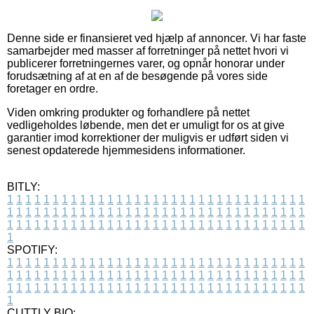
Denne side er finansieret ved hjælp af annoncer. Vi har faste
samarbejder med masser af forretninger på nettet hvori vi
publicerer forretningernes varer, og opnår honorar under
forudsætning af at en af de besøgende på vores side
foretager en ordre.
Viden omkring produkter og forhandlere på nettet
vedligeholdes løbende, men det er umuligt for os at give
garantier imod korrektioner der muligvis er udført siden vi
senest opdaterede hjemmesidens informationer.
BITLY:
1
1
1
1
1
1
1
1
1
1
1
1
1
1
1
1
1
1
1
1
1
1
1
1
1
1
1
1
1
1
1
1
1
1
1
1
1
1
1
1
1
1
1
1
1
1
1
1
1
1
1
1
1
1
1
1
1
1
1
1
1
1
1
1
1
1
1
1
1
1
1
1
1
1
1
1
1
1
1
1
1
1
1
1
1
1
1
1
1
1
1
1
1
1
1
1
1
1
1
1
SPOTIFY:
1
1
1
1
1
1
1
1
1
1
1
1
1
1
1
1
1
1
1
1
1
1
1
1
1
1
1
1
1
1
1
1
1
1
1
1
1
1
1
1
1
1
1
1
1
1
1
1
1
1
1
1
1
1
1
1
1
1
1
1
1
1
1
1
1
1
1
1
1
1
1
1
1
1
1
1
1
1
1
1
1
1
1
1
1
1
1
1
1
1
1
1
1
1
1
1
1
1
1
1
CUTTLY BIO: