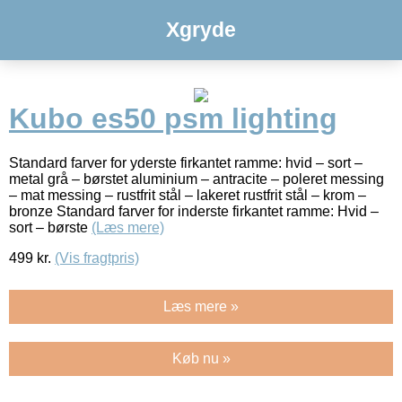
Xgryde
Kubo es50 psm lighting
Standard farver for yderste firkantet ramme: hvid – sort –
metal grå – børstet aluminium – antracite – poleret messing
– mat messing – rustfrit stål – lakeret rustfrit stål – krom –
bronze Standard farver for inderste firkantet ramme: Hvid –
sort – børste
(Læs mere)
499
kr.
(Vis fragtpris)
Læs mere »
Køb nu »