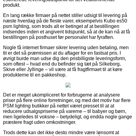
produkt.
En lang række firmaer på nettet stiller udsigt til levering på
næste hverdag på de fleste varer, eksempelvis Kubo es50
psm lighting, som trods alt er betinget af at bestillingen
indsendes inden et angivent tidspunkt, så at de kan nå at få
bestillingen på posthuset før personalet har fyraften.
Nogle få internet firmaer sikrer levering uden betaling, men
tit er det så præmissen at du aftager for en fastsat pris. I
øvrigt burde man udse dig den prisbilligste leveringsform,
som oftest – hvad end du befinder sig tæt på Silkeborg,
Skive eller Jyllinge – vil være at få fragtfirmaet til at køre
produkterne til en pakkeshop.
Det er meget ukompliceret for forbrugerne at analysere
priser på flere online forretninger, og med det motiv har flere
PSM lighting butikker på nettet været presset til at at
reducere udsalgspriserne på varerne – til babyer og børn,
men ligeledes til voksne – betydeligt, og endda nogle gange
præstere fragt uden omkostninger.
Trods dette kan det ikke desto mindre være lønsomt at