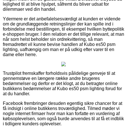
lejlighed til at blive hjulpet, såfremt du bliver udsat for
dilemmaer ved din handel.
Ydermere er det anbefalelsesværdigt at kunden er vidende
om de grundlæggende retningslinjer der kan spille ind i
forbindelse med bestillingen, til eksempel hvilken byttepolitik
e-shoppen bruger. I den relation er det tillige relevant, at man
når som helst beholder sin ordrekvittering, så man
fremadrettet vil kunne bevise handlen af Kubo es50 psm
lighting, uafhængig om man er på udkig efter varer til en
dame eller herre.
Trustpilot fremskaffer forholdsvis pålidelige genveje til at
gennemstøve en længere række andre brugeres
bedømmelser og derfor er det klogt, at du betragter online
butikkens bedømmelser af Kubo es50 psm lighting forud for
at du handler.
Facebook frembringer desuden egentlig sikre chancer for at
få indsigt i online butikkens troværdighed. Tilmed møder vi
nogle internet firmaer hvor man kan forfatte en vurdering af
købsoplevelsen, som også burde anvendes til at få et indblik
i tidligere kunders oplevelser.