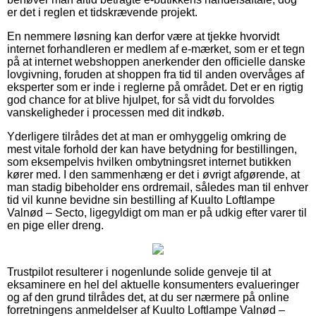
er det i reglen et tidskrævende projekt.
En nemmere løsning kan derfor være at tjekke hvorvidt
internet forhandleren er medlem af e-mærket, som er et tegn
på at internet webshoppen anerkender den officielle danske
lovgivning, foruden at shoppen fra tid til anden overvåges af
eksperter som er inde i reglerne på området. Det er en rigtig
god chance for at blive hjulpet, for så vidt du forvoldes
vanskeligheder i processen med dit indkøb.
Yderligere tilrådes det at man er omhyggelig omkring de
mest vitale forhold der kan have betydning for bestillingen,
som eksempelvis hvilken ombytningsret internet butikken
kører med. I den sammenhæng er det i øvrigt afgørende, at
man stadig bibeholder ens ordremail, således man til enhver
tid vil kunne bevidne sin bestilling af Kuulto Loftlampe
Valnød – Secto, ligegyldigt om man er på udkig efter varer til
en pige eller dreng.
Trustpilot resulterer i nogenlunde solide genveje til at
eksaminere en hel del aktuelle konsumenters evalueringer
og af den grund tilrådes det, at du ser nærmere på online
forretningens anmeldelser af Kuulto Loftlampe Valnød –