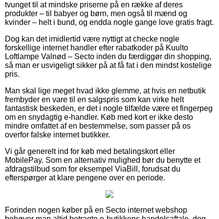
tvunget til at mindske priserne på en række af deres
produkter – til babyer og børn, men også til mænd og
kvinder – helt i bund, og endda nogle gange love gratis fragt.
Dog kan det imidlertid være nyttigt at checke nogle
forskellige internet handler efter rabatkoder på Kuulto
Loftlampe Valnød – Secto inden du færdiggør din shopping,
så man er usvigeligt sikker på at få fat i den mindst kostelige
pris.
Man skal lige meget hvad ikke glemme, at hvis en netbutik
frembyder en vare til en salgspris som kan virke helt
fantastisk beskeden, er det i nogle tilfælde være et fingerpeg
om en snydagtig e-handler. Køb med kort er ikke desto
mindre omfattet af en bestemmelse, som passer på os
overfor falske internet butikker.
Vi går generelt ind for køb med betalingskort eller
MobilePay. Som en alternativ mulighed bør du benytte et
afdragstilbud som for eksempel ViaBill, forudsat du
efterspørger at klare pengene over en periode.
Forinden nogen køber på en Secto internet webshop
behøver man altid betragte e-butikkens handelsaftale, dog