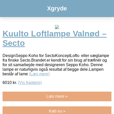
Xgryde
Kuulto Loftlampe Valnød –
Secto
DesignSeppo Koho for SectoKonceptLofts- eller væglampe
fra finske Secto.Brandet er kendt for sin brug af træfinér og
for sit samarbejde med designeren Seppo Koho. Denne
lampe er naturligvis også resultat af begge dele.Lampen
består af lame
(Læs mere)
6010
kr.
(Vis fragtpris)
Læs mere »
Køb nu »