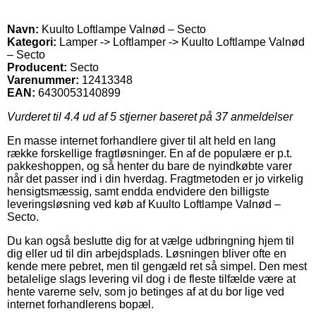
Navn:
Kuulto Loftlampe Valnød – Secto
Kategori:
Lamper -> Loftlamper -> Kuulto Loftlampe Valnød
– Secto
Producent:
Secto
Varenummer:
12413348
EAN:
6430053140899
Vurderet til
4.4
ud af 5 stjerner baseret på
37
anmeldelser
En masse internet forhandlere giver til alt held en lang
række forskellige fragtløsninger. En af de populære er p.t.
pakkeshoppen, og så henter du bare de nyindkøbte varer
når det passer ind i din hverdag. Fragtmetoden er jo virkelig
hensigtsmæssig, samt endda endvidere den billigste
leveringsløsning ved køb af Kuulto Loftlampe Valnød –
Secto.
Du kan også beslutte dig for at vælge udbringning hjem til
dig eller ud til din arbejdsplads. Løsningen bliver ofte en
kende mere pebret, men til gengæld ret så simpel. Den mest
betalelige slags levering vil dog i de fleste tilfælde være at
hente varerne selv, som jo betinges af at du bor lige ved
internet forhandlerens bopæl.