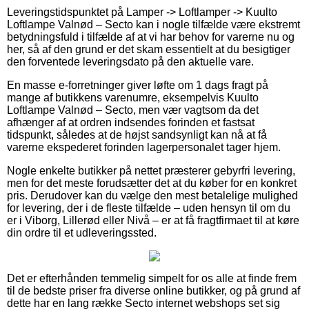
Leveringstidspunktet på Lamper -> Loftlamper -> Kuulto
Loftlampe Valnød – Secto kan i nogle tilfælde være ekstremt
betydningsfuld i tilfælde af at vi har behov for varerne nu og
her, så af den grund er det skam essentielt at du besigtiger
den forventede leveringsdato på den aktuelle vare.
En masse e-forretninger giver løfte om 1 dags fragt på
mange af butikkens varenumre, eksempelvis Kuulto
Loftlampe Valnød – Secto, men vær vagtsom da det
afhænger af at ordren indsendes forinden et fastsat
tidspunkt, således at de højst sandsynligt kan nå at få
varerne ekspederet forinden lagerpersonalet tager hjem.
Nogle enkelte butikker på nettet præsterer gebyrfri levering,
men for det meste forudsætter det at du køber for en konkret
pris. Derudover kan du vælge den mest betalelige mulighed
for levering, der i de fleste tilfælde – uden hensyn til om du
er i Viborg, Lillerød eller Nivå – er at få fragtfirmaet til at køre
din ordre til et udleveringssted.
Det er efterhånden temmelig simpelt for os alle at finde frem
til de bedste priser fra diverse online butikker, og på grund af
dette har en lang række Secto internet webshops set sig