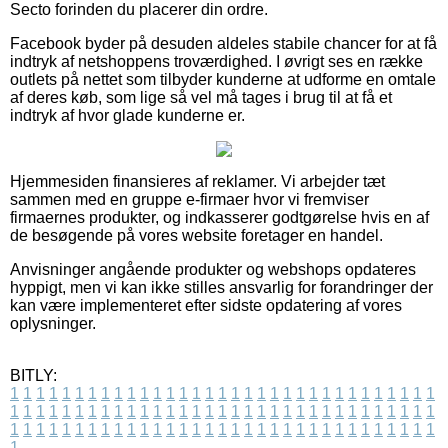
Secto forinden du placerer din ordre.
Facebook byder på desuden aldeles stabile chancer for at få
indtryk af netshoppens troværdighed. I øvrigt ses en række
outlets på nettet som tilbyder kunderne at udforme en omtale
af deres køb, som lige så vel må tages i brug til at få et
indtryk af hvor glade kunderne er.
Hjemmesiden finansieres af reklamer. Vi arbejder tæt
sammen med en gruppe e-firmaer hvor vi fremviser
firmaernes produkter, og indkasserer godtgørelse hvis en af
de besøgende på vores website foretager en handel.
Anvisninger angående produkter og webshops opdateres
hyppigt, men vi kan ikke stilles ansvarlig for forandringer der
kan være implementeret efter sidste opdatering af vores
oplysninger.
BITLY:
1
1
1
1
1
1
1
1
1
1
1
1
1
1
1
1
1
1
1
1
1
1
1
1
1
1
1
1
1
1
1
1
1
1
1
1
1
1
1
1
1
1
1
1
1
1
1
1
1
1
1
1
1
1
1
1
1
1
1
1
1
1
1
1
1
1
1
1
1
1
1
1
1
1
1
1
1
1
1
1
1
1
1
1
1
1
1
1
1
1
1
1
1
1
1
1
1
1
1
1