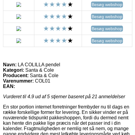
Besøg webshop
Besøg webshop
Besøg webshop
Besøg webshop
Navn:
LA COLILLA pendel
Kategori:
Santa & Cole
Producent:
Santa & Cole
Varenummer:
COL01
EAN:
Vurderet til
4.9
ud af 5 stjerner baseret på
21
anmeldelser
En stor portion internet forretninger frembyder nu til dags en
række forskellige former for levering. En sikker vinder er på
nuværende tidspunkt pakkeshoppen, fordi du dermed nemt
kan hente din pakke lige præcis når det passer ind i din
kalender. Fragtmuligheden er nemlig ret så nem, og mange
gange endvidere den mest letkøbte leveringsmåde ved køb