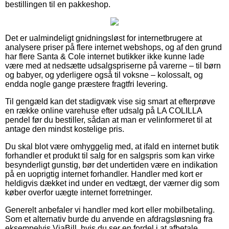
bestillingen til en pakkeshop.
Det er ualmindeligt gnidningsløst for internetbrugere at
analysere priser på flere internet webshops, og af den grund
har flere Santa & Cole internet butikker ikke kunne lade
være med at nedsætte udsalgspriserne på varerne – til børn
og babyer, og yderligere også til voksne – kolossalt, og
endda nogle gange præstere fragtfri levering.
Til gengæld kan det stadigvæk vise sig smart at efterprøve
en række online varehuse efter udsalg på LA COLILLA
pendel før du bestiller, sådan at man er velinformeret til at
antage den mindst kostelige pris.
Du skal blot være omhyggelig med, at ifald en internet butik
forhandler et produkt til salg for en salgspris som kan virke
besynderligt gunstig, bør det undertiden være en indikation
på en uoprigtig internet forhandler. Handler med kort er
heldigvis dækket ind under en vedtægt, der værner dig som
køber overfor uægte internet forretninger.
Generelt anbefaler vi handler med kort eller mobilbetaling.
Som et alternativ burde du anvende en afdragsløsning fra
eksempelvis ViaBill, hvis du ser en fordel i at afbetale