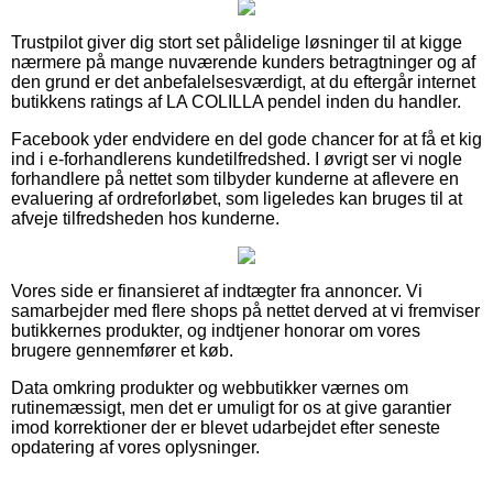
Trustpilot giver dig stort set pålidelige løsninger til at kigge
nærmere på mange nuværende kunders betragtninger og af
den grund er det anbefalelsesværdigt, at du eftergår internet
butikkens ratings af LA COLILLA pendel inden du handler.
Facebook yder endvidere en del gode chancer for at få et kig
ind i e-forhandlerens kundetilfredshed. I øvrigt ser vi nogle
forhandlere på nettet som tilbyder kunderne at aflevere en
evaluering af ordreforløbet, som ligeledes kan bruges til at
afveje tilfredsheden hos kunderne.
Vores side er finansieret af indtægter fra annoncer. Vi
samarbejder med flere shops på nettet derved at vi fremviser
butikkernes produkter, og indtjener honorar om vores
brugere gennemfører et køb.
Data omkring produkter og webbutikker værnes om
rutinemæssigt, men det er umuligt for os at give garantier
imod korrektioner der er blevet udarbejdet efter seneste
opdatering af vores oplysninger.