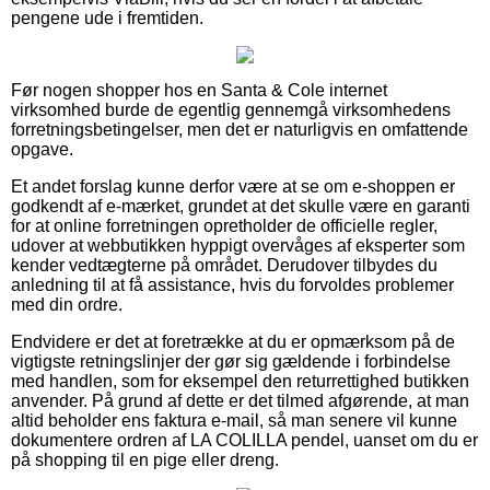
pengene ude i fremtiden.
Før nogen shopper hos en Santa & Cole internet
virksomhed burde de egentlig gennemgå virksomhedens
forretningsbetingelser, men det er naturligvis en omfattende
opgave.
Et andet forslag kunne derfor være at se om e-shoppen er
godkendt af e-mærket, grundet at det skulle være en garanti
for at online forretningen opretholder de officielle regler,
udover at webbutikken hyppigt overvåges af eksperter som
kender vedtægterne på området. Derudover tilbydes du
anledning til at få assistance, hvis du forvoldes problemer
med din ordre.
Endvidere er det at foretrække at du er opmærksom på de
vigtigste retningslinjer der gør sig gældende i forbindelse
med handlen, som for eksempel den returrettighed butikken
anvender. På grund af dette er det tilmed afgørende, at man
altid beholder ens faktura e-mail, så man senere vil kunne
dokumentere ordren af LA COLILLA pendel, uanset om du er
på shopping til en pige eller dreng.