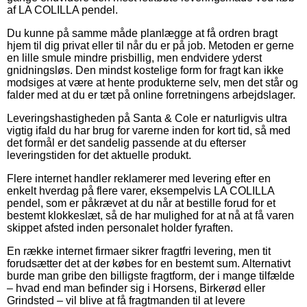
af LA COLILLA pendel.
Du kunne på samme måde planlægge at få ordren bragt
hjem til dig privat eller til når du er på job. Metoden er gerne
en lille smule mindre prisbillig, men endvidere yderst
gnidningsløs. Den mindst kostelige form for fragt kan ikke
modsiges at være at hente produkterne selv, men det står og
falder med at du er tæt på online forretningens arbejdslager.
Leveringshastigheden på Santa & Cole er naturligvis ultra
vigtig ifald du har brug for varerne inden for kort tid, så med
det formål er det sandelig passende at du efterser
leveringstiden for det aktuelle produkt.
Flere internet handler reklamerer med levering efter en
enkelt hverdag på flere varer, eksempelvis LA COLILLA
pendel, som er påkrævet at du når at bestille forud for et
bestemt klokkeslæt, så de har mulighed for at nå at få varen
skippet afsted inden personalet holder fyraften.
En række internet firmaer sikrer fragtfri levering, men tit
forudsætter det at der købes for en bestemt sum. Alternativt
burde man gribe den billigste fragtform, der i mange tilfælde
– hvad end man befinder sig i Horsens, Birkerød eller
Grindsted – vil blive at få fragtmanden til at levere