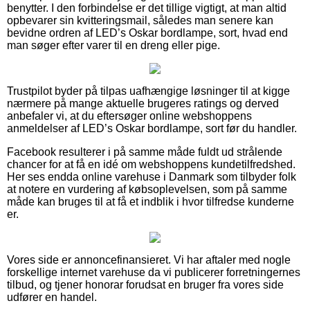
benytter. I den forbindelse er det tillige vigtigt, at man altid
opbevarer sin kvitteringsmail, således man senere kan
bevidne ordren af LED’s Oskar bordlampe, sort, hvad end
man søger efter varer til en dreng eller pige.
Trustpilot byder på tilpas uafhængige løsninger til at kigge
nærmere på mange aktuelle brugeres ratings og derved
anbefaler vi, at du eftersøger online webshoppens
anmeldelser af LED’s Oskar bordlampe, sort før du handler.
Facebook resulterer i på samme måde fuldt ud strålende
chancer for at få en idé om webshoppens kundetilfredshed.
Her ses endda online varehuse i Danmark som tilbyder folk
at notere en vurdering af købsoplevelsen, som på samme
måde kan bruges til at få et indblik i hvor tilfredse kunderne
er.
Vores side er annoncefinansieret. Vi har aftaler med nogle
forskellige internet varehuse da vi publicerer forretningernes
tilbud, og tjener honorar forudsat en bruger fra vores side
udfører en handel.