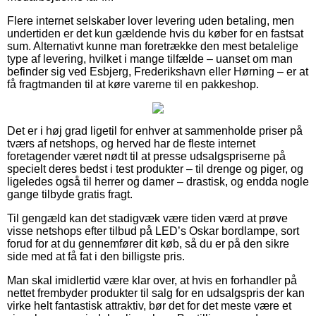
Flere internet selskaber lover levering uden betaling, men
undertiden er det kun gældende hvis du køber for en fastsat
sum. Alternativt kunne man foretrække den mest betalelige
type af levering, hvilket i mange tilfælde – uanset om man
befinder sig ved Esbjerg, Frederikshavn eller Hørning – er at
få fragtmanden til at køre varerne til en pakkeshop.
Det er i høj grad ligetil for enhver at sammenholde priser på
tværs af netshops, og herved har de fleste internet
foretagender været nødt til at presse udsalgspriserne på
specielt deres bedst i test produkter – til drenge og piger, og
ligeledes også til herrer og damer – drastisk, og endda nogle
gange tilbyde gratis fragt.
Til gengæld kan det stadigvæk være tiden værd at prøve
visse netshops efter tilbud på LED’s Oskar bordlampe, sort
forud for at du gennemfører dit køb, så du er på den sikre
side med at få fat i den billigste pris.
Man skal imidlertid være klar over, at hvis en forhandler på
nettet frembyder produkter til salg for en udsalgspris der kan
virke helt fantastisk attraktiv, bør det for det meste være et