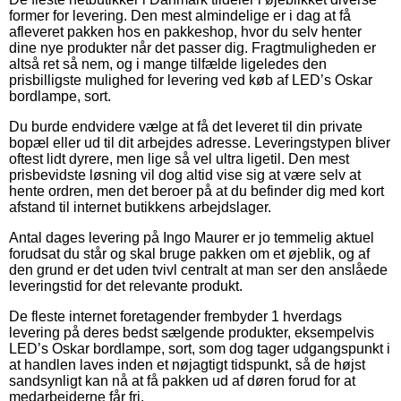
former for levering. Den mest almindelige er i dag at få
afleveret pakken hos en pakkeshop, hvor du selv henter
dine nye produkter når det passer dig. Fragtmuligheden er
altså ret så nem, og i mange tilfælde ligeledes den
prisbilligste mulighed for levering ved køb af LED’s Oskar
bordlampe, sort.
Du burde endvidere vælge at få det leveret til din private
bopæl eller ud til dit arbejdes adresse. Leveringstypen bliver
oftest lidt dyrere, men lige så vel ultra ligetil. Den mest
prisbevidste løsning vil dog altid vise sig at være selv at
hente ordren, men det beroer på at du befinder dig med kort
afstand til internet butikkens arbejdslager.
Antal dages levering på Ingo Maurer er jo temmelig aktuel
forudsat du står og skal bruge pakken om et øjeblik, og af
den grund er det uden tvivl centralt at man ser den anslåede
leveringstid for det relevante produkt.
De fleste internet foretagender frembyder 1 hverdags
levering på deres bedst sælgende produkter, eksempelvis
LED’s Oskar bordlampe, sort, som dog tager udgangspunkt i
at handlen laves inden et nøjagtigt tidspunkt, så de højst
sandsynligt kan nå at få pakken ud af døren forud for at
medarbejderne får fri.