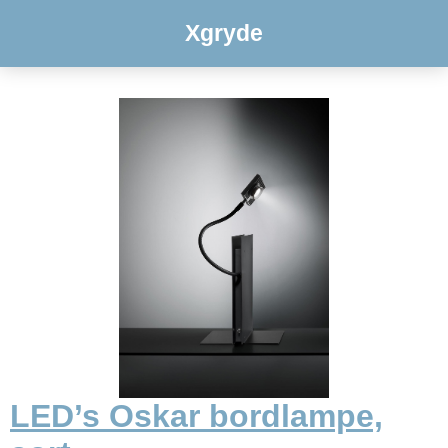
Xgryde
LED’s Oskar bordlampe,