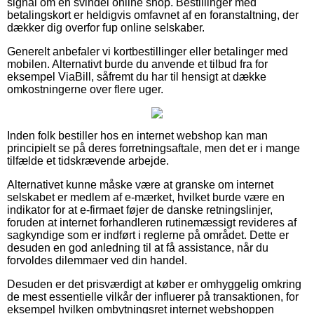
signal om en svindel online shop. Bestillinger med
betalingskort er heldigvis omfavnet af en foranstaltning, der
dækker dig overfor fup online selskaber.
Generelt anbefaler vi kortbestillinger eller betalinger med
mobilen. Alternativt burde du anvende et tilbud fra for
eksempel ViaBill, såfremt du har til hensigt at dække
omkostningerne over flere uger.
Inden folk bestiller hos en internet webshop kan man
principielt se på deres forretningsaftale, men det er i mange
tilfælde et tidskrævende arbejde.
Alternativet kunne måske være at granske om internet
selskabet er medlem af e-mærket, hvilket burde være en
indikator for at e-firmaet føjer de danske retningslinjer,
foruden at internet forhandleren rutinemæssigt revideres af
sagkyndige som er indført i reglerne på området. Dette er
desuden en god anledning til at få assistance, når du
forvoldes dilemmaer ved din handel.
Desuden er det prisværdigt at køber er omhyggelig omkring
de mest essentielle vilkår der influerer på transaktionen, for
eksempel hvilken ombytningsret internet webshoppen