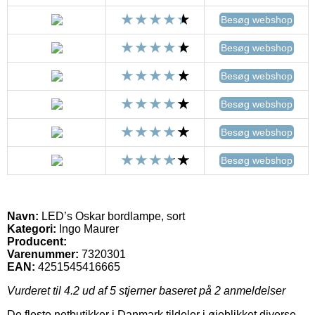
Besøg webshop
Besøg webshop
Besøg webshop
Besøg webshop
Besøg webshop
Besøg webshop
Navn:
LED’s Oskar bordlampe, sort
Kategori:
Ingo Maurer
Producent:
Varenummer:
7320301
EAN:
4251545416665
Vurderet til
4.2
ud af 5 stjerner baseret på
2
anmeldelser
De fleste netbutikker i Danmark tildeler i øjeblikket diverse