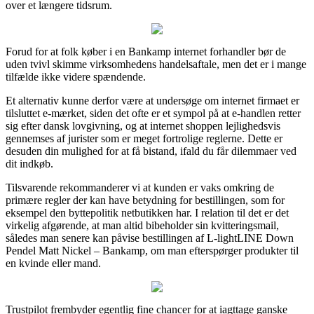
over et længere tidsrum.
Forud for at folk køber i en Bankamp internet forhandler bør de
uden tvivl skimme virksomhedens handelsaftale, men det er i mange
tilfælde ikke videre spændende.
Et alternativ kunne derfor være at undersøge om internet firmaet er
tilsluttet e-mærket, siden det ofte er et sympol på at e-handlen retter
sig efter dansk lovgivning, og at internet shoppen lejlighedsvis
gennemses af jurister som er meget fortrolige reglerne. Dette er
desuden din mulighed for at få bistand, ifald du får dilemmaer ved
dit indkøb.
Tilsvarende rekommanderer vi at kunden er vaks omkring de
primære regler der kan have betydning for bestillingen, som for
eksempel den byttepolitik netbutikken har. I relation til det er det
virkelig afgørende, at man altid bibeholder sin kvitteringsmail,
således man senere kan påvise bestillingen af L-lightLINE Down
Pendel Matt Nickel – Bankamp, om man efterspørger produkter til
en kvinde eller mand.
Trustpilot frembyder egentlig fine chancer for at iagttage ganske