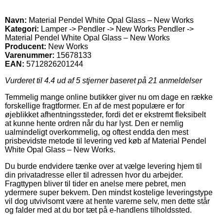
Navn:
Material Pendel White Opal Glass – New Works
Kategori:
Lamper -> Pendler -> New Works Pendler ->
Material Pendel White Opal Glass – New Works
Producent:
New Works
Varenummer:
15678133
EAN:
5712826201244
Vurderet til
4.4
ud af 5 stjerner baseret på
21
anmeldelser
Temmelig mange online butikker giver nu om dage en række
forskellige fragtformer. En af de mest populære er for
øjeblikket afhentningssteder, fordi det er ekstremt fleksibelt
at kunne hente ordren når du har lyst. Den er nemlig
ualmindeligt overkommelig, og oftest endda den mest
prisbevidste metode til levering ved køb af Material Pendel
White Opal Glass – New Works.
Du burde endvidere tænke over at vælge levering hjem til
din privatadresse eller til adressen hvor du arbejder.
Fragttypen bliver til tider en anelse mere pebret, men
ydermere super bekvem. Den mindst kostelige leveringstype
vil dog utvivlsomt være at hente varerne selv, men dette står
og falder med at du bor tæt på e-handlens tilholdssted.