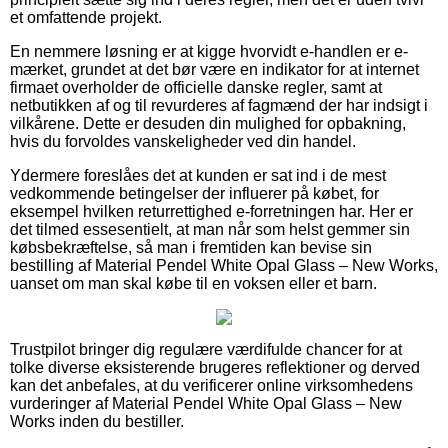
et omfattende projekt.
En nemmere løsning er at kigge hvorvidt e-handlen er e-
mærket, grundet at det bør være en indikator for at internet
firmaet overholder de officielle danske regler, samt at
netbutikken af og til revurderes af fagmænd der har indsigt i
vilkårene. Dette er desuden din mulighed for opbakning,
hvis du forvoldes vanskeligheder ved din handel.
Ydermere foreslåes det at kunden er sat ind i de mest
vedkommende betingelser der influerer på købet, for
eksempel hvilken returrettighed e-forretningen har. Her er
det tilmed essesentielt, at man når som helst gemmer sin
købsbekræftelse, så man i fremtiden kan bevise sin
bestilling af Material Pendel White Opal Glass – New Works,
uanset om man skal købe til en voksen eller et barn.
Trustpilot bringer dig regulære værdifulde chancer for at
tolke diverse eksisterende brugeres reflektioner og derved
kan det anbefales, at du verificerer online virksomhedens
vurderinger af Material Pendel White Opal Glass – New
Works inden du bestiller.