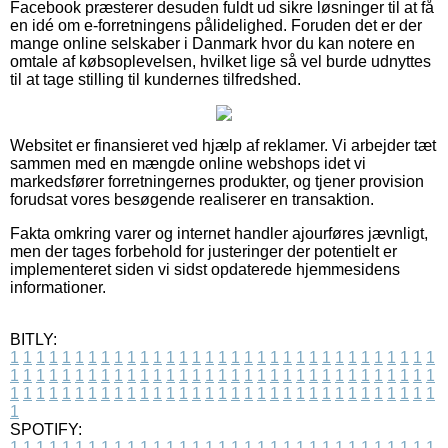
Facebook præsterer desuden fuldt ud sikre løsninger til at få
en idé om e-forretningens pålidelighed. Foruden det er der
mange online selskaber i Danmark hvor du kan notere en
omtale af købsoplevelsen, hvilket lige så vel burde udnyttes
til at tage stilling til kundernes tilfredshed.
Websitet er finansieret ved hjælp af reklamer. Vi arbejder tæt
sammen med en mængde online webshops idet vi
markedsfører forretningernes produkter, og tjener provision
forudsat vores besøgende realiserer en transaktion.
Fakta omkring varer og internet handler ajourføres jævnligt,
men der tages forbehold for justeringer der potentielt er
implementeret siden vi sidst opdaterede hjemmesidens
informationer.
BITLY:
1
1
1
1
1
1
1
1
1
1
1
1
1
1
1
1
1
1
1
1
1
1
1
1
1
1
1
1
1
1
1
1
1
1
1
1
1
1
1
1
1
1
1
1
1
1
1
1
1
1
1
1
1
1
1
1
1
1
1
1
1
1
1
1
1
1
1
1
1
1
1
1
1
1
1
1
1
1
1
1
1
1
1
1
1
1
1
1
1
1
1
1
1
1
1
1
1
1
1
1
SPOTIFY:
1
1
1
1
1
1
1
1
1
1
1
1
1
1
1
1
1
1
1
1
1
1
1
1
1
1
1
1
1
1
1
1
1