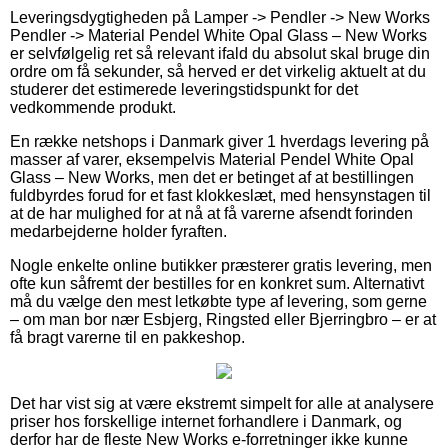
Leveringsdygtigheden på Lamper -> Pendler -> New Works
Pendler -> Material Pendel White Opal Glass – New Works
er selvfølgelig ret så relevant ifald du absolut skal bruge din
ordre om få sekunder, så herved er det virkelig aktuelt at du
studerer det estimerede leveringstidspunkt for det
vedkommende produkt.
En række netshops i Danmark giver 1 hverdags levering på
masser af varer, eksempelvis Material Pendel White Opal
Glass – New Works, men det er betinget af at bestillingen
fuldbyrdes forud for et fast klokkeslæt, med hensynstagen til
at de har mulighed for at nå at få varerne afsendt forinden
medarbejderne holder fyraften.
Nogle enkelte online butikker præsterer gratis levering, men
ofte kun såfremt der bestilles for en konkret sum. Alternativt
må du vælge den mest letkøbte type af levering, som gerne
– om man bor nær Esbjerg, Ringsted eller Bjerringbro – er at
få bragt varerne til en pakkeshop.
Det har vist sig at være ekstremt simpelt for alle at analysere
priser hos forskellige internet forhandlere i Danmark, og
derfor har de fleste New Works e-forretninger ikke kunne