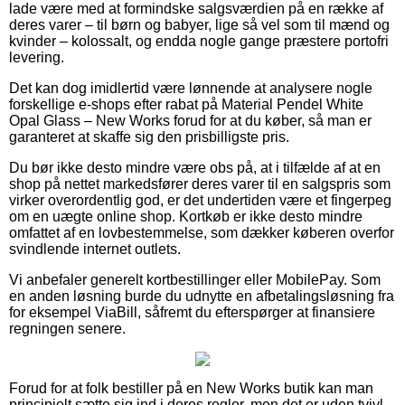
lade være med at formindske salgsværdien på en række af
deres varer – til børn og babyer, lige så vel som til mænd og
kvinder – kolossalt, og endda nogle gange præstere portofri
levering.
Det kan dog imidlertid være lønnende at analysere nogle
forskellige e-shops efter rabat på Material Pendel White
Opal Glass – New Works forud for at du køber, så man er
garanteret at skaffe sig den prisbilligste pris.
Du bør ikke desto mindre være obs på, at i tilfælde af at en
shop på nettet markedsfører deres varer til en salgspris som
virker overordentlig god, er det undertiden være et fingerpeg
om en uægte online shop. Kortkøb er ikke desto mindre
omfattet af en lovbestemmelse, som dækker køberen overfor
svindlende internet outlets.
Vi anbefaler generelt kortbestillinger eller MobilePay. Som
en anden løsning burde du udnytte en afbetalingsløsning fra
for eksempel ViaBill, såfremt du efterspørger at finansiere
regningen senere.
Forud for at folk bestiller på en New Works butik kan man
principielt sætte sig ind i deres regler, men det er uden tvivl