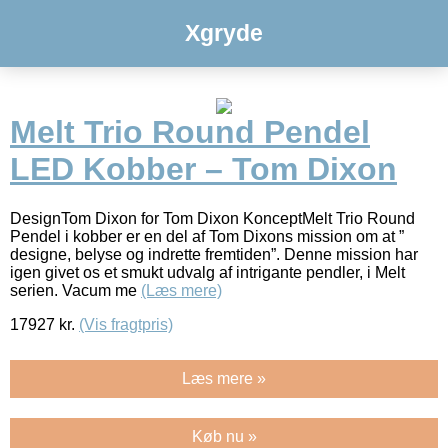
Xgryde
Melt Trio Round Pendel
LED Kobber – Tom Dixon
DesignTom Dixon for Tom Dixon KonceptMelt Trio Round
Pendel i kobber er en del af Tom Dixons mission om at ”
designe, belyse og indrette fremtiden”. Denne mission har
igen givet os et smukt udvalg af intrigante pendler, i Melt
serien. Vacum me
(Læs mere)
17927
kr.
(Vis fragtpris)
Læs mere »
Køb nu »