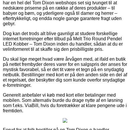
har en hel del Tom Dixon webshops set sig tvunget til at
nedskære priserne på en række af deres produkter – til
babyer og børn, og yderligere også til damer og herrer –
eftertrykkeligt, og endda nogle gange garantere fragt uden
gebyr.
Dog kan det trods alt blive gavnligt at studere forskellige
internet forretninger efter tilbud på Melt Trio Round Pendel
LED Kobber – Tom Dixon inden du handler, sådan at du er
velinformeret til at skaffe sig den prisbilligste pris.
Du skal lige meget hvad være årvågen med, at ifald en butik
på nettet frembyder deres varer for en salgspris der anses for
mystisk favorabel, så er det tit være et tegn på en snydagtig
netbutik. Bestillinger med kort er på den anden side en del af
et regelsæt, der beskytter dig som kunde overfor snydagtige
e-forretninger.
Generelt anbefaler vi køb med kort eller betalinger med
mobilen. Som alternativ burde du drage nytte af en løsning
som f.eks. ViaBill, hvis du foretrækker at klare pengene ude i
fremtiden.
Forud for at folk bestiller på en Tom Dixon e-handler