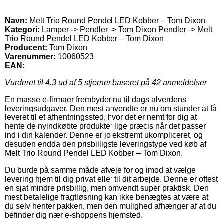
Navn:
Melt Trio Round Pendel LED Kobber – Tom Dixon
Kategori:
Lamper -> Pendler -> Tom Dixon Pendler -> Melt
Trio Round Pendel LED Kobber – Tom Dixon
Producent:
Tom Dixon
Varenummer:
10060523
EAN:
Vurderet til
4.3
ud af 5 stjerner baseret på
42
anmeldelser
En masse e-firmaer frembyder nu til dags alverdens
leveringsudgaver. Den mest anvendte er nu om stunder at få
leveret til et afhentningssted, hvor det er nemt for dig at
hente de nyindkøbte produkter lige præcis når det passer
ind i din kalender. Denne er jo ekstremt ukompliceret, og
desuden endda den prisbilligste leveringstype ved køb af
Melt Trio Round Pendel LED Kobber – Tom Dixon.
Du burde på samme måde afveje for og imod at vælge
levering hjem til dig privat eller til dit arbejde. Denne er oftest
en sjat mindre prisbillig, men omvendt super praktisk. Den
mest betalelige fragtløsning kan ikke benægtes at være at
du selv henter pakken, men den mulighed afhænger af at du
befinder dig nær e-shoppens hjemsted.