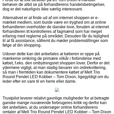
behøver de altid se på forhandlerens handelsbetingelser,
dog er det naturligvis ikke særlig interessant.
Alternativet er at finde ud af om internet shoppen er e-
mærket medlem, som burde være en tryghed om at online
forhandleren overholder de danske love, foruden at internet
forhandleren tit kontrolleres af fagmænd som har meget
erfaring med reglerne på området. Desuden får du lejlighed
til at få assistance, såfremt du møder problemstillinger som
følge af din shopping.
Udover dette kan det anbefales at køberen er oppe på
mærkerne omkring de primære vilkår i forbindelse med
købet, f.eks. den ombytningsret shoppen lover. Derfor er det
ydermere vigtigt, at man stadig bevarer sin ordrekvittering,
så man i fremtiden kan dokumentere købet af Melt Trio
Round Pendel LED Kobber – Tom Dixon, ligegyldigt om du
leder efter en vare til en herre eller dame.
Trustpilot leverer relativt gavnlige muligheder for at betragte
ganske mange nuværende forbrugeres kritik og derfor kan
det anbefales, at du undersøger online forhandlerens
omtaler af Melt Trio Round Pendel LED Kobber – Tom Dixon