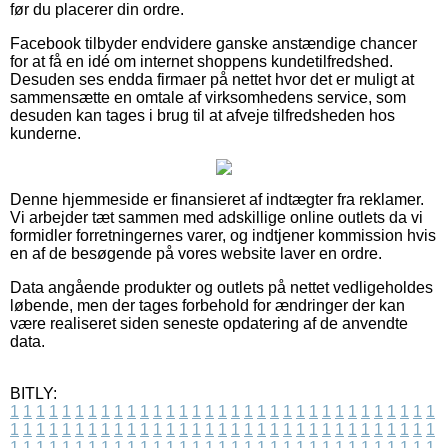
før du placerer din ordre.
Facebook tilbyder endvidere ganske anstændige chancer
for at få en idé om internet shoppens kundetilfredshed.
Desuden ses endda firmaer på nettet hvor det er muligt at
sammensætte en omtale af virksomhedens service, som
desuden kan tages i brug til at afveje tilfredsheden hos
kunderne.
Denne hjemmeside er finansieret af indtægter fra reklamer.
Vi arbejder tæt sammen med adskillige online outlets da vi
formidler forretningernes varer, og indtjener kommission hvis
en af de besøgende på vores website laver en ordre.
Data angående produkter og outlets på nettet vedligeholdes
løbende, men der tages forbehold for ændringer der kan
være realiseret siden seneste opdatering af de anvendte
data.
BITLY:
1
1
1
1
1
1
1
1
1
1
1
1
1
1
1
1
1
1
1
1
1
1
1
1
1
1
1
1
1
1
1
1
1
1
1
1
1
1
1
1
1
1
1
1
1
1
1
1
1
1
1
1
1
1
1
1
1
1
1
1
1
1
1
1
1
1
1
1
1
1
1
1
1
1
1
1
1
1
1
1
1
1
1
1
1
1
1
1
1
1
1
1
1
1
1
1
1
1
1