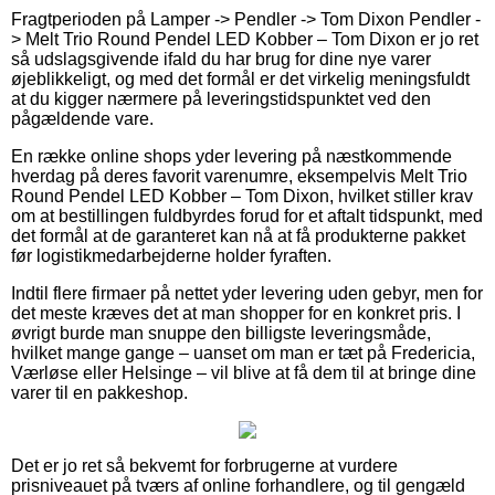
Fragtperioden på Lamper -> Pendler -> Tom Dixon Pendler -
> Melt Trio Round Pendel LED Kobber – Tom Dixon er jo ret
så udslagsgivende ifald du har brug for dine nye varer
øjeblikkeligt, og med det formål er det virkelig meningsfuldt
at du kigger nærmere på leveringstidspunktet ved den
pågældende vare.
En række online shops yder levering på næstkommende
hverdag på deres favorit varenumre, eksempelvis Melt Trio
Round Pendel LED Kobber – Tom Dixon, hvilket stiller krav
om at bestillingen fuldbyrdes forud for et aftalt tidspunkt, med
det formål at de garanteret kan nå at få produkterne pakket
før logistikmedarbejderne holder fyraften.
Indtil flere firmaer på nettet yder levering uden gebyr, men for
det meste kræves det at man shopper for en konkret pris. I
øvrigt burde man snuppe den billigste leveringsmåde,
hvilket mange gange – uanset om man er tæt på Fredericia,
Værløse eller Helsinge – vil blive at få dem til at bringe dine
varer til en pakkeshop.
Det er jo ret så bekvemt for forbrugerne at vurdere
prisniveauet på tværs af online forhandlere, og til gengæld