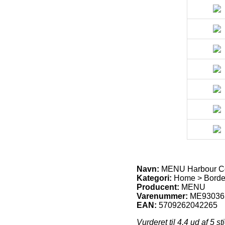
Navn:
MENU Harbour Col
Kategori:
Home > Borde
Producent:
MENU
Varenummer:
ME93036
EAN:
5709262042265
Vurderet til
4.4
ud af 5 st