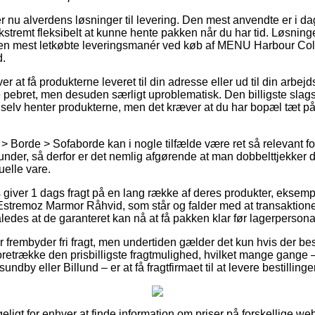
r nu alverdens løsninger til levering. Den mest anvendte er i dag 
kstremt fleksibelt at kunne hente pakken når du har tid. Løsninge
n mest letkøbte leveringsmanér ved køb af MENU Harbour Col
.
er at få produkterne leveret til din adresse eller ud til din arbe
ere pebret, men desuden særligt uproblematisk. Den billigste slags
du selv henter produkterne, men det kræver at du har bopæl tæt p
 Borde > Sofaborde kan i nogle tilfælde være ret så relevant f
under, så derfor er det nemlig afgørende at man dobbelttjekker
uelle vare.
ts giver 1 dags fragt på en lang række af deres produkter, eks
stremoz Marmor Råhvid, som står og falder med at transaktionen
åledes at de garanteret kan nå at få pakken klar før lagerperson
 frembyder fri fragt, men undertiden gælder det kun hvis der best
foretrække den prisbilligste fragtmulighed, hvilket mange gange
ndby eller Billund – er at få fragtfirmaet til at levere bestillinge
geligt for enhver at finde information om priser på forskellige we