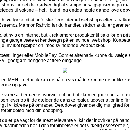
 shops fundet det nødvendigt at stampe udsalgspriserne på man
igeledes til voksne – helt i bund, og endda nogle gange love gebyr
 blive lønsomt at udforske flere internet webshops efter raba
tremoz Marmor Råhvid før du handler, sådan at du er garanteret 
at hvis en internet butik reklamerer produkter til salg for en pri
nge gange være et kendetegn på en svindel webshop. Kortbetal
inje, hvilket hjælper en imod svindlende webbutikker.
tbestillinger eller MobilePay. Som et alternativ kunne du vælge 
ne vil godtgøre pengene af flere omgange.
å en MENU netbutik kan de på en vis måde skimme netbutikkens
ttende opgave.
 være at bemærke hvorvidt online butikken er godkendt af e-mæ
pen lever op til de gældende danske regler, udover at online fir
igt i vilkårene på området. Derudover giver det dig mulighed for
i forbindelse med din shopping.
 du er på vagt for de mest relevante vilkår der indvirker på ha
virksomheden har. I den forbindelse er det virkelig essesentielt