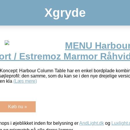
Xgryde
MENU Harbou
ort / Estremoz Marmor Råhvi
 Koncept: Harbour Column Table har en enkel bordplade kombin
 søjleprofil: den samme, som du kan se i den nye drejelige versi
 en kla
(Læs mere)
Køb nu »
ps i øjeblikket inden for belysning er
AndLight.dk
og
Luxlight.