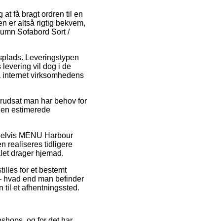
at få bragt ordren til en
n er altså rigtig bekvem,
umn Sofabord Sort /
jdsplads. Leveringstypen
 levering vil dog i de
å internet virksomhedens
orudsat man har behov for
 den estimerede
empelvis MENU Harbour
 realiseres tidligere
alet drager hjemad.
illes for et bestemt
 – hvad end man befinder
n til et afhentningssted.
bshops, og for det har