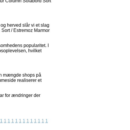
bour Column Sofabord Sort
og herved slår vi et slag
d Sort / Estremoz Marmor
somhedens popularitet. I
bsoplevelsen, hvilket
 en mængde shops på
mmeside realiserer et
ar for ændringer der
1
1
1
1
1
1
1
1
1
1
1
1
1