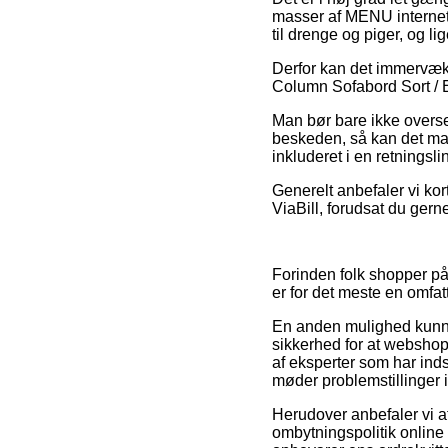
masser af MENU internet
til drenge og piger, og l
Derfor kan det immervæk
Column Sofabord Sort / Es
Man bør bare ikke overse, 
beskeden, så kan det ma
inkluderet i en retningsl
Generelt anbefaler vi kor
ViaBill, forudsat du ger
Forinden folk shopper p
er for det meste en omfa
En anden mulighed kunne
sikkerhed for at webshop
af eksperter som har inds
møder problemstillinger 
Herudover anbefaler vi at
ombytningspolitik online 