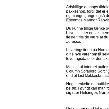
Adskillige e-shops tildele
pakkeshop, fordi det er e
og mange gange også de
Estremoz Marmor Råhvid
Du kunne tillige tænke ov
bliver til tider en tak m
fleste tilfælde være at 
adresse.
Leveringstiden på Home >
dine nye varer om få sek
leveringsdato for den akt
Masser af internet outle
Column Sofabord Sort / E
end et fast klokkeslæt, s
Nogle enkelte netbutikker
beløb. I øvrigt kan man 
sig nær Helsingør, Nørresu
Det er i høj grad let gæn