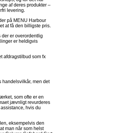
ge af deres produkter –
fri levering.
tkoder på MENU Harbour
at få den billigste pris.
s der er overordentlig
inger er heldigvis
et afdragstilbud som fx
 handelsvilkår, men det
rket, som ofte er en
maet jævnligt revurderes
 assistance, hvis du
ndlen, eksempelvis den
, at man når som helst