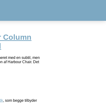
r Column
d
eret med en subtil, men
on af Harbour Chair. Det
dk
, som begge tilbyder