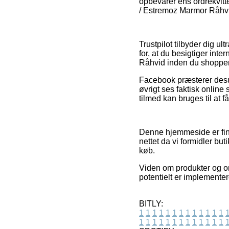
opbevarer ens ordrekvitt
/ Estremoz Marmor Råhvi
Trustpilot tilbyder dig u
for, at du besigtiger i
Råhvid inden du shopper
Facebook præsterer desud
øvrigt ses faktisk onlin
tilmed kan bruges til at få
Denne hjemmeside er fi
nettet da vi formidler bu
køb.
Viden om produkter og on
potentielt er implementer
BITLY:
1
1
1
1
1
1
1
1
1
1
1
1
1
1
1
1
1
1
1
1
1
1
1
1
1
1