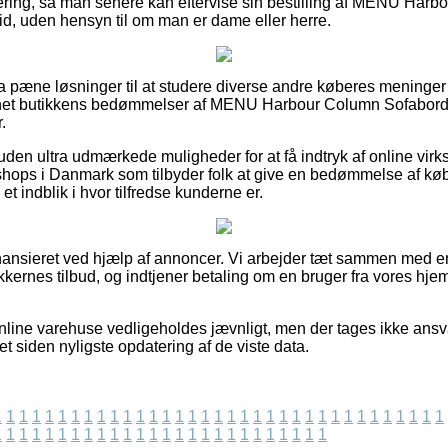
ering, så man senere kan eftervise sin bestilling af MENU Har
d, uden hensyn til om man er dame eller herre.
ltra pæne løsninger til at studere diverse andre køberes meninger 
nternet butikkens bedømmelser af MENU Harbour Column Sofabor
.
en ultra udmærkede muligheder for at få indtryk af online virk
e shops i Danmark som tilbyder folk at give en bedømmelse af kø
 et indblik i hvor tilfredse kunderne er.
nansieret ved hjælp af annoncer. Vi arbejder tæt sammen med
tikkernes tilbud, og indtjener betaling om en bruger fra vores hje
line varehuse vedligeholdes jævnligt, men der tages ikke ansv
et siden nyligste opdatering af de viste data.
1
1
1
1
1
1
1
1
1
1
1
1
1
1
1
1
1
1
1
1
1
1
1
1
1
1
1
1
1
1
1
1
1
1
1
1
1
1
1
1
1
1
1
1
1
1
1
1
1
1
1
1
1
1
1
1
1
1
1
1
1