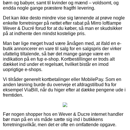
børn og babyer, samt til kvinder og mænd – voldsomt, og
endda nogle gange præstere fragtfri levering.
Det kan ikke desto mindre vise sig lønnende at prøve nogle
enkelte forretninger på nettet efter rabat på Mirro loftlampe
Wever & Ducré forud for at du køber, så man er skudsikker
på at indhente den mindst kostelige pris.
Man bør lige meget hvad være årvågen med, at ifald en e-
butik annoncerer en vare til salg for en salgspris der virker
ufattelig tiltalende, så bør det mange gange være en
indikation på en fup e-shop. Kortbestillinger er trods alt
dækket ind under et regelsæt, hvilket bistår en imod
uoprigtige e-shops.
Vi tilråder generelt kortbetalinger eller MobilePay. Som en
anden løsning burde du overveje et afdragstilbud fra for
eksempel ViaBill, når du higer efter at dække pengene ude i
fremtiden.
Før nogen shopper hos en Wever & Ducre internet handler
bør man på en vis måde sætte sig ind i butikkens
forretningsvilkår, men det er ofte en omfattende opgave.