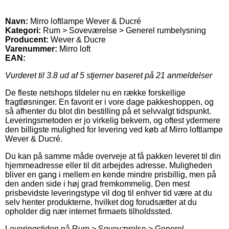
Navn:
Mirro loftlampe Wever & Ducré
Kategori:
Rum > Soveværelse > Generel rumbelysning
Producent:
Wever & Ducre
Varenummer:
Mirro loft
EAN:
Vurderet til
3.8
ud af 5 stjerner baseret på
21
anmeldelser
De fleste netshops tildeler nu en række forskellige
fragtløsninger. En favorit er i vore dage pakkeshoppen, og
så afhenter du blot din bestilling på et selvvalgt tidspunkt.
Leveringsmetoden er jo virkelig bekvem, og oftest ydermere
den billigste mulighed for levering ved køb af Mirro loftlampe
Wever & Ducré.
Du kan på samme måde overveje at få pakken leveret til din
hjemmeadresse eller til dit arbejdes adresse. Muligheden
bliver en gang i mellem en kende mindre prisbillig, men på
den anden side i høj grad fremkommelig. Den mest
prisbevidste leveringstype vil dog til enhver tid være at du
selv henter produkterne, hvilket dog forudsætter at du
opholder dig nær internet firmaets tilholdssted.
Leveringstiden på Rum > Soveværelse > Generel