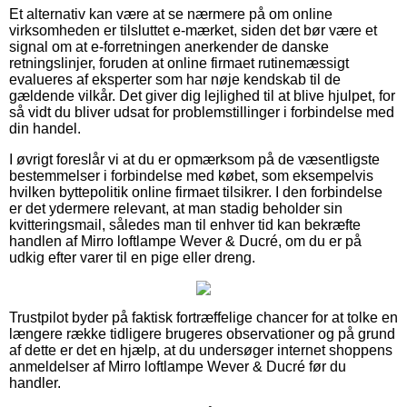
Et alternativ kan være at se nærmere på om online
virksomheden er tilsluttet e-mærket, siden det bør være et
signal om at e-forretningen anerkender de danske
retningslinjer, foruden at online firmaet rutinemæssigt
evalueres af eksperter som har nøje kendskab til de
gældende vilkår. Det giver dig lejlighed til at blive hjulpet, for
så vidt du bliver udsat for problemstillinger i forbindelse med
din handel.
I øvrigt foreslår vi at du er opmærksom på de væsentligste
bestemmelser i forbindelse med købet, som eksempelvis
hvilken byttepolitik online firmaet tilsikrer. I den forbindelse
er det ydermere relevant, at man stadig beholder sin
kvitteringsmail, således man til enhver tid kan bekræfte
handlen af Mirro loftlampe Wever & Ducré, om du er på
udkig efter varer til en pige eller dreng.
Trustpilot byder på faktisk fortræffelige chancer for at tolke en
længere række tidligere brugeres observationer og på grund
af dette er det en hjælp, at du undersøger internet shoppens
anmeldelser af Mirro loftlampe Wever & Ducré før du
handler.