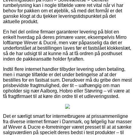
rumbelysning kan i nogle tilfælde være ret vital når vi har
behov for pakken om et øjeblik, så med det formål er det
ganske klogt at du tjekker leveringstidspunktet på det
aktuelle produkt.
En hel del online firmaer garanterer levering på blot en
enkelt hverdag på deres primære varer, eksempelvis Mirro
loftlampe Wever & Ducré, men vær påpasselig da det er
underforstået at bestillingen laves før et fastslået klokkeslæt,
så de har udsigt til at kunne nå at få ordren på posthuset
inden de pakkeansatte holder fyraften.
Indtil flere internet handler tilbyder levering uden betaling,
men i mange tilfælde er det under betingelse af at der
bestilles for en fastsat sum. Derudover må du gribe den mest
prisbevidste fragtmulighed, der tit – uafhængig om man
opholder sig nær Aalborg, Hobro eller Støvring – vil være at
få fragtfirmaet til at køre din ordre til et udleveringssted.
Det er særligt smart for internetbrugere at prissammenligne
fra diverse internet firmaer i Danmark, og følgelig har masser
af Wever & Ducre e-forretninger været presset til at at sænke
salgsværdien på specielt deres bedst i test produkter – til