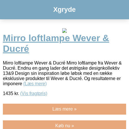
Xgryde
Mirro loftlampe Wever &
Ducré
Mirro loftlampe Wever & Ducré Mirro loftlampe fra Wever &
Ducré. Endnu en gang lader det østrigske designkollektiv
13&9 Design sin inspiration løbe løbsk med en række
eksklusive produkter til Wever & Ducré. Og resultaterne er
imponere
(Læs mere)
1435
kr.
(Vis fragtpris)
Læs mere »
Køb nu »