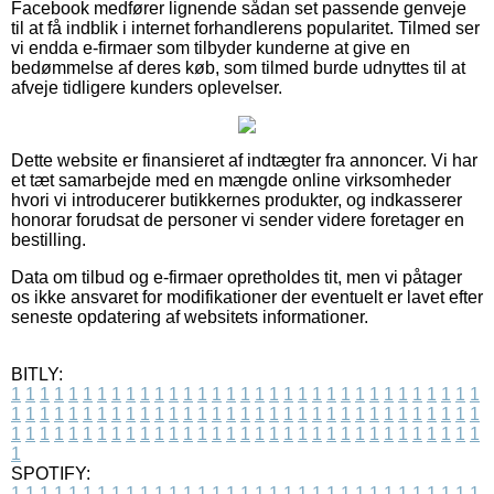
Facebook medfører lignende sådan set passende genveje
til at få indblik i internet forhandlerens popularitet. Tilmed ser
vi endda e-firmaer som tilbyder kunderne at give en
bedømmelse af deres køb, som tilmed burde udnyttes til at
afveje tidligere kunders oplevelser.
Dette website er finansieret af indtægter fra annoncer. Vi har
et tæt samarbejde med en mængde online virksomheder
hvori vi introducerer butikkernes produkter, og indkasserer
honorar forudsat de personer vi sender videre foretager en
bestilling.
Data om tilbud og e-firmaer opretholdes tit, men vi påtager
os ikke ansvaret for modifikationer der eventuelt er lavet efter
seneste opdatering af websitets informationer.
BITLY:
1
1
1
1
1
1
1
1
1
1
1
1
1
1
1
1
1
1
1
1
1
1
1
1
1
1
1
1
1
1
1
1
1
1
1
1
1
1
1
1
1
1
1
1
1
1
1
1
1
1
1
1
1
1
1
1
1
1
1
1
1
1
1
1
1
1
1
1
1
1
1
1
1
1
1
1
1
1
1
1
1
1
1
1
1
1
1
1
1
1
1
1
1
1
1
1
1
1
1
1
SPOTIFY:
1
1
1
1
1
1
1
1
1
1
1
1
1
1
1
1
1
1
1
1
1
1
1
1
1
1
1
1
1
1
1
1
1