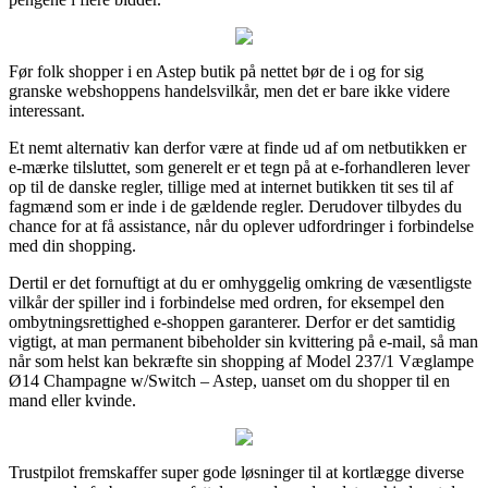
Før folk shopper i en Astep butik på nettet bør de i og for sig
granske webshoppens handelsvilkår, men det er bare ikke videre
interessant.
Et nemt alternativ kan derfor være at finde ud af om netbutikken er
e-mærke tilsluttet, som generelt er et tegn på at e-forhandleren lever
op til de danske regler, tillige med at internet butikken tit ses til af
fagmænd som er inde i de gældende regler. Derudover tilbydes du
chance for at få assistance, når du oplever udfordringer i forbindelse
med din shopping.
Dertil er det fornuftigt at du er omhyggelig omkring de væsentligste
vilkår der spiller ind i forbindelse med ordren, for eksempel den
ombytningsrettighed e-shoppen garanterer. Derfor er det samtidig
vigtigt, at man permanent bibeholder sin kvittering på e-mail, så man
når som helst kan bekræfte sin shopping af Model 237/1 Væglampe
Ø14 Champagne w/Switch – Astep, uanset om du shopper til en
mand eller kvinde.
Trustpilot fremskaffer super gode løsninger til at kortlægge diverse