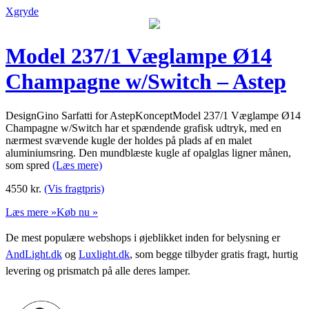
Xgryde
Model 237/1 Væglampe Ø14
Champagne w/Switch – Astep
DesignGino Sarfatti for AstepKonceptModel 237/1 Væglampe Ø14
Champagne w/Switch har et spændende grafisk udtryk, med en
nærmest svævende kugle der holdes på plads af en malet
aluminiumsring. Den mundblæste kugle af opalglas ligner månen,
som spred
(Læs mere)
4550
kr.
(Vis fragtpris)
Læs mere »
Køb nu »
De mest populære webshops i øjeblikket inden for belysning er
AndLight.dk
og
Luxlight.dk
, som begge tilbyder gratis fragt, hurtig
levering og prismatch på alle deres lamper.