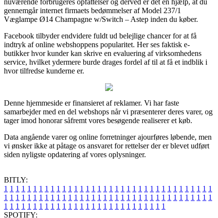
nuværende forbrugeres opfattelser og derved er det en hjælp, at du
gennemgår internet firmaets bedømmelser af Model 237/1
Væglampe Ø14 Champagne w/Switch – Astep inden du køber.
Facebook tilbyder endvidere fuldt ud belejlige chancer for at få
indtryk af online webshoppens popularitet. Her ses faktisk e-
butikker hvor kunder kan skrive en evaluering af virksomhedens
service, hvilket ydermere burde drages fordel af til at få et indblik i
hvor tilfredse kunderne er.
Denne hjemmeside er finansieret af reklamer. Vi har faste
samarbejder med en del webshops når vi præsenterer deres varer, og
tager imod honorar såfremt vores besøgende realiserer et køb.
Data angående varer og online forretninger ajourføres løbende, men
vi ønsker ikke at påtage os ansvaret for rettelser der er blevet udført
siden nyligste opdatering af vores oplysninger.
BITLY:
1
1
1
1
1
1
1
1
1
1
1
1
1
1
1
1
1
1
1
1
1
1
1
1
1
1
1
1
1
1
1
1
1
1
1
1
1
1
1
1
1
1
1
1
1
1
1
1
1
1
1
1
1
1
1
1
1
1
1
1
1
1
1
1
1
1
1
1
1
1
1
1
1
1
1
1
1
1
1
1
1
1
1
1
1
1
1
1
1
1
1
1
1
1
1
1
1
1
1
1
SPOTIFY: