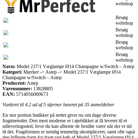
webshop
Besøg
webshop
Besøg
webshop
Besøg
webshop
Besøg
webshop
Navn:
Model 237/1 Væglampe Ø14 Champagne w/Switch – Astep
Kategori:
Mærker -> Astep -> Model 237/1 Væglampe Ø14
Champagne w/Switch – Astep
Producent:
Astep
Varenummer:
13828805
EAN:
5714056000673
Vurderet til
4.2
ud af 5 stjerner baseret på
35
anmeldelser
En stor portion butikker på nettet giver nu om dage diverse
fragtmetoder. Den mest moderne er i øjeblikket at få leveret til et
udleveringssted, hvor du kan afhente de bestilte varer når der er tid
til det. Fragtformen er nemlig temmelig ukompliceret, samt ofte også
den billigste form for fragt ved køb af Model 237/1 Væglampe Ø14