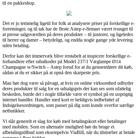
til en pakkeshop.
Det er jo temmelig ligetil for folk at analysere priser på forskellige e-
forretninger, og til tak har de fleste Astep e-firmaer været tvunget til
at presse salgsværdien på deres produkter – til juniorer, og ligeledes
til herrer og damer – betydeligt, og endda nogle gange yde levering
uden betaling.
Derfor kan det immervæk blive rentabelt at inspicere forskellige e-
forhandlere efter rabatkoder på Model 237/1 Væglampe Ø14
Champagne w/Switch – Astep forud for at du gennemfører dit køb,
sådan at du er sikker på at opnå den skarpeste pris.
Man bør dog være så påvagt, at hvis en online virksomhed udbyder
deres produkter til salg for en udsalgspris der kan ses som ufattelig
beskeden, burde det i nogle tilfælde være et symbol på en uoprigtig
internet handler. Handler med kort er heldigvis indbefattet af
Indsigelsesordningen, som passer på dig som kunde overfor uærlige
netbutikker.
Vi slår generelt et slag for køb med betalingskort eller betalinger
med mobilen. Som en alternativ mulighed bør du bruge et
afbetalingstilbud som eksempelvis ViaBill, når du tilstræber at betale
pengene i flere bidder.