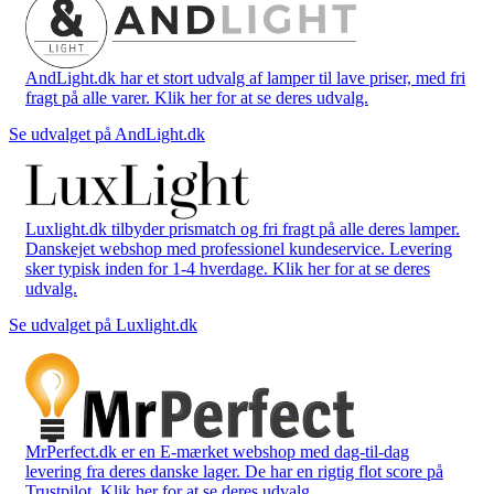
AndLight.dk har et stort udvalg af lamper til lave priser, med fri
fragt på alle varer. Klik her for at se deres udvalg.
Se udvalget på AndLight.dk
Luxlight.dk tilbyder prismatch og fri fragt på alle deres lamper.
Danskejet webshop med professionel kundeservice. Levering
sker typisk inden for 1-4 hverdage. Klik her for at se deres
udvalg.
Se udvalget på Luxlight.dk
MrPerfect.dk er en E-mærket webshop med dag-til-dag
levering fra deres danske lager. De har en rigtig flot score på
Trustpilot. Klik her for at se deres udvalg.