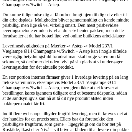
Champagne w/Switch – Astep.
Du kunne tillige udse dig at få ordren bragt hjem til dig selv eller til
din arbejdsplads. Muligheden bliver gennemsnitligt en kende mindre
prisbillig, men lige så vel virkelig smart. Den mest prisbevidste
leveringsmetode er uden tvivl at du selv henter pakken, men dette
forudsætter at du har bopæl lige ved online butikkens arbejdslager.
Leveringsdygtigheden på Mærker -> Astep -> Model 237/1
Væglampe Ø14 Champagne w/Switch – Astep kan i nogle tilfælde
være rigtig betydningsfuld forudsat man skal bruge varen om få
sekunder, så derfor er det uden tvivl på sin plads at vi undersøger
leveringstiden for det aktuelle produkt.
En stor portion internet firmaer giver 1 hverdags levering på en lang
række varenumre, eksempelvis Model 237/1 Væglampe Ø14
Champagne w/Switch – Astep, men glem ikke at det kræver at
bestillingen køres igennem tidligere end et bestemt tidspunkt, sådan
at de sandsynligvis kan nå at få dit nye produkt afsted inden
pakkepersonalet får fri.
Indtil flere webshops tilbyder fragtfri levering, men tit kræves det at
der handles for en præcis sum. Ellers bør du foretrække den
prisbilligste fragtform, som gerne – ligegyldigt om du bor tæt på
Roskilde, Ikast eller Nivå – vil blive at få dem til at levere din pakke