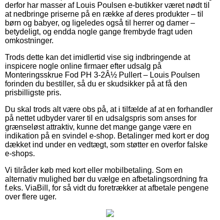
derfor har masser af Louis Poulsen e-butikker været nødt til
at nedbringe priserne på en række af deres produkter – til
børn og babyer, og ligeledes også til herrer og damer –
betydeligt, og endda nogle gange frembyde fragt uden
omkostninger.
Trods dette kan det imidlertid vise sig indbringende at
inspicere nogle online firmaer efter udsalg på
Monteringsskrue Fod PH 3-2Â½ Pullert – Louis Poulsen
forinden du bestiller, så du er skudsikker på at få den
prisbilligste pris.
Du skal trods alt være obs på, at i tilfælde af at en forhandler
på nettet udbyder varer til en udsalgspris som anses for
grænseløst attraktiv, kunne det mange gange være en
indikation på en svindel e-shop. Betalinger med kort er dog
dækket ind under en vedtægt, som støtter en overfor falske
e-shops.
Vi tilråder køb med kort eller mobilbetaling. Som en
alternativ mulighed bør du vælge en afbetalingsordning fra
f.eks. ViaBill, for så vidt du foretrækker at afbetale pengene
over flere uger.