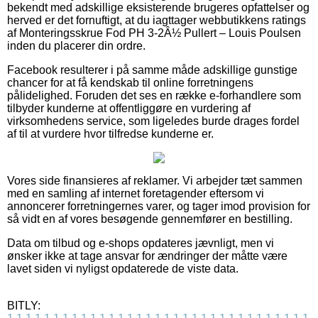
bekendt med adskillige eksisterende brugeres opfattelser og
herved er det fornuftigt, at du iagttager webbutikkens ratings
af Monteringsskrue Fod PH 3-2Â½ Pullert – Louis Poulsen
inden du placerer din ordre.
Facebook resulterer i på samme måde adskillige gunstige
chancer for at få kendskab til online forretningens
pålidelighed. Foruden det ses en række e-forhandlere som
tilbyder kunderne at offentliggøre en vurdering af
virksomhedens service, som ligeledes burde drages fordel
af til at vurdere hvor tilfredse kunderne er.
Vores side finansieres af reklamer. Vi arbejder tæt sammen
med en samling af internet foretagender eftersom vi
annoncerer forretningernes varer, og tager imod provision for
så vidt en af vores besøgende gennemfører en bestilling.
Data om tilbud og e-shops opdateres jævnligt, men vi
ønsker ikke at tage ansvar for ændringer der måtte være
lavet siden vi nyligst opdaterede de viste data.
BITLY: