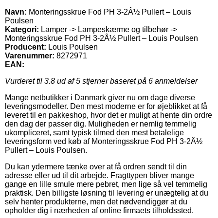
Navn:
Monteringsskrue Fod PH 3-2Â½ Pullert – Louis
Poulsen
Kategori:
Lamper -> Lampeskærme og tilbehør ->
Monteringsskrue Fod PH 3-2Â½ Pullert – Louis Poulsen
Producent:
Louis Poulsen
Varenummer:
8272971
EAN:
Vurderet til
3.8
ud af 5 stjerner baseret på
6
anmeldelser
Mange netbutikker i Danmark giver nu om dage diverse
leveringsmodeller. Den mest moderne er for øjeblikket at få
leveret til en pakkeshop, hvor det er muligt at hente din ordre
den dag der passer dig. Muligheden er nemlig temmelig
ukompliceret, samt typisk tilmed den mest betalelige
leveringsform ved køb af Monteringsskrue Fod PH 3-2Â½
Pullert – Louis Poulsen.
Du kan ydermere tænke over at få ordren sendt til din
adresse eller ud til dit arbejde. Fragttypen bliver mange
gange en lille smule mere pebret, men lige så vel temmelig
praktisk. Den billigste løsning til levering er unægtelig at du
selv henter produkterne, men det nødvendiggør at du
opholder dig i nærheden af online firmaets tilholdssted.