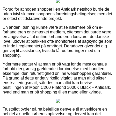
Forud for at nogen shopper i en Antidark netshop burde de
uden tvivl skimme shoppens forretningsbetingelser, men det
er oftest et tidskrævende projekt.
En anden løsning kunne være at se nærmere på om e-
forhandleren er e-mærket medlem, eftersom det burde være
en angivelse af at online forhandleren forsvarer de danske
love, udover at butikken ofte monitoreres af sagkyndige som
er inde i reglementet på området. Derudover giver det dig
genvej til assistance, hvis du får udfordringer med din
shopping.
Ydermere støtter vi at man er på vagt for de mest centrale
forhold der gør sig gældende i forbindelse med handlen, til
eksempel den returrettighed online webshoppen garanterer.
På grund af dette er det virkelig vigtigt, at man altid sikrer
ens kvitteringsmail, således man altid kan bevise
bestillingen af Moon C260 Plafond 3000K Black – Antidark,
hvad end man er på shopping til en mand eller kvinde.
Trustpilot byder på ret belejlige genveje til at verificere en
hel del aktuelle køberes oplevelser og derved kan det