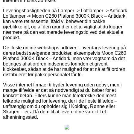
internet firmaets adresse.
Leveringshastigheden på Lamper -> Loftlamper -> Antidark
Loftlamper -> Moon C260 Plafond 3000K Black – Antidark
kan være ret essentiel ifald vi behøver din pakke
øjeblikkeligt, og af den grund er det jo vigtigt at du kigger
nærmere på den estimerede leveringstid ved det aktuelle
produkt.
De fleste online webshops udlover 1 hverdags levering på
deres bedst sælgende produkter, eksempelvis Moon C260
Plafond 3000K Black – Antidark, men vær vagtsom da det
betinges af at ordren indsendes forinden et givent
klokkeslæt, sådan at de har mulighed for at nå at få ordren
distribueret før pakkepersonalet får fri.
Visse internet firmaer tilbyder levering uden gebyr, men i
mange tilfælde er det så nødvendigt at du køber for et
konkret beløb. Ellers kunne man foretrække den mest
letkøbte mulighed for levering, der i de fleste tilfælde –
uafhængig om du opholder sig i Kolding, Rønne eller
Skagen – er at få dem til at levere dine varer til et
afhentningssted.