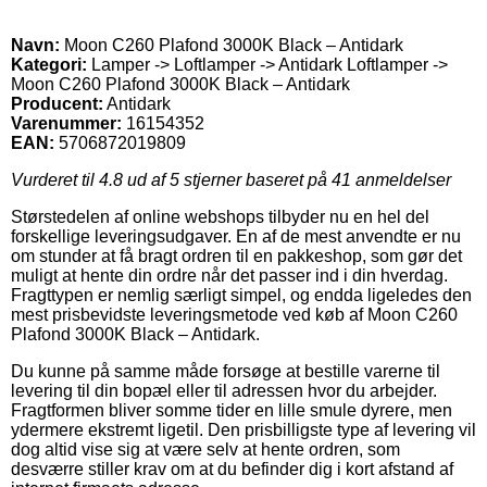
Navn:
Moon C260 Plafond 3000K Black – Antidark
Kategori:
Lamper -> Loftlamper -> Antidark Loftlamper ->
Moon C260 Plafond 3000K Black – Antidark
Producent:
Antidark
Varenummer:
16154352
EAN:
5706872019809
Vurderet til
4.8
ud af 5 stjerner baseret på
41
anmeldelser
Størstedelen af online webshops tilbyder nu en hel del
forskellige leveringsudgaver. En af de mest anvendte er nu
om stunder at få bragt ordren til en pakkeshop, som gør det
muligt at hente din ordre når det passer ind i din hverdag.
Fragttypen er nemlig særligt simpel, og endda ligeledes den
mest prisbevidste leveringsmetode ved køb af Moon C260
Plafond 3000K Black – Antidark.
Du kunne på samme måde forsøge at bestille varerne til
levering til din bopæl eller til adressen hvor du arbejder.
Fragtformen bliver somme tider en lille smule dyrere, men
ydermere ekstremt ligetil. Den prisbilligste type af levering vil
dog altid vise sig at være selv at hente ordren, som
desværre stiller krav om at du befinder dig i kort afstand af