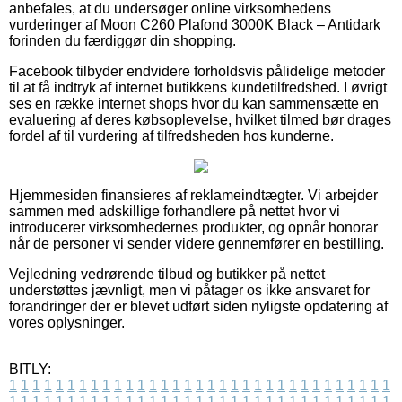
anbefales, at du undersøger online virksomhedens
vurderinger af Moon C260 Plafond 3000K Black – Antidark
forinden du færdiggør din shopping.
Facebook tilbyder endvidere forholdsvis pålidelige metoder
til at få indtryk af internet butikkens kundetilfredshed. I øvrigt
ses en række internet shops hvor du kan sammensætte en
evaluering af deres købsoplevelse, hvilket tilmed bør drages
fordel af til vurdering af tilfredsheden hos kunderne.
Hjemmesiden finansieres af reklameindtægter. Vi arbejder
sammen med adskillige forhandlere på nettet hvor vi
introducerer virksomhedernes produkter, og opnår honorar
når de personer vi sender videre gennemfører en bestilling.
Vejledning vedrørende tilbud og butikker på nettet
understøttes jævnligt, men vi påtager os ikke ansvaret for
forandringer der er blevet udført siden nyligste opdatering af
vores oplysninger.
BITLY:
1
1
1
1
1
1
1
1
1
1
1
1
1
1
1
1
1
1
1
1
1
1
1
1
1
1
1
1
1
1
1
1
1
1
1
1
1
1
1
1
1
1
1
1
1
1
1
1
1
1
1
1
1
1
1
1
1
1
1
1
1
1
1
1
1
1