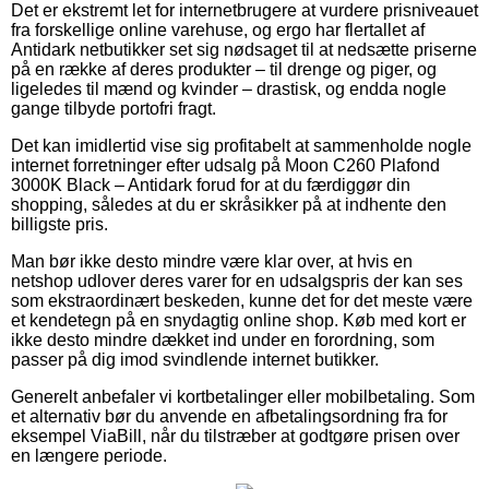
Det er ekstremt let for internetbrugere at vurdere prisniveauet
fra forskellige online varehuse, og ergo har flertallet af
Antidark netbutikker set sig nødsaget til at nedsætte priserne
på en række af deres produkter – til drenge og piger, og
ligeledes til mænd og kvinder – drastisk, og endda nogle
gange tilbyde portofri fragt.
Det kan imidlertid vise sig profitabelt at sammenholde nogle
internet forretninger efter udsalg på Moon C260 Plafond
3000K Black – Antidark forud for at du færdiggør din
shopping, således at du er skråsikker på at indhente den
billigste pris.
Man bør ikke desto mindre være klar over, at hvis en
netshop udlover deres varer for en udsalgspris der kan ses
som ekstraordinært beskeden, kunne det for det meste være
et kendetegn på en snydagtig online shop. Køb med kort er
ikke desto mindre dækket ind under en forordning, som
passer på dig imod svindlende internet butikker.
Generelt anbefaler vi kortbetalinger eller mobilbetaling. Som
et alternativ bør du anvende en afbetalingsordning fra for
eksempel ViaBill, når du tilstræber at godtgøre prisen over
en længere periode.