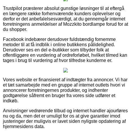
Trustpilot præsterer absolut gunstige løsninger til at eftergå
en længere række forhenværende kunders oplevelser og
derfor er det anbefalelsesværdigt, at du gennemgår internet
forretningens anmeldelser af Mozzkito bordlampe forud for at
du shopper.
Facebook indebærer derudover fuldstændig fornemme
metoder til at få indblik i online butikkens pålidelighed.
Derudover ses en del e-butikker som tilbyder folk at
offentliggøre en vurdering af ordreforløbet, hvilket tilmed kan
tages i brug til vurdering af hvor tilfredse kunderne er.
Vores website er finansieret af indtægter fra annoncer. Vi har
et tæt samarbejde med en gruppe af internet outlets hvori vi
annoncerer forretningernes produkter, og indhenter
godtgørelse såfremt en bruger fra vores side udfører et
indkøb.
Anvisninger vedrørende tilbud og internet handler ajourføres
nu og da, men det er umuligt for os at give garantier imod
justeringer der muligvis er lavet siden nyligste opdatering af
hjemmesidens data.