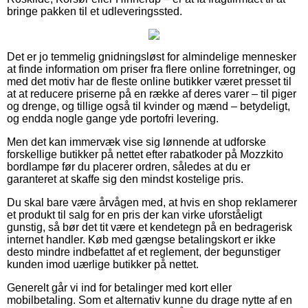
bringe pakken til et udleveringssted.
Det er jo temmelig gnidningsløst for almindelige mennesker
at finde information om priser fra flere online forretninger, og
med det motiv har de fleste online butikker været presset til
at at reducere priserne på en række af deres varer – til piger
og drenge, og tillige også til kvinder og mænd – betydeligt,
og endda nogle gange yde portofri levering.
Men det kan immervæk vise sig lønnende at udforske
forskellige butikker på nettet efter rabatkoder på Mozzkito
bordlampe før du placerer ordren, således at du er
garanteret at skaffe sig den mindst kostelige pris.
Du skal bare være årvågen med, at hvis en shop reklamerer
et produkt til salg for en pris der kan virke uforståeligt
gunstig, så bør det tit være et kendetegn på en bedragerisk
internet handler. Køb med gængse betalingskort er ikke
desto mindre indbefattet af et reglement, der begunstiger
kunden imod uærlige butikker på nettet.
Generelt går vi ind for betalinger med kort eller
mobilbetaling. Som et alternativ kunne du drage nytte af en