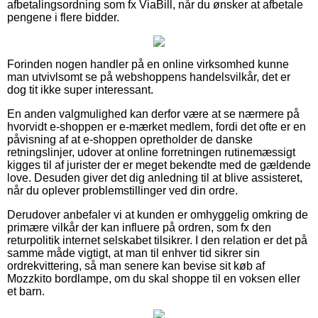
afbetalingsordning som fx ViaBill, når du ønsker at afbetale
pengene i flere bidder.
Forinden nogen handler på en online virksomhed kunne
man utvivlsomt se på webshoppens handelsvilkår, det er
dog tit ikke super interessant.
En anden valgmulighed kan derfor være at se nærmere på
hvorvidt e-shoppen er e-mærket medlem, fordi det ofte er en
påvisning af at e-shoppen opretholder de danske
retningslinjer, udover at online forretningen rutinemæssigt
kigges til af jurister der er meget bekendte med de gældende
love. Desuden giver det dig anledning til at blive assisteret,
når du oplever problemstillinger ved din ordre.
Derudover anbefaler vi at kunden er omhyggelig omkring de
primære vilkår der kan influere på ordren, som fx den
returpolitik internet selskabet tilsikrer. I den relation er det på
samme måde vigtigt, at man til enhver tid sikrer sin
ordrekvittering, så man senere kan bevise sit køb af
Mozzkito bordlampe, om du skal shoppe til en voksen eller
et barn.