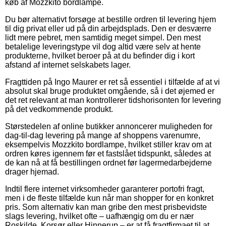
køb af Mozzkito bordlampe.
Du bør alternativt forsøge at bestille ordren til levering hjem
til dig privat eller ud på din arbejdsplads. Den er desværre
lidt mere pebret, men samtidig meget simpel. Den mest
betalelige leveringstype vil dog altid være selv at hente
produkterne, hvilket beroer på at du befinder dig i kort
afstand af internet selskabets lager.
Fragttiden på Ingo Maurer er ret så essentiel i tilfælde af at vi
absolut skal bruge produktet omgående, så i det øjemed er
det ret relevant at man kontrollerer tidshorisonten for levering
på det vedkommende produkt.
Størstedelen af online butikker annoncerer muligheden for
dag-til-dag levering på mange af shoppens varenumre,
eksempelvis Mozzkito bordlampe, hvilket stiller krav om at
ordren køres igennem før et fastslået tidspunkt, således at
de kan nå at få bestillingen ordnet før lagermedarbejderne
drager hjemad.
Indtil flere internet virksomheder garanterer portofri fragt,
men i de fleste tilfælde kun når man shopper for en konkret
pris. Som alternativ kan man gribe den mest prisbevidste
slags levering, hvilket ofte – uafhængig om du er nær
Roskilde, Korsør eller Hinnerup – er at få fragtfirmaet til at