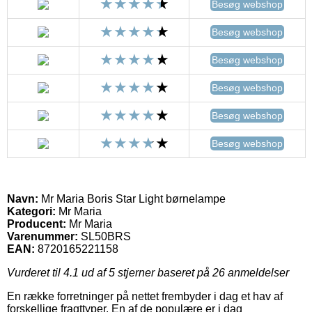
Besøg webshop
Besøg webshop
Besøg webshop
Besøg webshop
Besøg webshop
Besøg webshop
Navn:
Mr Maria Boris Star Light børnelampe
Kategori:
Mr Maria
Producent:
Mr Maria
Varenummer:
SL50BRS
EAN:
8720165221158
Vurderet til
4.1
ud af 5 stjerner baseret på
26
anmeldelser
En række forretninger på nettet frembyder i dag et hav af
forskellige fragttyper. En af de populære er i dag