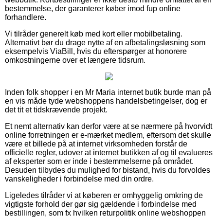
bestemmelse, der garanterer køber imod fup online
forhandlere.
Vi tilråder generelt køb med kort eller mobilbetaling.
Alternativt bør du drage nytte af en afbetalingsløsning som
eksempelvis ViaBill, hvis du efterspørger at honorere
omkostningerne over et længere tidsrum.
Inden folk shopper i en Mr Maria internet butik burde man på
en vis måde tyde webshoppens handelsbetingelser, dog er
det tit et tidskrævende projekt.
Et nemt alternativ kan derfor være at se nærmere på hvorvidt
online forretningen er e-mærket medlem, eftersom det skulle
være et billede på at internet virksomheden forstår de
officielle regler, udover at internet butikken af og til evalueres
af eksperter som er inde i bestemmelserne på området.
Desuden tilbydes du mulighed for bistand, hvis du forvoldes
vanskeligheder i forbindelse med din ordre.
Ligeledes tilråder vi at køberen er omhyggelig omkring de
vigtigste forhold der gør sig gældende i forbindelse med
bestillingen, som fx hvilken returpolitik online webshoppen