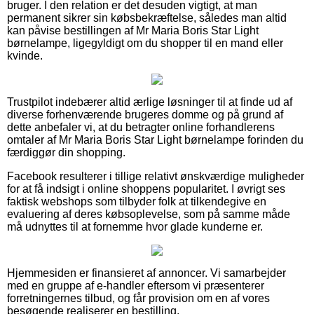
bruger. I den relation er det desuden vigtigt, at man
permanent sikrer sin købsbekræftelse, således man altid
kan påvise bestillingen af Mr Maria Boris Star Light
børnelampe, ligegyldigt om du shopper til en mand eller
kvinde.
Trustpilot indebærer altid ærlige løsninger til at finde ud af
diverse forhenværende brugeres domme og på grund af
dette anbefaler vi, at du betragter online forhandlerens
omtaler af Mr Maria Boris Star Light børnelampe forinden du
færdiggør din shopping.
Facebook resulterer i tillige relativt ønskværdige muligheder
for at få indsigt i online shoppens popularitet. I øvrigt ses
faktisk webshops som tilbyder folk at tilkendegive en
evaluering af deres købsoplevelse, som på samme måde
må udnyttes til at fornemme hvor glade kunderne er.
Hjemmesiden er finansieret af annoncer. Vi samarbejder
med en gruppe af e-handler eftersom vi præsenterer
forretningernes tilbud, og får provision om en af vores
besøgende realiserer en bestilling.