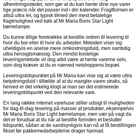
afhentningssteder, som gør at du kan hente dine nye varer
lige præcis når det passer ind i din kalender. Fragtformen er
altså ultra let, og typisk tilmed den mest betalelige
fragtmulighed ved køb af Mr Maria Boris Star Light
børnelampe.
Du kunne tillige foretrække at bestille ordren til levering til
hvor du bor eller til hvor du arbejder. Metoden viser sig
uheldigvis en anelse mere omkostningsfuld, men samtidig
ultra hensigtsmæssig. Den mindst kostelige
leveringsmetode vil dog altid være at hente varerne selv,
som dog kræver at du er nærved netshoppens bopæl.
Leveringstidspunktet på Mr Maria kan vise sig at være ultra
betydningsfuld i tilfælde af at du mangler varen straks, så
herved er det virkelig klogt at man ser det estimerede
leveringstidspunkt ved den relevante vare.
En lang række internet varehuse stiller udsigt til muligheden
for dag-til-dag levering på masser af produkter, eksempelvis
Mr Maria Boris Star Light børnelampe, men vær på vagt da
det er forudsat at du når at bestille forinden et besluttet
tidspunkt, sådan at de sandsynligvis kan nå at få bestillingen
fikset før pakkemedarbejderne drager hjemad.