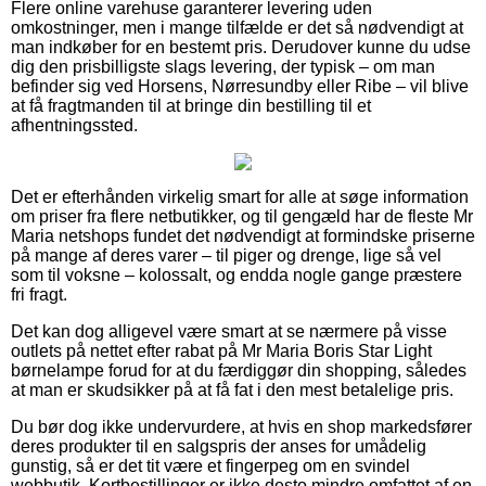
Flere online varehuse garanterer levering uden
omkostninger, men i mange tilfælde er det så nødvendigt at
man indkøber for en bestemt pris. Derudover kunne du udse
dig den prisbilligste slags levering, der typisk – om man
befinder sig ved Horsens, Nørresundby eller Ribe – vil blive
at få fragtmanden til at bringe din bestilling til et
afhentningssted.
Det er efterhånden virkelig smart for alle at søge information
om priser fra flere netbutikker, og til gengæld har de fleste Mr
Maria netshops fundet det nødvendigt at formindske priserne
på mange af deres varer – til piger og drenge, lige så vel
som til voksne – kolossalt, og endda nogle gange præstere
fri fragt.
Det kan dog alligevel være smart at se nærmere på visse
outlets på nettet efter rabat på Mr Maria Boris Star Light
børnelampe forud for at du færdiggør din shopping, således
at man er skudsikker på at få fat i den mest betalelige pris.
Du bør dog ikke undervurdere, at hvis en shop markedsfører
deres produkter til en salgspris der anses for umådelig
gunstig, så er det tit være et fingerpeg om en svindel
webbutik. Kortbestillinger er ikke desto mindre omfattet af en