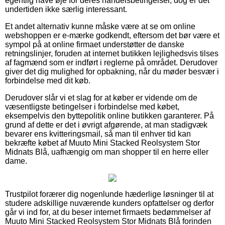
egentlig have øje for deres handelsbetingelser, dog er det
undertiden ikke særlig interessant.
Et andet alternativ kunne måske være at se om online
webshoppen er e-mærke godkendt, eftersom det bør være et
sympol på at online firmaet understøtter de danske
retningslinjer, foruden at internet butikken lejlighedsvis tilses
af fagmænd som er indført i reglerne på området. Derudover
giver det dig mulighed for opbakning, når du møder besvær i
forbindelse med dit køb.
Derudover slår vi et slag for at køber er vidende om de
væsentligste betingelser i forbindelse med købet,
eksempelvis den byttepolitik online butikken garanterer. På
grund af dette er det i øvrigt afgørende, at man stadigvæk
bevarer ens kvitteringsmail, så man til enhver tid kan
bekræfte købet af Muuto Mini Stacked Reolsystem Stor
Midnats Blå, uafhængig om man shopper til en herre eller
dame.
Trustpilot forærer dig nogenlunde hæderlige løsninger til at
studere adskillige nuværende kunders opfattelser og derfor
går vi ind for, at du beser internet firmaets bedømmelser af
Muuto Mini Stacked Reolsystem Stor Midnats Blå forinden