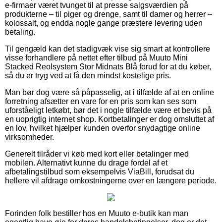
e-firmaer været tvunget til at presse salgsværdien på
produkterne – til piger og drenge, samt til damer og herrer –
kolossalt, og endda nogle gange præstere levering uden
betaling.
Til gengæld kan det stadigvæk vise sig smart at kontrollere
visse forhandlere på nettet efter tilbud på Muuto Mini
Stacked Reolsystem Stor Midnats Blå forud for at du køber,
så du er tryg ved at få den mindst kostelige pris.
Man bør dog være så påpasselig, at i tilfælde af at en online
forretning afsætter en vare for en pris som kan ses som
uforståeligt letkøbt, bør det i nogle tilfælde være et bevis på
en uoprigtig internet shop. Kortbetalinger er dog omsluttet af
en lov, hvilket hjælper kunden overfor snydagtige online
virksomheder.
Generelt tilråder vi køb med kort eller betalinger med
mobilen. Alternativt kunne du drage fordel af et
afbetalingstilbud som eksempelvis ViaBill, forudsat du
hellere vil afdrage omkostningerne over en længere periode.
Forinden folk bestiller hos en Muuto e-butik kan man