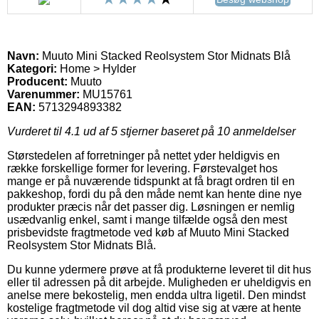
Navn:
Muuto Mini Stacked Reolsystem Stor Midnats Blå
Kategori:
Home > Hylder
Producent:
Muuto
Varenummer:
MU15761
EAN:
5713294893382
Vurderet til
4.1
ud af 5 stjerner baseret på
10
anmeldelser
Størstedelen af forretninger på nettet yder heldigvis en
række forskellige former for levering. Førstevalget hos
mange er på nuværende tidspunkt at få bragt ordren til en
pakkeshop, fordi du på den måde nemt kan hente dine nye
produkter præcis når det passer dig. Løsningen er nemlig
usædvanlig enkel, samt i mange tilfælde også den mest
prisbevidste fragtmetode ved køb af Muuto Mini Stacked
Reolsystem Stor Midnats Blå.
Du kunne ydermere prøve at få produkterne leveret til dit hus
eller til adressen på dit arbejde. Muligheden er uheldigvis en
anelse mere bekostelig, men endda ultra ligetil. Den mindst
kostelige fragtmetode vil dog altid vise sig at være at hente