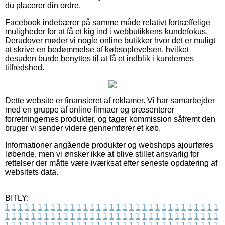
du placerer din ordre.
Facebook indebærer på samme måde relativt fortræffelige
muligheder for at få et kig ind i webbutikkens kundefokus.
Derudover møder vi nogle online butikker hvor det er muligt
at skrive en bedømmelse af købsoplevelsen, hvilket
desuden burde benyttes til at få et indblik i kundernes
tilfredshed.
Dette website er finansieret af reklamer. Vi har samarbejder
med en gruppe af online firmaer og præsenterer
forretningernes produkter, og tager kommission såfremt den
bruger vi sender videre gennemfører et køb.
Informationer angående produkter og webshops ajourføres
løbende, men vi ønsker ikke at blive stillet ansvarlig for
rettelser der måtte være iværksat efter seneste opdatering af
websitets data.
BITLY:
1
1
1
1
1
1
1
1
1
1
1
1
1
1
1
1
1
1
1
1
1
1
1
1
1
1
1
1
1
1
1
1
1
1
1
1
1
1
1
1
1
1
1
1
1
1
1
1
1
1
1
1
1
1
1
1
1
1
1
1
1
1
1
1
1
1