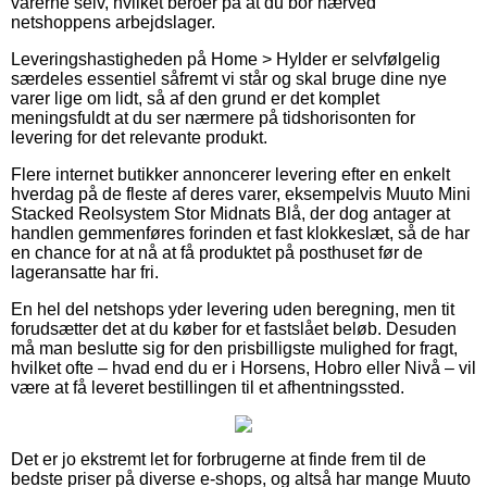
varerne selv, hvilket beroer på at du bor nærved
netshoppens arbejdslager.
Leveringshastigheden på Home > Hylder er selvfølgelig
særdeles essentiel såfremt vi står og skal bruge dine nye
varer lige om lidt, så af den grund er det komplet
meningsfuldt at du ser nærmere på tidshorisonten for
levering for det relevante produkt.
Flere internet butikker annoncerer levering efter en enkelt
hverdag på de fleste af deres varer, eksempelvis Muuto Mini
Stacked Reolsystem Stor Midnats Blå, der dog antager at
handlen gemmenføres forinden et fast klokkeslæt, så de har
en chance for at nå at få produktet på posthuset før de
lageransatte har fri.
En hel del netshops yder levering uden beregning, men tit
forudsætter det at du køber for et fastslået beløb. Desuden
må man beslutte sig for den prisbilligste mulighed for fragt,
hvilket ofte – hvad end du er i Horsens, Hobro eller Nivå – vil
være at få leveret bestillingen til et afhentningssted.
Det er jo ekstremt let for forbrugerne at finde frem til de
bedste priser på diverse e-shops, og altså har mange Muuto