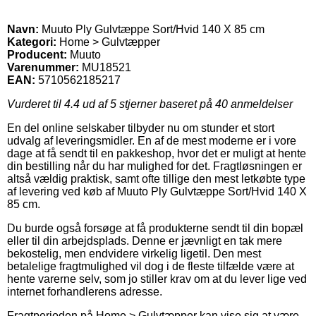
Navn:
Muuto Ply Gulvtæppe Sort/Hvid 140 X 85 cm
Kategori:
Home > Gulvtæpper
Producent:
Muuto
Varenummer:
MU18521
EAN:
5710562185217
Vurderet til
4.4
ud af 5 stjerner baseret på
40
anmeldelser
En del online selskaber tilbyder nu om stunder et stort
udvalg af leveringsmidler. En af de mest moderne er i vore
dage at få sendt til en pakkeshop, hvor det er muligt at hente
din bestilling når du har mulighed for det. Fragtløsningen er
altså vældig praktisk, samt ofte tillige den mest letkøbte type
af levering ved køb af Muuto Ply Gulvtæppe Sort/Hvid 140 X
85 cm.
Du burde også forsøge at få produkterne sendt til din bopæl
eller til din arbejdsplads. Denne er jævnligt en tak mere
bekostelig, men endvidere virkelig ligetil. Den mest
betalelige fragtmulighed vil dog i de fleste tilfælde være at
hente varerne selv, som jo stiller krav om at du lever lige ved
internet forhandlerens adresse.
Fragtperioden på Home > Gulvtæpper kan vise sig at være