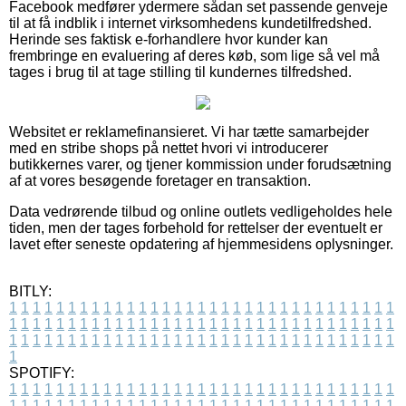
Facebook medfører ydermere sådan set passende genveje
til at få indblik i internet virksomhedens kundetilfredshed.
Herinde ses faktisk e-forhandlere hvor kunder kan
frembringe en evaluering af deres køb, som lige så vel må
tages i brug til at tage stilling til kundernes tilfredshed.
Websitet er reklamefinansieret. Vi har tætte samarbejder
med en stribe shops på nettet hvori vi introducerer
butikkernes varer, og tjener kommission under forudsætning
af at vores besøgende foretager en transaktion.
Data vedrørende tilbud og online outlets vedligeholdes hele
tiden, men der tages forbehold for rettelser der eventuelt er
lavet efter seneste opdatering af hjemmesidens oplysninger.
BITLY:
1
1
1
1
1
1
1
1
1
1
1
1
1
1
1
1
1
1
1
1
1
1
1
1
1
1
1
1
1
1
1
1
1
1
1
1
1
1
1
1
1
1
1
1
1
1
1
1
1
1
1
1
1
1
1
1
1
1
1
1
1
1
1
1
1
1
1
1
1
1
1
1
1
1
1
1
1
1
1
1
1
1
1
1
1
1
1
1
1
1
1
1
1
1
1
1
1
1
1
1
SPOTIFY:
1
1
1
1
1
1
1
1
1
1
1
1
1
1
1
1
1
1
1
1
1
1
1
1
1
1
1
1
1
1
1
1
1
1
1
1
1
1
1
1
1
1
1
1
1
1
1
1
1
1
1
1
1
1
1
1
1
1
1
1
1
1
1
1
1
1