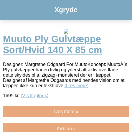
Xgryde
Muuto Ply Gulvtæppe
Sort/Hvid 140 X 85 cm
Designer: Margrethe Odgaard For MuutoKoncept: MuutoÂ´s
Ply gulvtæpper har en livlig og yderst attraktiv overflade,
dette skyldes bl.a. zigzag- mønsteret der er i tæppet.
Designet af Margrethe Odgaards med hendes vision om at
tæpper, ikke kun er tekstilove
(Læs mere)
1695
kr.
(Vis fragtpris)
Læs mere »
Køb nu »