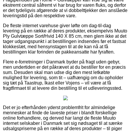
ekstremt central såfremt vi har brug for varen fluks, og derfor
er det tydeligvis afgørende at vi dobbelttjekker den anslåede
leveringstid på den respektive vare.
De fleste internet varehuse giver løfte om dag-til-dag
levering på en række af deres produkter, eksempelvis Muuto
Ply Gulvtæppe Sort/Hvid 140 X 85 cm, men glem ikke at det
tager udgangspunkt i at bestillingen indsendes før et fastsat
klokkeslæt, med hensynstagen til at de kan nå at få
bestillingen klar forinden de pakkeansatte har fyraften.
Flere e-forretninger i Danmark byder på fragt uden gebyr,
men undertiden er det påkrævet at du bestiller for en præcis
sum. Desuden skal man udse dig den mest letkøbte
mulighed for levering, som tit – uafhængig om du opholder
sig tæt på Taastrup, Ikast eller Vojens – vil være at få
fragtfirmaet til at levere din bestilling til et udleveringssted.
Det er jo efterhånden yderst problemfrit for almindelige
mennesker at finde de laveste priser i blandt forskellige
online forhandlere, og derved har langt de fleste Muuto
internet selskaber i Danmark set sig nødsaget til at sænke
udsalgspriserne på en række af deres produkter – til piger