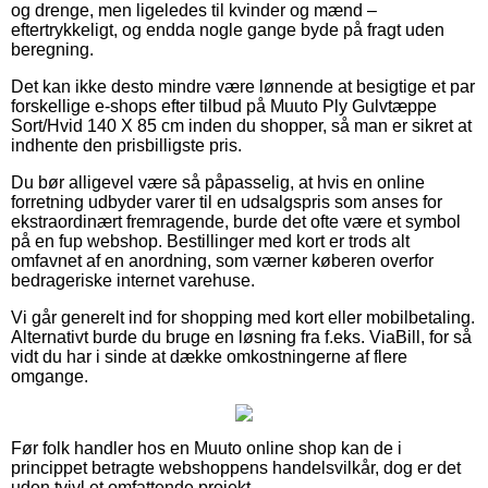
og drenge, men ligeledes til kvinder og mænd –
eftertrykkeligt, og endda nogle gange byde på fragt uden
beregning.
Det kan ikke desto mindre være lønnende at besigtige et par
forskellige e-shops efter tilbud på Muuto Ply Gulvtæppe
Sort/Hvid 140 X 85 cm inden du shopper, så man er sikret at
indhente den prisbilligste pris.
Du bør alligevel være så påpasselig, at hvis en online
forretning udbyder varer til en udsalgspris som anses for
ekstraordinært fremragende, burde det ofte være et symbol
på en fup webshop. Bestillinger med kort er trods alt
omfavnet af en anordning, som værner køberen overfor
bedrageriske internet varehuse.
Vi går generelt ind for shopping med kort eller mobilbetaling.
Alternativt burde du bruge en løsning fra f.eks. ViaBill, for så
vidt du har i sinde at dække omkostningerne af flere
omgange.
Før folk handler hos en Muuto online shop kan de i
princippet betragte webshoppens handelsvilkår, dog er det
uden tvivl et omfattende projekt.