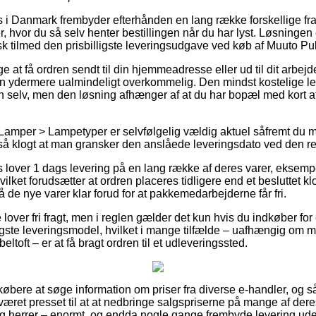
 i Danmark frembyder efterhånden en lang række forskellige frag
r, hvor du så selv henter bestillingen når du har lyst. Løsningen
sk tilmed den prisbilligste leveringsudgave ved køb af Muuto P
e at få ordren sendt til din hjemmeadresse eller ud til dit arbejd
en ydermere ualmindeligt overkommelig. Den mindst kostelige l
en selv, men den løsning afhænger af at du har bopæl med kort a
Lamper > Lampetyper er selvfølgelig vældig aktuel såfremt du m
ltså klogt at man gransker den anslåede leveringsdato ved den re
ts lover 1 dags levering på en lang række af deres varer, eksemp
lket forudsætter at ordren placeres tidligere end et besluttet k
å de nye varer klar forud for at pakkemedarbejderne får fri.
 lover fri fragt, men i reglen gælder det kun hvis du indkøber f
ste leveringsmodel, hvilket i mange tilfælde – uafhængig om m
eltoft – er at få bragt ordren til et udleveringssted.
r købere at søge information om priser fra diverse e-handler, og så
ret presset til at at nedbringe salgspriserne på mange af deres
og herrer – enormt, og endda nogle gange frembyde levering ude