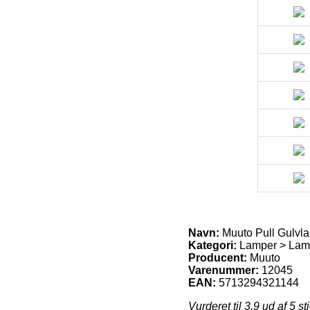
Navn:
Muuto Pull Gulvl
Kategori:
Lamper > Lam
Producent:
Muuto
Varenummer:
12045
EAN:
5713294321144
Vurderet til
3.9
ud af 5 st