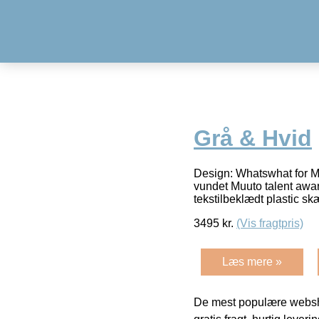
Grå & Hvid
Design: Whatswhat for Mu
vundet Muuto talent awar
tekstilbeklædt plastic 
3495
kr.
(Vis fragtpris)
Læs mere »
De mest populære websho