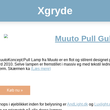
Xgryde
Muuto Pull Gu
utoKoncept:Pull Lamp fra Muuto er en flot og stilrent designe
d 2010. Selve lampen er fremstillet i massiv eg med tekstil ledn
skærm. Skærmen ka
(Læs mere)
Køb nu »
ps i øjeblikket inden for belysning er
AndLight.dk
og
Luxlight.