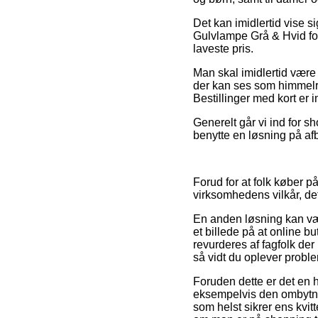
Det kan imidlertid vise s
Gulvlampe Grå & Hvid for
laveste pris.
Man skal imidlertid være 
der kan ses som himmelrå
Bestillinger med kort er i
Generelt går vi ind for 
benytte en løsning på afbe
Forud for at folk køber p
virksomhedens vilkår, de
En anden løsning kan væ
et billede på at online b
revurderes af fagfolk der
så vidt du oplever proble
Foruden dette er det en h
eksempelvis den ombytning
som helst sikrer ens kvi