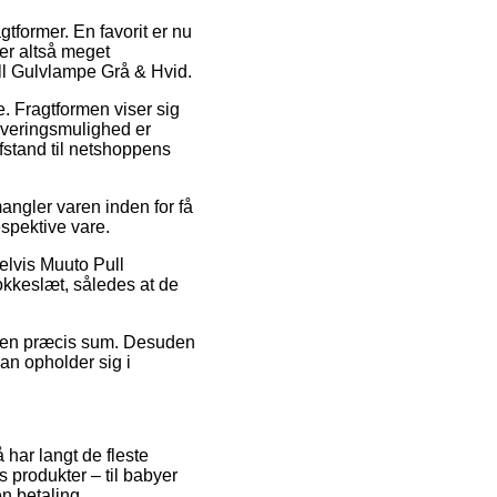
tformer. En favorit er nu
 er altså meget
ull Gulvlampe Grå & Hvid.
e. Fragtformen viser sig
everingsmulighed er
fstand til netshoppens
angler varen inden for få
spektive vare.
elvis Muuto Pull
lokkeslæt, således at de
or en præcis sum. Desuden
an opholder sig i
 har langt de fleste
 produkter – til babyer
n betaling.