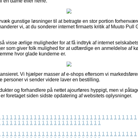
l en dame eller herre.
rvæk gunstige løsninger til at betragte en stor portion forhen
nderer vi, at du sonderer internet firmaets kritik af Muuto Pul
 visse ærlige muligheder for at få indtryk af internet selskabet
ger som giver folk mulighed for at udfærdige en anmeldelse af
ornemme hvor glade kunderne er.
ansieret. Vi hjælper masser af e-shops eftersom vi markedsfører
 personer vi sender videre laver en bestilling.
kter og forhandlere på nettet ajourføres hyppigt, men vi påtager
 er foretaget siden sidste opdatering af websitets oplysninger.
1
1
1
1
1
1
1
1
1
1
1
1
1
1
1
1
1
1
1
1
1
1
1
1
1
1
1
1
1
1
1
1
1
1
1
1
1
1
1
1
1
1
1
1
1
1
1
1
1
1
1
1
1
1
1
1
1
1
1
1
1
1
1
1
1
1
1
1
1
1
1
1
1
1
1
1
1
1
1
1
1
1
1
1
1
1
1
1
1
1
1
1
1
1
1
1