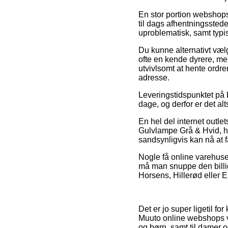
En stor portion webshops
til dags afhentningsstede
uproblematisk, samt typi
Du kunne alternativt vælg
ofte en kende dyrere, m
utvivlsomt at hente ordr
adresse.
Leveringstidspunktet på 
dage, og derfor er det a
En hel del internet outle
Gulvlampe Grå & Hvid, hvi
sandsynligvis kan nå at f
Nogle få online varehuse
må man snuppe den billig
Horsens, Hillerød eller Eb
Det er jo super ligetil fo
Muuto online webshops væ
og børn, samt til damer 