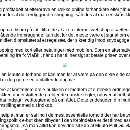
ig profitabelt at efterprøve en række online forhandlere efter tilb
ud for at du færdiggør din shopping, således at man er skråsik
opmærksom på, at i tilfælde af at en internet webshop afsætter d
bende fremragende, kan det for det meste være et signal om en
midlertid omsluttet af et regelsæt, der sikrer dig imod snydagtige
shopping med kort eller betalinger med mobilen. Som en alternat
taling fra fx ViaBill, når du har til hensigt at betale prisen ove
å en Muuto e-forhandler kan man for at være på den sikre side sæ
t er dog gerne en omfattende opgave.
re at kontrollere om e-butikken er medlem af e-mærke ordning
utikken understøtter de gældende danske regler, udover at netbut
 har indsigt i vedtægterne på området. Dette er desuden din mul
mstillinger med dit indkøb.
jælp at man er sat ind i de mest essentielle forhold der har bety
spolitik e-butikken tilbyder. I den forbindelse er det tilmed es
tteringsmail, så man altid kan bevidne sit køb af Muuto Pull Gul