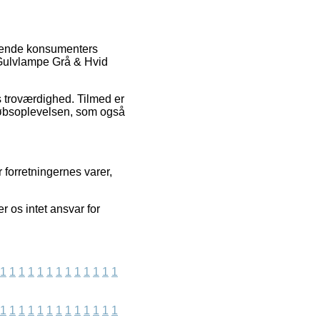
værende konsumenters
l Gulvlampe Grå & Hvid
s troværdighed. Tilmed er
 købsoplevelsen, som også
 forretningernes varer,
 os intet ansvar for
1
1
1
1
1
1
1
1
1
1
1
1
1
1
1
1
1
1
1
1
1
1
1
1
1
1