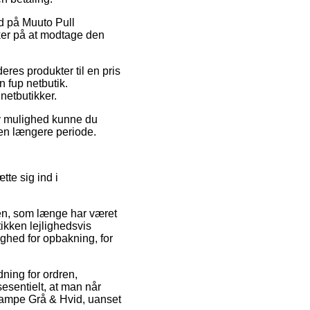
ud på Muuto Pull
ker på at modtage den
eres produkter til en pris
 fup netbutik.
 netbutikker.
iv mulighed kunne du
r en længere periode.
tte sig ind i
en, som længe har været
ikken lejlighedsvis
ighed for opbakning, for
dning for ordren,
sesentielt, at man når
vlampe Grå & Hvid, uanset