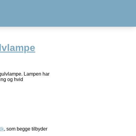
lvlampe
t gulvlampe. Lampen har
ing og hvid
dk
, som begge tilbyder