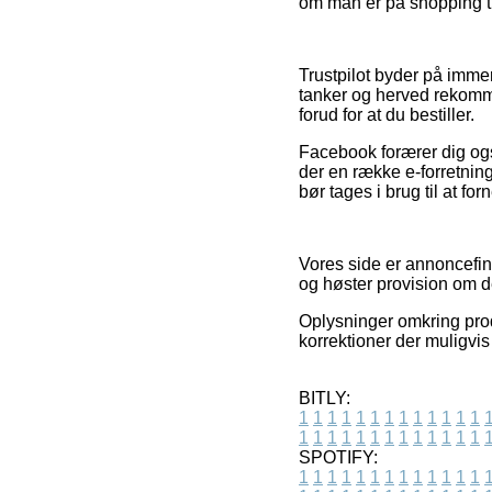
om man er på shopping ti
Trustpilot byder på imme
tanker og herved rekomma
forud for at du bestiller.
Facebook forærer dig også
der en række e-forretnin
bør tages i brug til at f
Vores side er annoncefin
og høster provision om de
Oplysninger omkring produ
korrektioner der muligvis
BITLY:
1
1
1
1
1
1
1
1
1
1
1
1
1
1
1
1
1
1
1
1
1
1
1
1
1
1
SPOTIFY:
1
1
1
1
1
1
1
1
1
1
1
1
1