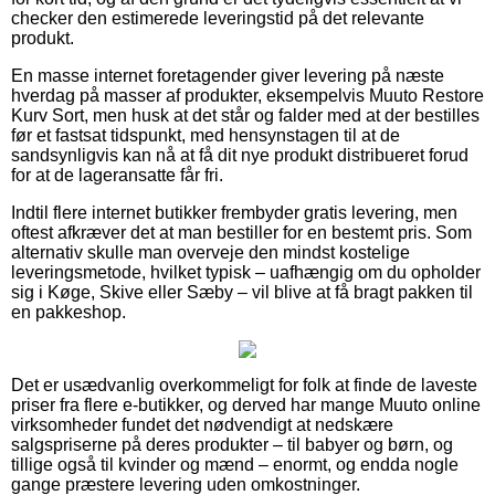
checker den estimerede leveringstid på det relevante
produkt.
En masse internet foretagender giver levering på næste
hverdag på masser af produkter, eksempelvis Muuto Restore
Kurv Sort, men husk at det står og falder med at der bestilles
før et fastsat tidspunkt, med hensynstagen til at de
sandsynligvis kan nå at få dit nye produkt distribueret forud
for at de lageransatte får fri.
Indtil flere internet butikker frembyder gratis levering, men
oftest afkræver det at man bestiller for en bestemt pris. Som
alternativ skulle man overveje den mindst kostelige
leveringsmetode, hvilket typisk – uafhængig om du opholder
sig i Køge, Skive eller Sæby – vil blive at få bragt pakken til
en pakkeshop.
Det er usædvanlig overkommeligt for folk at finde de laveste
priser fra flere e-butikker, og derved har mange Muuto online
virksomheder fundet det nødvendigt at nedskære
salgspriserne på deres produkter – til babyer og børn, og
tillige også til kvinder og mænd – enormt, og endda nogle
gange præstere levering uden omkostninger.