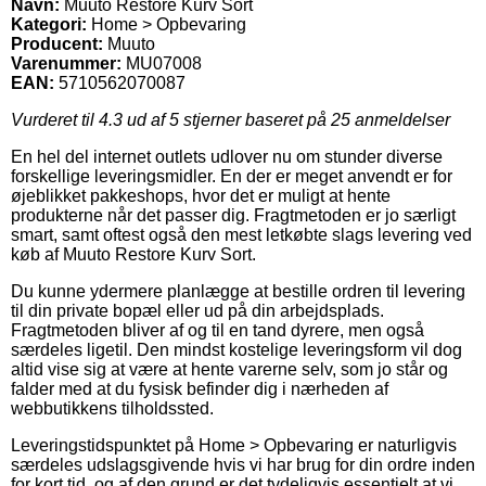
Navn:
Muuto Restore Kurv Sort
Kategori:
Home > Opbevaring
Producent:
Muuto
Varenummer:
MU07008
EAN:
5710562070087
Vurderet til
4.3
ud af 5 stjerner baseret på
25
anmeldelser
En hel del internet outlets udlover nu om stunder diverse
forskellige leveringsmidler. En der er meget anvendt er for
øjeblikket pakkeshops, hvor det er muligt at hente
produkterne når det passer dig. Fragtmetoden er jo særligt
smart, samt oftest også den mest letkøbte slags levering ved
køb af Muuto Restore Kurv Sort.
Du kunne ydermere planlægge at bestille ordren til levering
til din private bopæl eller ud på din arbejdsplads.
Fragtmetoden bliver af og til en tand dyrere, men også
særdeles ligetil. Den mindst kostelige leveringsform vil dog
altid vise sig at være at hente varerne selv, som jo står og
falder med at du fysisk befinder dig i nærheden af
webbutikkens tilholdssted.
Leveringstidspunktet på Home > Opbevaring er naturligvis
særdeles udslagsgivende hvis vi har brug for din ordre inden
for kort tid, og af den grund er det tydeligvis essentielt at vi