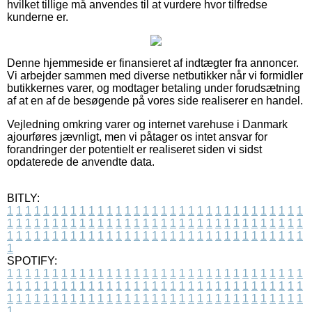
hvilket tillige må anvendes til at vurdere hvor tilfredse
kunderne er.
Denne hjemmeside er finansieret af indtægter fra annoncer.
Vi arbejder sammen med diverse netbutikker når vi formidler
butikkernes varer, og modtager betaling under forudsætning
af at en af de besøgende på vores side realiserer en handel.
Vejledning omkring varer og internet varehuse i Danmark
ajourføres jævnligt, men vi påtager os intet ansvar for
forandringer der potentielt er realiseret siden vi sidst
opdaterede de anvendte data.
BITLY:
1
1
1
1
1
1
1
1
1
1
1
1
1
1
1
1
1
1
1
1
1
1
1
1
1
1
1
1
1
1
1
1
1
1
1
1
1
1
1
1
1
1
1
1
1
1
1
1
1
1
1
1
1
1
1
1
1
1
1
1
1
1
1
1
1
1
1
1
1
1
1
1
1
1
1
1
1
1
1
1
1
1
1
1
1
1
1
1
1
1
1
1
1
1
1
1
1
1
1
1
SPOTIFY:
1
1
1
1
1
1
1
1
1
1
1
1
1
1
1
1
1
1
1
1
1
1
1
1
1
1
1
1
1
1
1
1
1
1
1
1
1
1
1
1
1
1
1
1
1
1
1
1
1
1
1
1
1
1
1
1
1
1
1
1
1
1
1
1
1
1
1
1
1
1
1
1
1
1
1
1
1
1
1
1
1
1
1
1
1
1
1
1
1
1
1
1
1
1
1
1
1
1
1
1