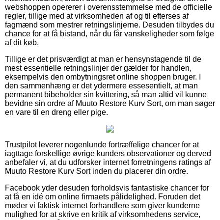
webshoppen opererer i overensstemmelse med de officielle
regler, tillige med at virksomheden af og til efterses af
fagmænd som mestrer retningslinjerne. Desuden tilbydes du
chance for at få bistand, når du får vanskeligheder som følge
af dit køb.
Tillige er det prisværdigt at man er hensynstagende til de
mest essentielle retningslinjer der gælder for handlen,
eksempelvis den ombytningsret online shoppen bruger. I
den sammenhæng er det ydermere essesentielt, at man
permanent bibeholder sin kvittering, så man altid vil kunne
bevidne sin ordre af Muuto Restore Kurv Sort, om man søger
en vare til en dreng eller pige.
Trustpilot leverer nogenlunde fortræffelige chancer for at
iagttage forskellige øvrige kunders observationer og derved
anbefaler vi, at du udforsker internet forretningens ratings af
Muuto Restore Kurv Sort inden du placerer din ordre.
Facebook yder desuden forholdsvis fantastiske chancer for
at få en idé om online firmaets pålidelighed. Foruden det
møder vi faktisk internet forhandlere som giver kunderne
mulighed for at skrive en kritik af virksomhedens service,