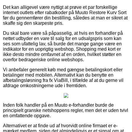
Det kan alligevel være nyttigt at prøve et par forskellige
internet outlets efter rabatkoder på Muuto Restore Kurv Sort
før du gennemfører din bestilling, således at man er sikret at
skaffe sig den skarpeste pris.
Du skal bare være så påpasselig, at hvis en forhandler på
nettet udbyder en vare til salg for en udsalgspris som kan
ses som ufattelig lav, så burde det mange gange være en
indikator for en uoprigtig webshop. Shopping med kort er
ikke desto mindre omfavnet af en orden, hvilket støtter en
overfor bedrageriske online webshops.
Vi anbefaler generelt køb med gængse betalingskort eller
betalinger med mobilen. Alternativt kan du benytte en
afbetalingsløsning fra fx ViaBill, i tilfælde af at du gerne vil
afdrage omkostningerne ude i fremtiden.
Inden folk handler på en Muuto e-forhandler burde de
principielt granske netshoppens regler, men det er uden tvivl
en omfattende opgave.
Alternativet er at finde ud af hvorvidt online firmaet er e-
mærket medlem, siden det almindeligvis er et signal om at