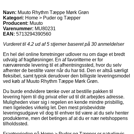
Navn:
Muuto Rhythm Tæppe Mørk Grøn
Kategori:
Home > Puder og Tæpper
Producent:
Muuto
Varenummer:
MU80231
EAN:
5713294390560
Vurderet til
4.2
ud af 5 stjerner baseret på
30
anmeldelser
En hel del online forretninger udlover nu om dage et bredt
udvalg af fragtløsninger. En af favoritterne er for
nærværende levering til et afhentningssted, hvor du selv
afhenter de bestilte varer når du har tid. Den er altså særligt
fleksibel, samt typisk derudover den billigste leveringsmodel
ved køb af Muuto Rhythm Tæppe Mørk Grøn.
Du burde endvidere tænke over at bestille pakken til
levering hjem til dig privat eller ud til dit arbejdes adresse.
Muligheden viser sig i regelen en kende mindre prisbillig,
men ligeledes virkelig let. Den mest prisbevidste
leveringsudgave vil dog til enhver tid være at du selv henter
produkterne, men det betinges af at du er nær netshoppens
tilholdssted.
Fragtperioden på Home > Puder og Tæpper er naturligvis