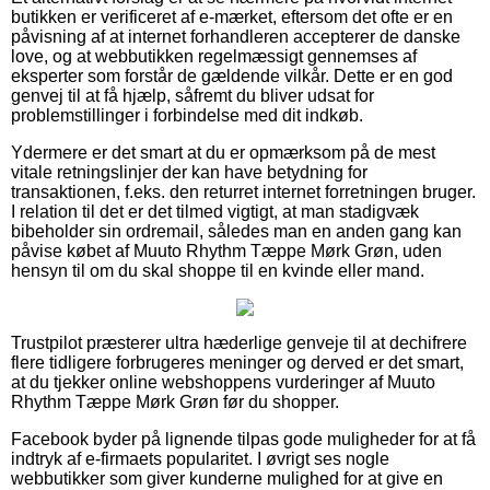
butikken er verificeret af e-mærket, eftersom det ofte er en
påvisning af at internet forhandleren accepterer de danske
love, og at webbutikken regelmæssigt gennemses af
eksperter som forstår de gældende vilkår. Dette er en god
genvej til at få hjælp, såfremt du bliver udsat for
problemstillinger i forbindelse med dit indkøb.
Ydermere er det smart at du er opmærksom på de mest
vitale retningslinjer der kan have betydning for
transaktionen, f.eks. den returret internet forretningen bruger.
I relation til det er det tilmed vigtigt, at man stadigvæk
bibeholder sin ordremail, således man en anden gang kan
påvise købet af Muuto Rhythm Tæppe Mørk Grøn, uden
hensyn til om du skal shoppe til en kvinde eller mand.
Trustpilot præsterer ultra hæderlige genveje til at dechifrere
flere tidligere forbrugeres meninger og derved er det smart,
at du tjekker online webshoppens vurderinger af Muuto
Rhythm Tæppe Mørk Grøn før du shopper.
Facebook byder på lignende tilpas gode muligheder for at få
indtryk af e-firmaets popularitet. I øvrigt ses nogle
webbutikker som giver kunderne mulighed for at give en