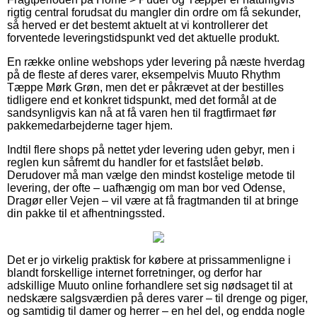
rigtig central forudsat du mangler din ordre om få sekunder,
så herved er det bestemt aktuelt at vi kontrollerer det
forventede leveringstidspunkt ved det aktuelle produkt.
En række online webshops yder levering på næste hverdag
på de fleste af deres varer, eksempelvis Muuto Rhythm
Tæppe Mørk Grøn, men det er påkrævet at der bestilles
tidligere end et konkret tidspunkt, med det formål at de
sandsynligvis kan nå at få varen hen til fragtfirmaet før
pakkemedarbejderne tager hjem.
Indtil flere shops på nettet yder levering uden gebyr, men i
reglen kun såfremt du handler for et fastslået beløb.
Derudover må man vælge den mindst kostelige metode til
levering, der ofte – uafhængig om man bor ved Odense,
Dragør eller Vejen – vil være at få fragtmanden til at bringe
din pakke til et afhentningssted.
Det er jo virkelig praktisk for købere at prissammenligne i
blandt forskellige internet forretninger, og derfor har
adskillige Muuto online forhandlere set sig nødsaget til at
nedskære salgsværdien på deres varer – til drenge og piger,
og samtidig til damer og herrer – en hel del, og endda nogle