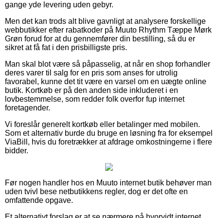
gange yde levering uden gebyr.
Men det kan trods alt blive gavnligt at analysere forskellige
webbutikker efter rabatkoder på Muuto Rhythm Tæppe Mørk
Grøn forud for at du gennemfører din bestilling, så du er
sikret at få fat i den prisbilligste pris.
Man skal blot være så påpasselig, at når en shop forhandler
deres varer til salg for en pris som anses for utrolig
favorabel, kunne det tit være en varsel om en uægte online
butik. Kortkøb er på den anden side inkluderet i en
lovbestemmelse, som redder folk overfor fup internet
foretagender.
Vi foreslår generelt kortkøb eller betalinger med mobilen.
Som et alternativ burde du bruge en løsning fra for eksempel
ViaBill, hvis du foretrækker at afdrage omkostningerne i flere
bidder.
Før nogen handler hos en Muuto internet butik behøver man
uden tvivl bese netbutikkens regler, dog er det ofte en
omfattende opgave.
Et alternativt forslag er at se nærmere på hvorvidt internet