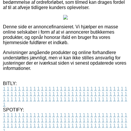
bedømmelse af ordreforløbet, som tilmed kan drages fordel
af til at afveje tidligere kunders oplevelser.
Denne side er annoncefinansieret. Vi hjælper en masse
online selskaber i form af at vi annoncerer butikkernes
produkter, og opnår honorar ifald en bruger fra vores
hjemmeside fuldfører et indkøb.
Anvisninger angående produkter og online forhandlere
understøttes jævnligt, men vi kan ikke stilles ansvarlig for
justeringer der er iværksat siden vi senest opdaterede vores
informationer.
BITLY:
1
1
1
1
1
1
1
1
1
1
1
1
1
1
1
1
1
1
1
1
1
1
1
1
1
1
1
1
1
1
1
1
1
1
1
1
1
1
1
1
1
1
1
1
1
1
1
1
1
1
1
1
1
1
1
1
1
1
1
1
1
1
1
1
1
1
1
1
1
1
1
1
1
1
1
1
1
1
1
1
1
1
1
1
1
1
1
1
1
1
1
1
1
1
1
1
1
1
1
1
SPOTIFY:
1
1
1
1
1
1
1
1
1
1
1
1
1
1
1
1
1
1
1
1
1
1
1
1
1
1
1
1
1
1
1
1
1
1
1
1
1
1
1
1
1
1
1
1
1
1
1
1
1
1
1
1
1
1
1
1
1
1
1
1
1
1
1
1
1
1
1
1
1
1
1
1
1
1
1
1
1
1
1
1
1
1
1
1
1
1
1
1
1
1
1
1
1
1
1
1
1
1
1
1