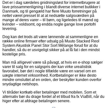
Det er i dag særdeles gnidningsløst for internetbrugere at
lave prissammenligning i blandt diverse internet butikker i
Danmark, og til gengæld har flere Muuto forretninger på
nettet været presset til at at nedsætte salgsværdien på
mange af deres varer – til børn, og ligeledes til mænd og
kvinder – voldsomt, og endda nogle gange love portofri
levering.
Dog kan det trods alt være lønnende at sammenligne en
række online firmaer efter udsalg på Muuto Stacked Reol
System Akustisk Panel Stor Sort Mélange forud for at du
handler, så du er usvigeligt sikker på at få fat i den mindst
kostelige pris.
Man må alligevel være så påvagt, at hvis en e-shop sælger
varer til salg for en salgspris der kan virke urealistisk
favorabel, bør det i nogle tilfælde være en varsel om en
uægte internet virksomhed. Kortbetalinger er ikke desto
mindre omsluttet af en orden, der beskytter kunden overfor
snydagtige netshops.
Vi tilråder kortkøb eller betalinger med mobilen. Som et
alternativ bør du drage fordel af et tilbud fra fx ViaBill, når du
higer efter at afdrage betalingen senere.