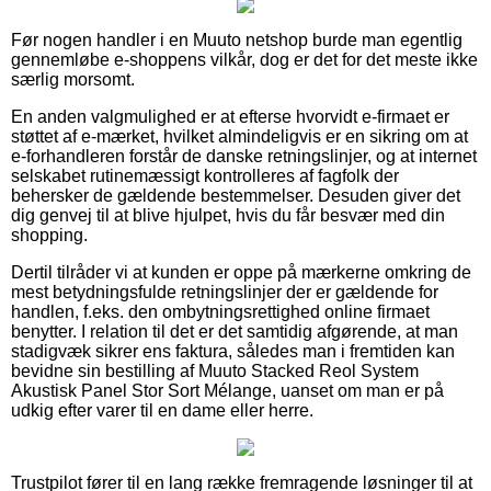
Før nogen handler i en Muuto netshop burde man egentlig
gennemløbe e-shoppens vilkår, dog er det for det meste ikke
særlig morsomt.
En anden valgmulighed er at efterse hvorvidt e-firmaet er
støttet af e-mærket, hvilket almindeligvis er en sikring om at
e-forhandleren forstår de danske retningslinjer, og at internet
selskabet rutinemæssigt kontrolleres af fagfolk der
behersker de gældende bestemmelser. Desuden giver det
dig genvej til at blive hjulpet, hvis du får besvær med din
shopping.
Dertil tilråder vi at kunden er oppe på mærkerne omkring de
mest betydningsfulde retningslinjer der er gældende for
handlen, f.eks. den ombytningsrettighed online firmaet
benytter. I relation til det er det samtidig afgørende, at man
stadigvæk sikrer ens faktura, således man i fremtiden kan
bevidne sin bestilling af Muuto Stacked Reol System
Akustisk Panel Stor Sort Mélange, uanset om man er på
udkig efter varer til en dame eller herre.
Trustpilot fører til en lang række fremragende løsninger til at