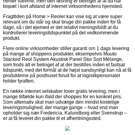
henter varerne, men den løsning er betinget af at du har
bopæl i kort afstand af internet virksomhedens hjemsted.
Fragttiden på Home > Reoler kan vise sig at være super
relevant om du står og skal bruge din pakke inden for få
dage, så i det øjemed er det relativt meningsfuldt at du
kontrollerer leveringstidspunktet på det vedkommende
produkt.
Flere online virksomheder stiller garanti om 1 dags levering
på mange af shoppens produkter, eksempelvis Muuto
Stacked Reol System Akustisk Panel Stor Sort Mélange,
som trods alt er betinget af at der bestilles inden et fastsat
tidspunkt, med det formål at de højst sandsynligt kan nå at få
produkterne på posthuset forud for at logistikpersonalet
holder fyraften.
En række internet selskaber lover gratis levering, men i
mange tilfælde kun ifald der shoppes for en konkret pris.
Som alternativ skal man udvælge den mindst kostelige
leveringsmulighed, der mange gange – hvad end man
opholder sig nær Fredericia, Kalundborg eller Svenstrup –
er at få leveret din pakke til et afhentningssted.