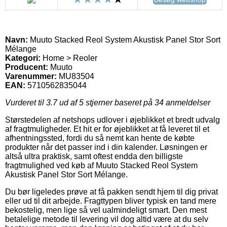
Navn:
Muuto Stacked Reol System Akustisk Panel Stor Sort
Mélange
Kategori:
Home > Reoler
Producent:
Muuto
Varenummer:
MU83504
EAN:
5710562835044
Vurderet til
3.7
ud af 5 stjerner baseret på
34
anmeldelser
Størstedelen af netshops udlover i øjeblikket et bredt udvalg
af fragtmuligheder. Et hit er for øjeblikket at få leveret til et
afhentningssted, fordi du så nemt kan hente de købte
produkter når det passer ind i din kalender. Løsningen er
altså ultra praktisk, samt oftest endda den billigste
fragtmulighed ved køb af Muuto Stacked Reol System
Akustisk Panel Stor Sort Mélange.
Du bør ligeledes prøve at få pakken sendt hjem til dig privat
eller ud til dit arbejde. Fragttypen bliver typisk en tand mere
bekostelig, men lige så vel ualmindeligt smart. Den mest
betalelige metode til levering vil dog altid være at du selv