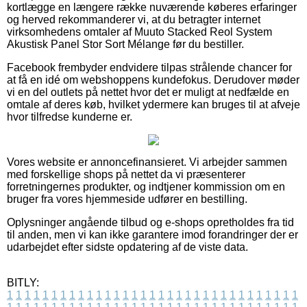
kortlægge en længere række nuværende køberes erfaringer
og herved rekommanderer vi, at du betragter internet
virksomhedens omtaler af Muuto Stacked Reol System
Akustisk Panel Stor Sort Mélange før du bestiller.
Facebook frembyder endvidere tilpas strålende chancer for
at få en idé om webshoppens kundefokus. Derudover møder
vi en del outlets på nettet hvor det er muligt at nedfælde en
omtale af deres køb, hvilket ydermere kan bruges til at afveje
hvor tilfredse kunderne er.
Vores website er annoncefinansieret. Vi arbejder sammen
med forskellige shops på nettet da vi præsenterer
forretningernes produkter, og indtjener kommission om en
bruger fra vores hjemmeside udfører en bestilling.
Oplysninger angående tilbud og e-shops opretholdes fra tid
til anden, men vi kan ikke garantere imod forandringer der er
udarbejdet efter sidste opdatering af de viste data.
BITLY:
1
1
1
1
1
1
1
1
1
1
1
1
1
1
1
1
1
1
1
1
1
1
1
1
1
1
1
1
1
1
1
1
1