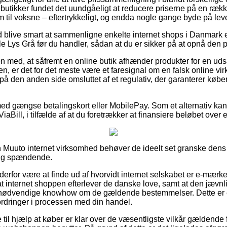
utikker fundet det uundgåeligt at reducere priserne på en række
om til voksne – eftertrykkeligt, og endda nogle gange byde på le
tid blive smart at sammenligne enkelte internet shops i Danmark 
 Lys Grå før du handler, sådan at du er sikker på at opnå den pri
n med, at såfremt en online butik afhænder produkter for en ud
, er det for det meste være et faresignal om en falsk online 
på den anden side omsluttet af et regulativ, der garanterer køb
 med gængse betalingskort eller MobilePay. Som et alternativ ka
ViaBill, i tilfælde af at du foretrækker at finansiere beløbet ove
Muuto internet virksomhed behøver de ideelt set granske dens b
lig spændende.
 derfor være at finde ud af hvorvidt internet selskabet er e-mæ
at internet shoppen efterlever de danske love, samt at den jævnl
nødvendige knowhow om de gældende bestemmelser. Dette er en
fordringer i processen med din handel.
til hjælp at køber er klar over de væsentligste vilkår gældende f