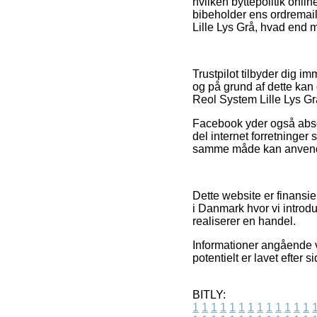
hvilken byttepolitik onl
bibeholder ens ordremail
Lille Lys Grå, hvad end m
Trustpilot tilbyder dig 
og på grund af dette kan
Reol System Lille Lys Grå
Facebook yder også absol
del internet forretninger
samme måde kan anvendes t
Dette website er finansi
i Danmark hvor vi introd
realiserer en handel.
Informationer angående va
potentielt er lavet efter 
BITLY:
1
1
1
1
1
1
1
1
1
1
1
1
1