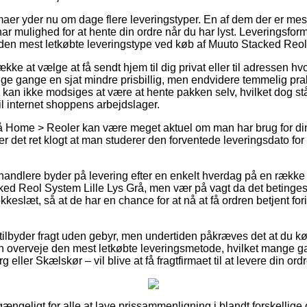
maer yder nu om dage flere leveringstyper. En af dem der er mest
ar mulighed for at hente din ordre når du har lyst. Leveringsfo
re den mest letkøbte leveringstype ved køb af Muuto Stacked Reol
ke at vælge at få sendt hjem til dig privat eller til adressen hvo
e gange en sjat mindre prisbillig, men endvidere temmelig pra
g kan ikke modsiges at være at hente pakken selv, hvilket dog st
il internet shoppens arbejdslager.
 Home > Reoler kan være meget aktuel om man har brug for dine
er det ret klogt at man studerer den forventede leveringsdato 
rhandlere byder på levering efter en enkelt hverdag på en række 
ed Reol System Lille Lys Grå, men vær på vagt da det betinges
lokkeslæt, så at de har en chance for at nå at få ordren betjent fo
ilbyder fragt uden gebyr, men undertiden påkræves det at du købe
n overveje den mest letkøbte leveringsmetode, hvilket mange 
 eller Skælskør – vil blive at få fragtfirmaet til at levere din ordr
 gængeligt for alle at lave prissammenligning i blandt forskellige