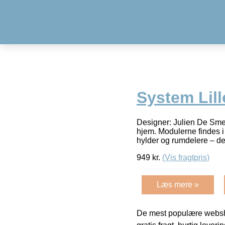
System Lill
Designer: Julien De Smed
hjem. Modulerne findes i
hylder og rumdelere – de
949
kr.
(Vis fragtpris)
Læs mere »
De mest populære websho