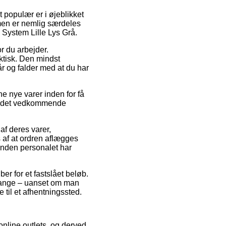
 populær er i øjeblikket
rmen er nemlig særdeles
 System Lille Lys Grå.
r du arbejder.
ktisk. Den mindst
år og falder med at du har
 nye varer inden for få
for det vedkommende
af deres varer,
 af at ordren aflægges
rinden personalet har
r for et fastslået beløb.
gange – uanset om man
e til et afhentningssted.
 online outlets, og derved