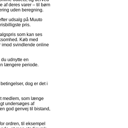
 af deres varer – til børn
vering uden beregning.
efter udsalg på Muuto
sbilligste pris.
salgspris som kan ses
virksomhed. Køb med
er imod svindlende online
n du udnytte en
r en længere periode.
etingelser, dog er det i
rket medlem, som længe
igt undersøges af
 god genvej til bistand,
or ordren, til eksempel