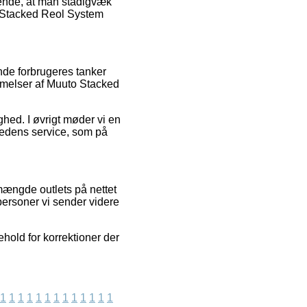
rende, at man stadigvæk
o Stacked Reol System
nde forbrugeres tanker
ømmelser af Muuto Stacked
hed. I øvrigt møder vi en
mhedens service, som på
mængde outlets på nettet
personer vi sender videre
ehold for korrektioner der
1
1
1
1
1
1
1
1
1
1
1
1
1