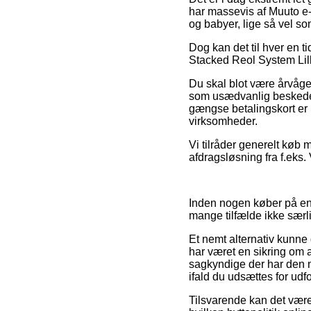
har massevis af Muuto e-b
og babyer, lige så vel s
Dog kan det til hver en 
Stacked Reol System Lille
Du skal blot være årvåge
som usædvanlig beskeden
gængse betalingskort er 
virksomheder.
Vi tilråder generelt køb
afdragsløsning fra f.eks. 
Inden nogen køber på en 
mange tilfælde ikke sær
Et nemt alternativ kunne
har været en sikring om 
sagkyndige der har den 
ifald du udsættes for ud
Tilsvarende kan det være 