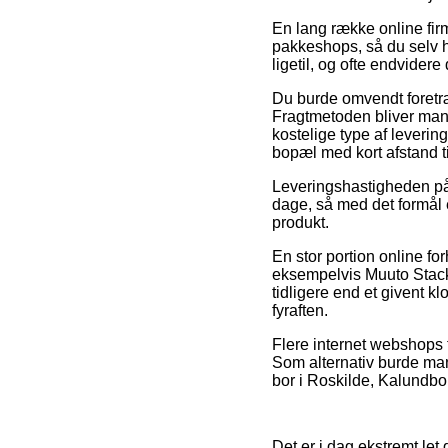
En lang række online fir
pakkeshops, så du selv h
ligetil, og ofte endvide
Du burde omvendt foretræk
Fragtmetoden bliver mang
kostelige type af leverin
bopæl med kort afstand t
Leveringshastigheden på
dage, så med det formål 
produkt.
En stor portion online fo
eksempelvis Muuto Stack
tidligere end et givent k
fyraften.
Flere internet webshops t
Som alternativ burde ma
bor i Roskilde, Kalundborg
Det er i dag ekstremt let