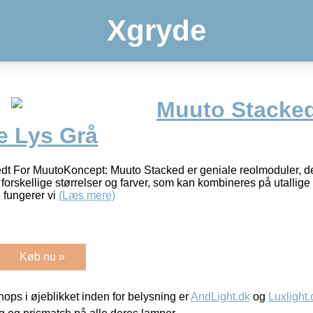
Xgryde
Muuto Stacked
e Lys Grå
t For MuutoKoncept: Muuto Stacked er geniale reolmoduler, der 
 forskellige størrelser og farver, som kan kombineres på utallig
 fungerer vi
(Læs mere)
Køb nu »
ps i øjeblikket inden for belysning er
AndLight.dk
og
Luxlight.