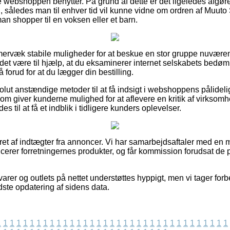
ine webshoppen benytter. På grund af dette er det ligeledes afgø
, således man til enhver tid vil kunne vidne om ordren af Muut
an shopper til en voksen eller et barn.
immervæk stabile muligheder for at beskue en stor gruppe nuvære
 det være til hjælp, at du eksaminerer internet selskabets bed
 forud for at du lægger din bestilling.
ut anstændige metoder til at få indsigt i webshoppens pålidelig
 som giver kunderne mulighed for at aflevere en kritik af virkso
il at få et indblik i tidligere kunders oplevelser.
eret af indtægter fra annoncer. Vi har samarbejdsaftaler med en 
ucerer forretningernes produkter, og får kommission forudsat de 
rer og outlets på nettet understøttes hyppigt, men vi tager forb
sidste opdatering af sidens data.
1
1
1
1
1
1
1
1
1
1
1
1
1
1
1
1
1
1
1
1
1
1
1
1
1
1
1
1
1
1
1
1
1
1
1