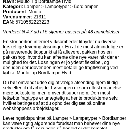
Navn:
Muuto Tip Bordlampe Hvid
Kategori:
Lamper > Lampetyper > Bordlamper
Producent:
Muuto
Varenummer:
21311
EAN:
5710562223223
Vurderet til
4.7
ud af 5 stjerner baseret på
48
anmeldelser
En stor portion internet virksomheder tilbyder nu diverse
forskellige leveringsløsninger. En af de mest almindelige er
på nuværende tidspunkt at få afleveret pakken hos en
pakkeshop, hvor du kan afhente dine nye varer når der er
mulighed for det. Løsningen er jo yderst fleksibel, og
desuden derudover den mest betalelige fragtløsning ved
køb af Muuto Tip Bordlampe Hvid.
Du bør omvendt udse dig at vælge afsending hjem til dig
selv eller til dit arbejde. Løsningen er som oftest en anelse
mere bekostelig, men omvendt super nem. Den mest
letkøbte fragttype er unægtelig at hente produkterne selv,
hvilket betinges af at du opholder dig tæt på online
webshoppens arbejdslager.
Leveringstidspunktet på Lamper > Lampetyper > Bordlamper
kan være rigtig afgørende forudsat man behøver dine nye
produkter om få sekunder, så herved er det komplet