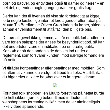
børn og babyer, og endvidere også til damer og herrer – en
hel del, og endda nogle gange garantere gratis fragt.
Derfor kan det til hver en tid vise sig fordelagtigt at kigge
forbi nogle forskellige internet foretagender efter rabat på
Muuto Tip Bordlampe Oliven Grøn inden du køber, således
at man er velinformeret til at få fat i den billigste pris.
Du bør alligevel ikke glemme, at når en butik forhandler en
vare for en salgspris der anses for besynderligt god, så kan
det undertiden være en indikation på en uærlig butik.
Kortkøb er på den anden side dækket ind under et
reglement, som forsvarer kunden imod uærlige forhandlere
på nettet.
Vi tilråder kortbetalinger eller betalinger med mobilen. Som
et alternativ kunne du vælge et tilbud fra f.eks. ViaBill, ifald
du higer efter at klare beløbet over et længere tidsrum.
Forinden folk shopper i en Muuto forretning på nettet burde
de helt sikkert gøre sig bekendt med indholdet af
webshoppens forretningsvilkår, men det er almindeligvis
ikke videre spændende.