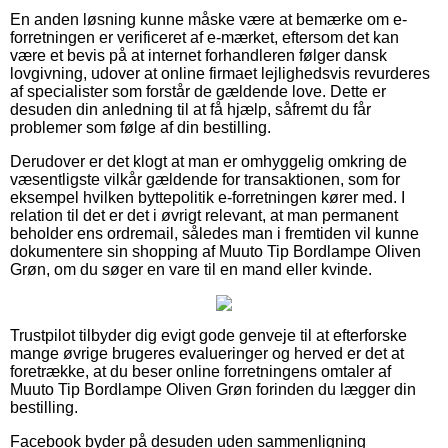
En anden løsning kunne måske være at bemærke om e-
forretningen er verificeret af e-mærket, eftersom det kan
være et bevis på at internet forhandleren følger dansk
lovgivning, udover at online firmaet lejlighedsvis revurderes
af specialister som forstår de gældende love. Dette er
desuden din anledning til at få hjælp, såfremt du får
problemer som følge af din bestilling.
Derudover er det klogt at man er omhyggelig omkring de
væsentligste vilkår gældende for transaktionen, som for
eksempel hvilken byttepolitik e-forretningen kører med. I
relation til det er det i øvrigt relevant, at man permanent
beholder ens ordremail, således man i fremtiden vil kunne
dokumentere sin shopping af Muuto Tip Bordlampe Oliven
Grøn, om du søger en vare til en mand eller kvinde.
Trustpilot tilbyder dig evigt gode genveje til at efterforske
mange øvrige brugeres evalueringer og herved er det at
foretrække, at du beser online forretningens omtaler af
Muuto Tip Bordlampe Oliven Grøn forinden du lægger din
bestilling.
Facebook byder på desuden uden sammenligning