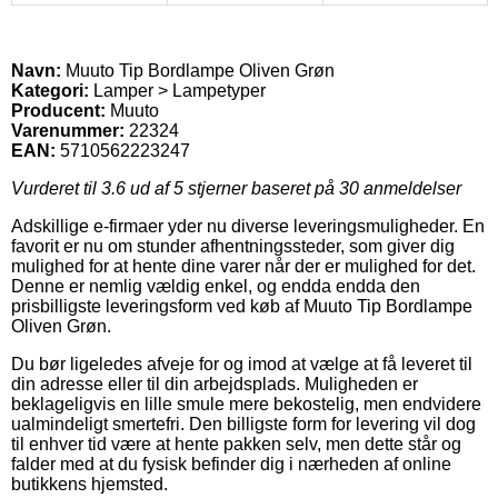
Navn:
Muuto Tip Bordlampe Oliven Grøn
Kategori:
Lamper > Lampetyper
Producent:
Muuto
Varenummer:
22324
EAN:
5710562223247
Vurderet til
3.6
ud af 5 stjerner baseret på
30
anmeldelser
Adskillige e-firmaer yder nu diverse leveringsmuligheder. En
favorit er nu om stunder afhentningssteder, som giver dig
mulighed for at hente dine varer når der er mulighed for det.
Denne er nemlig vældig enkel, og endda endda den
prisbilligste leveringsform ved køb af Muuto Tip Bordlampe
Oliven Grøn.
Du bør ligeledes afveje for og imod at vælge at få leveret til
din adresse eller til din arbejdsplads. Muligheden er
beklageligvis en lille smule mere bekostelig, men endvidere
ualmindeligt smertefri. Den billigste form for levering vil dog
til enhver tid være at hente pakken selv, men dette står og
falder med at du fysisk befinder dig i nærheden af online
butikkens hjemsted.