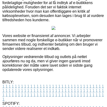
fordelagtige muligheder for at få indtryk af e-butikkens
pålidelighed. Foruden det ser vi faktisk internet
virksomheder hvor man kan offentliggøre en kritik af
købsoplevelsen, som desuden kan tages i brug til at vurdere
tilfredsheden hos kunderne.
Vores website er finansieret af annoncer. Vi arbejder
sammen med nogle forskellige e-butikker når vi promoverer
firmaernes tilbud, og indhenter betaling om den bruger vi
sender videre realiserer et indkøb.
Oplysninger vedrørende tilbud og outlets på nettet
ajourføres nu og da, men vi giver ingen garanti imod
korrektioner der måtte være lavet siden vi sidste gang
opdaterede vores oplysninger.
BITLY:
1
1
1
1
1
1
1
1
1
1
1
1
1
1
1
1
1
1
1
1
1
1
1
1
1
1
1
1
1
1
1
1
1
1
1
1
1
1
1
1
1
1
1
1
1
1
1
1
1
1
1
1
1
1
1
1
1
1
1
1
1
1
1
1
1
1
1
1
1
1
1
1
1
1
1
1
1
1
1
1
1
1
1
1
1
1
1
1
1
1
1
1
1
1
1
1
1
1
1
1
SPOTIFY: