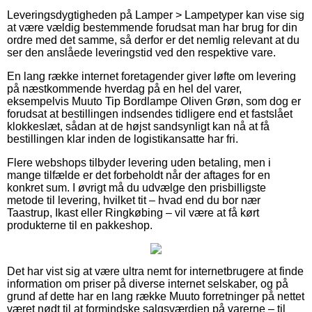
Leveringsdygtigheden på Lamper > Lampetyper kan vise sig
at være vældig bestemmende forudsat man har brug for din
ordre med det samme, så derfor er det nemlig relevant at du
ser den anslåede leveringstid ved den respektive vare.
En lang række internet foretagender giver løfte om levering
på næstkommende hverdag på en hel del varer,
eksempelvis Muuto Tip Bordlampe Oliven Grøn, som dog er
forudsat at bestillingen indsendes tidligere end et fastslået
klokkeslæt, sådan at de højst sandsynligt kan nå at få
bestillingen klar inden de logistikansatte har fri.
Flere webshops tilbyder levering uden betaling, men i
mange tilfælde er det forbeholdt når der aftages for en
konkret sum. I øvrigt må du udvælge den prisbilligste
metode til levering, hvilket tit – hvad end du bor nær
Taastrup, Ikast eller Ringkøbing – vil være at få kørt
produkterne til en pakkeshop.
Det har vist sig at være ultra nemt for internetbrugere at finde
information om priser på diverse internet selskaber, og på
grund af dette har en lang række Muuto forretninger på nettet
været nødt til at formindske salgsværdien på varerne – til