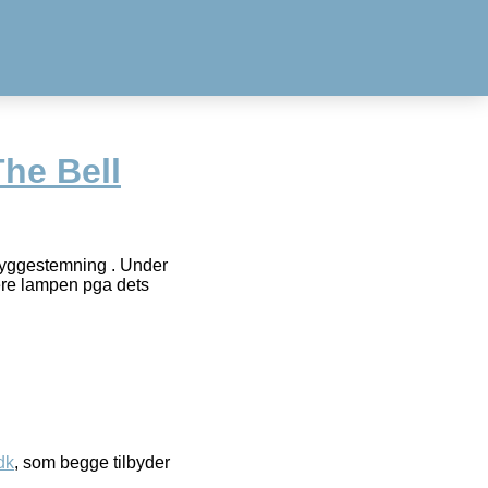
he Bell
 hyggestemning . Under
bere lampen pga dets
dk
, som begge tilbyder