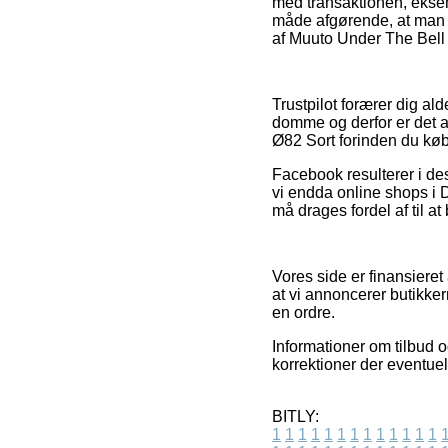
med transaktionen, ekse
måde afgørende, at man n
af Muuto Under The Bell 
Trustpilot forærer dig a
domme og derfor er det a
Ø82 Sort forinden du køb
Facebook resulterer i des
vi endda online shops i
må drages fordel af til a
Vores side er finansiere
at vi annoncerer butikk
en ordre.
Informationer om tilbud o
korrektioner der eventue
BITLY:
1
1
1
1
1
1
1
1
1
1
1
1
1