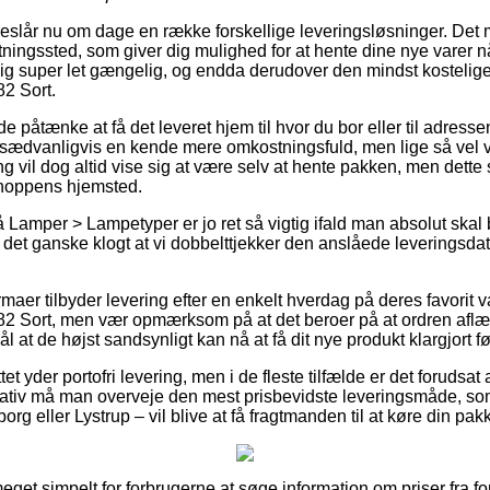
oreslår nu om dage en række forskellige leveringsløsninger. Det 
ntningssted, som giver dig mulighed for at hente dine nye varer n
g super let gængelig, og endda derudover den mindst kostelige
2 Sort.
åtænke at få det leveret hjem til hvor du bor eller til adressen
 sædvanligvis en kende mere omkostningsfuld, men lige så vel 
ing vil dog altid vise sig at være selv at hente pakken, men dette
hoppens hjemsted.
Lamper > Lampetyper er jo ret så vigtig ifald man absolut skal 
 det ganske klogt at vi dobbelttjekker den anslåede leveringsdat
firmaer tilbyder levering efter en enkelt hverdag på deres favori
2 Sort, men vær opmærksom på at det beroer på at ordren aflæg
 at de højst sandsynligt kan nå at få dit nye produkt klargjort fø
ettet yder portofri levering, men i de fleste tilfælde er det forudsa
ativ må man overveje den mest prisbevidste leveringsmåde, so
rg eller Lystrup – vil blive at få fragtmanden til at køre din pakk
meget simpelt for forbrugerne at søge information om priser fra for