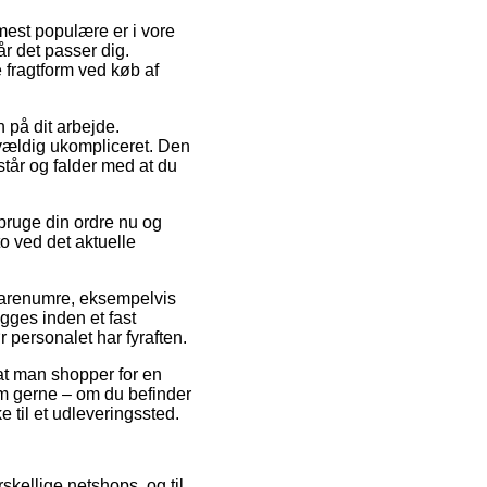
mest populære er i vore
år det passer dig.
 fragtform ved køb af
 på dit arbejde.
vældig ukompliceret. Den
 står og falder med at du
bruge din ordre nu og
o ved det aktuelle
t varenumre, eksempelvis
ges inden et fast
r personalet har fyraften.
t at man shopper for en
m gerne – om du befinder
e til et udleveringssted.
skellige netshops, og til