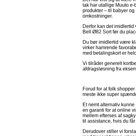
tak har utallige Muuto e-
produkter – til babyer og
omkostninger.
Derfor kan det imidlerti
Bell Ø82 Sort før du plac
Du bør imidlertid være kla
virker hamrende favorabe
med betalingskort er held
Vi tilråder generelt kort
afdragsløsning fra eksemp
Forud for at folk shopper
meste ikke super spænd
Et nemt alternativ kunn
en garanti for at online
mellem efterses af sagky
til assistance, hvis du få
Derudover stiller vi for