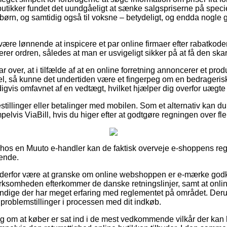
butikker fundet det uundgåeligt at sænke salgspriserne på speciel
 børn, og samtidig også til voksne – betydeligt, og endda nogle
d være lønnende at inspicere et par online firmaer efter rabatko
erer ordren, således at man er usvigeligt sikker på at få den skar
r over, at i tilfælde af at en online forretning annoncerer et pro
l, så kunne det undertiden være et fingerpeg om en bedrageris
igvis omfavnet af en vedtægt, hvilket hjælper dig overfor uægte i
bestillinger eller betalinger med mobilen. Som et alternativ kan 
elvis ViaBill, hvis du higer efter at godtgøre regningen over fle
 hos en Muuto e-handler kan de faktisk overveje e-shoppens regl
ende.
e derfor være at granske om online webshoppen er e-mærke god
 virksomheden efterkommer de danske retningslinjer, samt at on
ndige der har meget erfaring med reglementet på området. Deru
r problemstillinger i processen med dit indkøb.
slag om at køber er sat ind i de mest vedkommende vilkår der ka