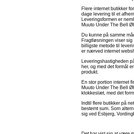
Flere internet butikker f
dage levering til et afhe
Leveringsformen er nemli
Muuto Under The Bell Ø8
Du kunne på samme måde p
Fragtløsningen viser sig
billigste metode til lever
er nærved internet webs
Leveringshastigheden på 
her, og med det formål er
produkt.
En stor portion internet 
Muuto Under The Bell Ø8
klokkeslæt, med det formål
Indtil flere butikker på n
bestemt sum. Som altern
sig ved Esbjerg, Vordingbo
Det har vist sig at være 