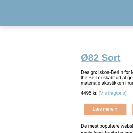
Ø82 Sort
Design: Iskos-Berlin for
the Bell er skabt ud af g
materiale akustikken i r
4495
kr.
(Vis fragtpris)
Læs mere »
De mest populære websho