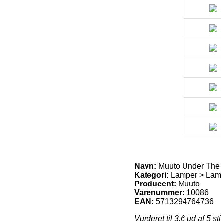
Navn:
Muuto Under The 
Kategori:
Lamper > Lam
Producent:
Muuto
Varenummer:
10086
EAN:
5713294764736
Vurderet til
3.6
ud af 5 st