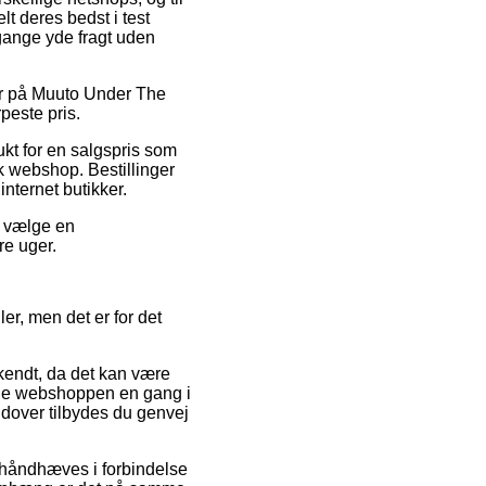
t deres bedst i test
 gange yde fragt uden
der på Muuto Under The
peste pris.
dukt for en salgspris som
k webshop. Bestillinger
nternet butikker.
du vælge en
re uger.
er, men det er for det
kendt, da det kan være
line webshoppen en gang i
dover tilbydes du genvej
n håndhæves i forbindelse