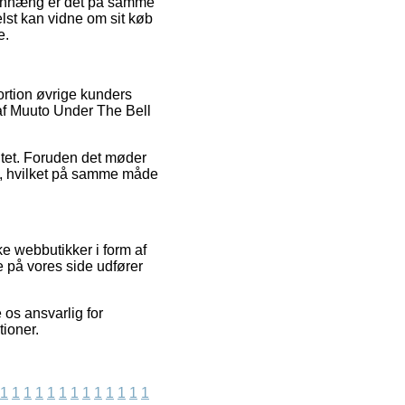
mmenhæng er det på samme
lst kan vidne om sit køb
e.
ortion øvrige kunders
 af Muuto Under The Bell
ritet. Foruden det møder
e, hvilket på samme måde
e webbutikker i form af
 på vores side udfører
 os ansvarlig for
tioner.
1
1
1
1
1
1
1
1
1
1
1
1
1