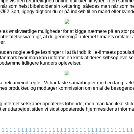
mpelvis den returrettighed online butikken tilbyder. I den sa
år som helst bibeholder sin kvittering, således man når som he
Ø82 Sort, ligegyldigt om du er på indkøb til en mand eller kvind
ldeles ønskværdige muligheder for at kigge nærmere på en stor p
nbefalelsesværdigt, at du gennemgår internet firmaets omtaler
er.
uden nogle ærlige løsninger til at få indblik i e-firmaets popula
 Danmark hvor man kan udforme en kritik af deres købsoplevels
t bedømme tidligere kunders oplevelser.
t af reklameindtægter. Vi har faste samarbejder med en lang rækk
ernes produkter, og modtager kommission om en af de besøgende
g internet selskaber opdateres løbende, men man kan ikke stille
lt er udarbejdet siden vi sidst opdaterede hjemmesidens informa
1
1
1
1
1
1
1
1
1
1
1
1
1
1
1
1
1
1
1
1
1
1
1
1
1
1
1
1
1
1
1
1
1
1
1