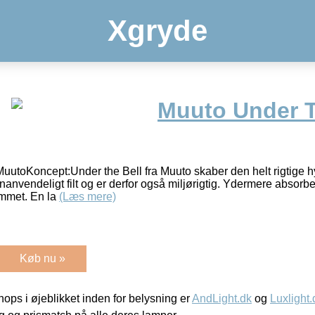
Xgryde
Muuto Under T
 MuutoKoncept:Under the Bell fra Muuto skaber den helt rigtige
enanvendeligt filt og er derfor også miljørigtig. Ydermere absor
ummet. En la
(Læs mere)
Køb nu »
ps i øjeblikket inden for belysning er
AndLight.dk
og
Luxlight.