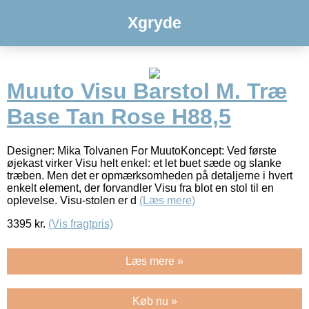
Xgryde
Muuto Visu Barstol M. Træ
Base Tan Rose H88,5
Designer: Mika Tolvanen For MuutoKoncept: Ved første
øjekast virker Visu helt enkel: et let buet sæde og slanke
træben. Men det er opmærksomheden på detaljerne i hvert
enkelt element, der forvandler Visu fra blot en stol til en
oplevelse. Visu-stolen er d
(Læs mere)
3395
kr.
(Vis fragtpris)
Læs mere »
Køb nu »