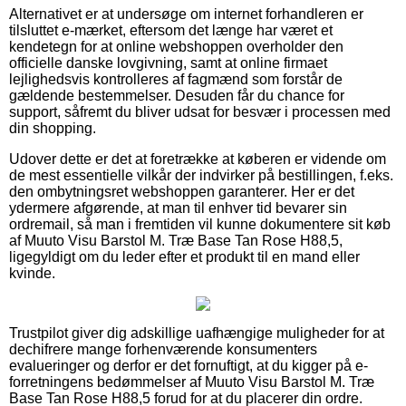
Alternativet er at undersøge om internet forhandleren er
tilsluttet e-mærket, eftersom det længe har været et
kendetegn for at online webshoppen overholder den
officielle danske lovgivning, samt at online firmaet
lejlighedsvis kontrolleres af fagmænd som forstår de
gældende bestemmelser. Desuden får du chance for
support, såfremt du bliver udsat for besvær i processen med
din shopping.
Udover dette er det at foretrække at køberen er vidende om
de mest essentielle vilkår der indvirker på bestillingen, f.eks.
den ombytningsret webshoppen garanterer. Her er det
ydermere afgørende, at man til enhver tid bevarer sin
ordremail, så man i fremtiden vil kunne dokumentere sit køb
af Muuto Visu Barstol M. Træ Base Tan Rose H88,5,
ligegyldigt om du leder efter et produkt til en mand eller
kvinde.
Trustpilot giver dig adskillige uafhængige muligheder for at
dechifrere mange forhenværende konsumenters
evalueringer og derfor er det fornuftigt, at du kigger på e-
forretningens bedømmelser af Muuto Visu Barstol M. Træ
Base Tan Rose H88,5 forud for at du placerer din ordre.