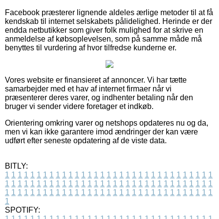
Facebook præsterer lignende aldeles ærlige metoder til at få
kendskab til internet selskabets pålidelighed. Herinde er der
endda netbutikker som giver folk mulighed for at skrive en
anmeldelse af købsoplevelsen, som på samme måde må
benyttes til vurdering af hvor tilfredse kunderne er.
Vores website er finansieret af annoncer. Vi har tætte
samarbejder med et hav af internet firmaer når vi
præsenterer deres varer, og indhenter betaling når den
bruger vi sender videre foretager et indkøb.
Orientering omkring varer og netshops opdateres nu og da,
men vi kan ikke garantere imod ændringer der kan være
udført efter seneste opdatering af de viste data.
BITLY:
1
1
1
1
1
1
1
1
1
1
1
1
1
1
1
1
1
1
1
1
1
1
1
1
1
1
1
1
1
1
1
1
1
1
1
1
1
1
1
1
1
1
1
1
1
1
1
1
1
1
1
1
1
1
1
1
1
1
1
1
1
1
1
1
1
1
1
1
1
1
1
1
1
1
1
1
1
1
1
1
1
1
1
1
1
1
1
1
1
1
1
1
1
1
1
1
1
1
1
1
SPOTIFY:
1
1
1
1
1
1
1
1
1
1
1
1
1
1
1
1
1
1
1
1
1
1
1
1
1
1
1
1
1
1
1
1
1