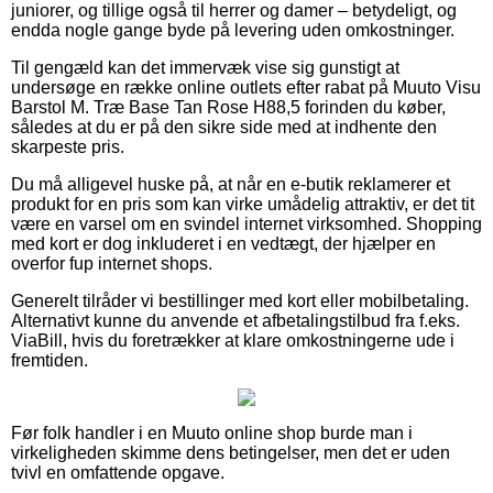
juniorer, og tillige også til herrer og damer – betydeligt, og
endda nogle gange byde på levering uden omkostninger.
Til gengæld kan det immervæk vise sig gunstigt at
undersøge en række online outlets efter rabat på Muuto Visu
Barstol M. Træ Base Tan Rose H88,5 forinden du køber,
således at du er på den sikre side med at indhente den
skarpeste pris.
Du må alligevel huske på, at når en e-butik reklamerer et
produkt for en pris som kan virke umådelig attraktiv, er det tit
være en varsel om en svindel internet virksomhed. Shopping
med kort er dog inkluderet i en vedtægt, der hjælper en
overfor fup internet shops.
Generelt tilråder vi bestillinger med kort eller mobilbetaling.
Alternativt kunne du anvende et afbetalingstilbud fra f.eks.
ViaBill, hvis du foretrækker at klare omkostningerne ude i
fremtiden.
Før folk handler i en Muuto online shop burde man i
virkeligheden skimme dens betingelser, men det er uden
tvivl en omfattende opgave.