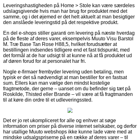
Leveringshastigheden på Home > Stole kan være særdeles
udslagsgivende hvis man har brug for produktet med det
samme, og i det øjemed er det helt aktuelt at man besigtiger
den anslåede leveringstid på det respektive produkt.
En del e-shops stiller garanti om levering på næste hverdag
på de fleste af deres varer, eksempelvis Muuto Visu Barstol
M. Træ Base Tan Rose H88,5, hvilket forudsætter at
bestillingen indsendes tidligere end et fast tidspunkt, med
det formål at de har udsigt til at kunne nå at få produktet ud
af døren forud for at personalet har fri.
Nogle e-firmaer frembyder levering uden betaling, men
typisk er det så nødvendigt at man bestiller for en fastsat
sum. Ellers kan man vælge den mindst kostelige
fragtmetode, der gerne – uanset om du befinder sig tæt på
Roskilde, Thisted eller Brande – vil være at få fragtmanden
til at køre din ordre til et udleveringssted.
Det er jo ret ukompliceret for alle og enhver at søge
information om priser på diverse internet selskaber, og derfor
har utallige Muuto webshops ikke kunne lade være med at
mindske udsalgspriserne på en række af deres varer – til