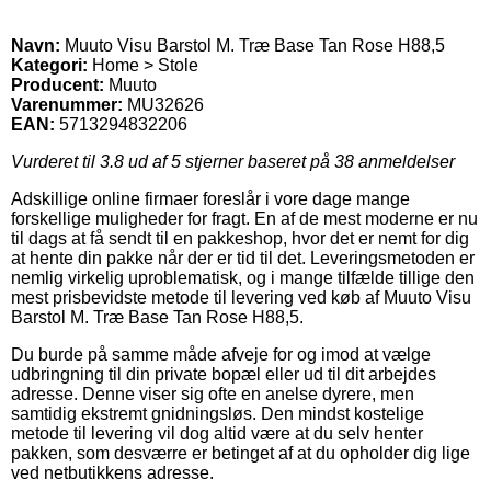
Navn:
Muuto Visu Barstol M. Træ Base Tan Rose H88,5
Kategori:
Home > Stole
Producent:
Muuto
Varenummer:
MU32626
EAN:
5713294832206
Vurderet til
3.8
ud af 5 stjerner baseret på
38
anmeldelser
Adskillige online firmaer foreslår i vore dage mange
forskellige muligheder for fragt. En af de mest moderne er nu
til dags at få sendt til en pakkeshop, hvor det er nemt for dig
at hente din pakke når der er tid til det. Leveringsmetoden er
nemlig virkelig uproblematisk, og i mange tilfælde tillige den
mest prisbevidste metode til levering ved køb af Muuto Visu
Barstol M. Træ Base Tan Rose H88,5.
Du burde på samme måde afveje for og imod at vælge
udbringning til din private bopæl eller ud til dit arbejdes
adresse. Denne viser sig ofte en anelse dyrere, men
samtidig ekstremt gnidningsløs. Den mindst kostelige
metode til levering vil dog altid være at du selv henter
pakken, som desværre er betinget af at du opholder dig lige
ved netbutikkens adresse.