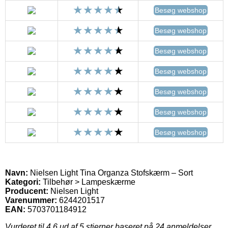
Besøg webshop
Besøg webshop
Besøg webshop
Besøg webshop
Besøg webshop
Besøg webshop
Besøg webshop
Navn:
Nielsen Light Tina Organza Stofskærm – Sort
Kategori:
Tilbehør > Lampeskærme
Producent:
Nielsen Light
Varenummer:
6244201517
EAN:
5703701184912
Vurderet til
4.6
ud af 5 stjerner baseret på
24
anmeldelser