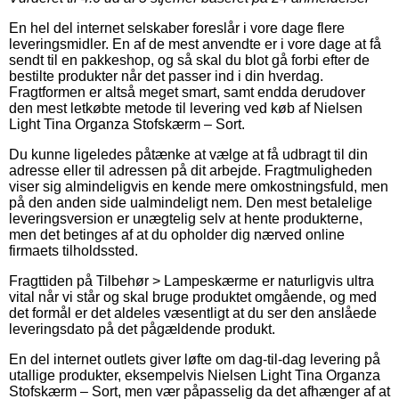
En hel del internet selskaber foreslår i vore dage flere
leveringsmidler. En af de mest anvendte er i vore dage at få
sendt til en pakkeshop, og så skal du blot gå forbi efter de
bestilte produkter når det passer ind i din hverdag.
Fragtformen er altså meget smart, samt endda derudover
den mest letkøbte metode til levering ved køb af Nielsen
Light Tina Organza Stofskærm – Sort.
Du kunne ligeledes påtænke at vælge at få udbragt til din
adresse eller til adressen på dit arbejde. Fragtmuligheden
viser sig almindeligvis en kende mere omkostningsfuld, men
på den anden side ualmindeligt nem. Den mest betalelige
leveringsversion er unægtelig selv at hente produkterne,
men det betinges af at du opholder dig nærved online
firmaets tilholdssted.
Fragttiden på Tilbehør > Lampeskærme er naturligvis ultra
vital når vi står og skal bruge produktet omgående, og med
det formål er det aldeles væsentligt at du ser den anslåede
leveringsdato på det pågældende produkt.
En del internet outlets giver løfte om dag-til-dag levering på
utallige produkter, eksempelvis Nielsen Light Tina Organza
Stofskærm – Sort, men vær påpasselig da det afhænger af at