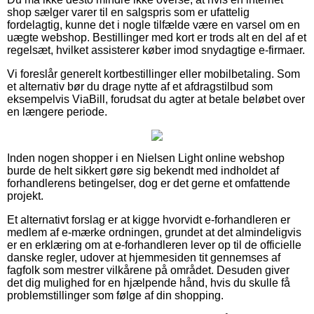
shop sælger varer til en salgspris som er ufattelig
fordelagtig, kunne det i nogle tilfælde være en varsel om en
uægte webshop. Bestillinger med kort er trods alt en del af et
regelsæt, hvilket assisterer køber imod snydagtige e-firmaer.
Vi foreslår generelt kortbestillinger eller mobilbetaling. Som
et alternativ bør du drage nytte af et afdragstilbud som
eksempelvis ViaBill, forudsat du agter at betale beløbet over
en længere periode.
Inden nogen shopper i en Nielsen Light online webshop
burde de helt sikkert gøre sig bekendt med indholdet af
forhandlerens betingelser, dog er det gerne et omfattende
projekt.
Et alternativt forslag er at kigge hvorvidt e-forhandleren er
medlem af e-mærke ordningen, grundet at det almindeligvis
er en erklæring om at e-forhandleren lever op til de officielle
danske regler, udover at hjemmesiden tit gennemses af
fagfolk som mestrer vilkårene på området. Desuden giver
det dig mulighed for en hjælpende hånd, hvis du skulle få
problemstillinger som følge af din shopping.