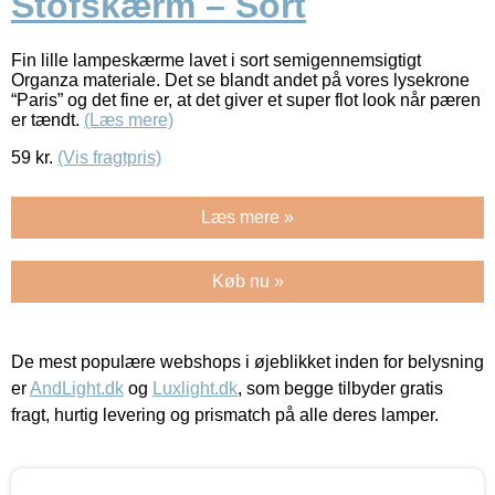
Stofskærm – Sort
Fin lille lampeskærme lavet i sort semigennemsigtigt
Organza materiale. Det se blandt andet på vores lysekrone
“Paris” og det fine er, at det giver et super flot look når pæren
er tændt.
(Læs mere)
59
kr.
(Vis fragtpris)
Læs mere »
Køb nu »
De mest populære webshops i øjeblikket inden for belysning
er
AndLight.dk
og
Luxlight.dk
, som begge tilbyder gratis
fragt, hurtig levering og prismatch på alle deres lamper.