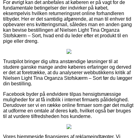
For øvrigt kan det anbefales at køberen er på vagt for de
fundamentale betingelser der indvirker på købet,
eksempelvis hvilken returneringsret online forhandleren
tilbyder. Her er det samtidig afgørende, at man til enhver tid
opbevarer ens kvitteringsmail, således man en anden gang
kan bevise bestillingen af Nielsen Light Tina Organza
Stofskærm – Sort, hvad end du leder efter et produkt til en
pige eller dreng.
Trustpilot bringer dig ultra anstændige løsninger til at
studere ganske mange andre køberes erfaringer og derved
er det at foretrække, at du analyserer webbutikkens kritik af
Nielsen Light Tina Organza Stofskærm – Sort før du lægger
din bestilling.
Facebook byder på endvidere tilpas hensigtsmæssige
muligheder for at få indblik i internet firmaets pålidelighed.
Derudover ser vi en række online firmaer som gør det muligt
at udforme en omtale af deres køb, hvilket også bør bruges
til at vurdere tilfredsheden hos kunderne.
Vores hjemmeside finansieres af reklameindtægter. Vi