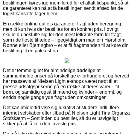
bestillingen køres igennem forud for et aftalt tidspunkt, så at
de garanteret kan nå at få bestillingen sendt afsted før de
logistikansatte tager hjem.
En række online outlets garanterer fragt uden beregning,
men tit kun hvis der bestilles for en konkret pris. I øvrigt
skulle du beslutte sig for den mest letkøbte form for fragt,
som i de fleste tilfælde – ligegyldigt om man er i Hørsholm,
Rønne eller Bjerringbro – er at få fragtmanden til at køre din
bestilling til en pakkeshop.
Det er temmelig let for almindelige dødelige at
sammenholde priser på forskellige e-forhandlere, og herved
har massevis af Nielsen Light e-shops været nødt til at
presse udsalgspriserne på en række af deres varer – til
børn, og samtidig også til mænd og kvinder – enormt, og
endda nogle gange yde fragt uden omkostninger.
Det kan imidlertid vise sig lukrativt at studere indtil flere
internet selskaber efter tilbud på Nielsen Light Tina Organza
Stofskærm – Sort inden du bestiller, så du er usvigeligt
sikker på at få fat i den laveste pris.
Du må ikke desto mindre ikke overse, at hvis en internet