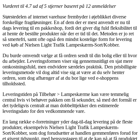
Vurderet til
4.7
ud af 5 stjerner baseret på
12
anmeldelser
Størstedelen af internet varehuse frembyder i øjeblikket diverse
forskellige fragtløsninger. En af dem der er mest anvendt er nu til
dags levering til en pakkeshop, fordi det giver dig fuld fleksibilitet til
at hente de bestilte produkter når der er tid til det. Metoden er jo ret
så smertefri, samt ofte også den mindst kostelige form for levering
ved køb af Nielsen Light Trafik Lampeskærm-Sort/Kobber.
Du burde omvendt vælge at få ordren sendt til din bolig eller til hvor
du arbejder. Leveringsformen viser sig gennemsnitligt en sjat mere
omkostningsfuld, men endvidere særdeles praktisk. Den prisbilligste
leveringsmetode vil dog altid vise sig at være at du selv henter
ordren, som dog afhænger af at du bor lige ved e-shoppens
tilholdssted.
Leveringstiden på Tilbehør > Lampeskærme kan være temmelig
central hvis vi behøver pakken om få sekunder, så med det formål er
det tydeligvis centralt at man dobbelttjekker den estimerede
leveringsdato for den vedkommende vare.
En lang række e-forretninger yder dag-til-dag levering på de fleste
produkter, eksempelvis Nielsen Light Trafik Lampeskærm-
Sort/Kobber, som dog forudsætter at handlen gemmenføres forud for
et givent tidspunkt, med hensynstagen til at de kan nå at få produktet