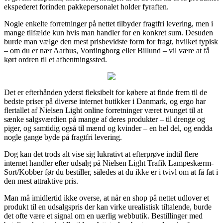
ekspederet forinden pakkepersonalet holder fyraften.
Nogle enkelte forretninger på nettet tilbyder fragtfri levering, men i
mange tilfælde kun hvis man handler for en konkret sum. Desuden
burde man vælge den mest prisbevidste form for fragt, hvilket typisk
– om du er nær Aarhus, Vordingborg eller Billund – vil være at få
kørt ordren til et afhentningssted.
Det er efterhånden yderst fleksibelt for købere at finde frem til de
bedste priser på diverse internet butikker i Danmark, og ergo har
flertallet af Nielsen Light online forretninger været tvunget til at
sænke salgsværdien på mange af deres produkter – til drenge og
piger, og samtidig også til mænd og kvinder – en hel del, og endda
nogle gange byde på fragtfri levering.
Dog kan det trods alt vise sig lukrativt at efterprøve indtil flere
internet handler efter udsalg på Nielsen Light Trafik Lampeskærm-
Sort/Kobber før du bestiller, således at du ikke er i tvivl om at få fat i
den mest attraktive pris.
Man må imidlertid ikke overse, at når en shop på nettet udlover et
produkt til en udsalgspris der kan virke urealistisk tiltalende, burde
det ofte være et signal om en uærlig webbutik. Bestillinger med