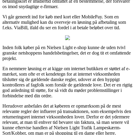
betalingskort er imidlertid omfattet af en bestemmelse, der forsvarer
os imod snydagtige e-firmaer.
Vi går generelt ind for køb med kort eller MobilePay. Som en
alternativ mulighed kan du overveje en løsning på afbetaling som
f.eks. ViaBill, ifald du ser en fordel i at betale beløbet over tid.
Inden folk køber på en Nielsen Light e-shop kunne de uden tvivl
granske netshoppens handelsbetingelser, det er dog tit et omfattende
projekt.
En nemmere løsning er at kigge om internet butikken er støttet af e-
mærket, som ofte er et kendetegn for at internet virksomheden
tilslutter sig de gældende danske regler, udover at den hyppigt
kontrolleres af fagfolk som forstår de gældende love. Det er en rigtig
god anledning til støtte, for så vidt du møder problemstillinger i
forbindelse med din ordre.
Herudover anbefales det at køberen er opmærksom på de mest
relevante regler der influerer på transaktionen, som eksempelvis den
returneringsret internet virksomheden lover. Derfor er det ydermere
relevant, at man til enhver tid bevarer sin faktura, så man senere vil
kunne eftervise handlen af Nielsen Light Trafik Lampeskærm-
Sort/Kobber, om man er på shopping til en dame eller herre.