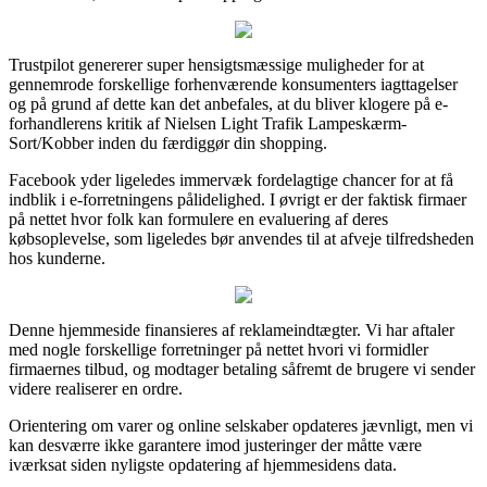
Trustpilot genererer super hensigtsmæssige muligheder for at
gennemrode forskellige forhenværende konsumenters iagttagelser
og på grund af dette kan det anbefales, at du bliver klogere på e-
forhandlerens kritik af Nielsen Light Trafik Lampeskærm-
Sort/Kobber inden du færdiggør din shopping.
Facebook yder ligeledes immervæk fordelagtige chancer for at få
indblik i e-forretningens pålidelighed. I øvrigt er der faktisk firmaer
på nettet hvor folk kan formulere en evaluering af deres
købsoplevelse, som ligeledes bør anvendes til at afveje tilfredsheden
hos kunderne.
Denne hjemmeside finansieres af reklameindtægter. Vi har aftaler
med nogle forskellige forretninger på nettet hvori vi formidler
firmaernes tilbud, og modtager betaling såfremt de brugere vi sender
videre realiserer en ordre.
Orientering om varer og online selskaber opdateres jævnligt, men vi
kan desværre ikke garantere imod justeringer der måtte være
iværksat siden nyligste opdatering af hjemmesidens data.