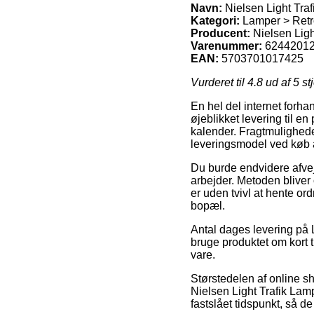
Navn:
Nielsen Light Tra
Kategori:
Lamper > Retr
Producent:
Nielsen Ligh
Varenummer:
6244201
EAN:
5703701017425
Vurderet til
4.8
ud af 5 st
En hel del internet forhan
øjeblikket levering til e
kalender. Fragtmulighede
leveringsmodel ved køb a
Du burde endvidere afveje 
arbejder. Metoden bliver
er uden tvivl at hente or
bopæl.
Antal dages levering på L
bruge produktet om kort t
vare.
Størstedelen af online s
Nielsen Light Trafik Lam
fastslået tidspunkt, så d