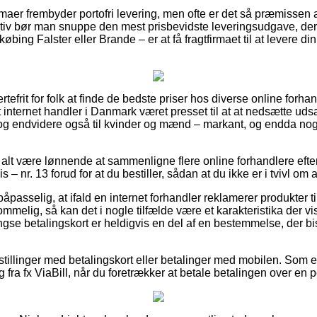
rmaer frembyder portofri levering, men ofte er det så præmissen 
tiv bør man snuppe den mest prisbevidste leveringsudgave, der
ng Falster eller Brande – er at få fragtfirmaet til at levere din o
tefrit for folk at finde de bedste priser hos diverse online forha
 internet handler i Danmark været presset til at at nedsætte ud
n, og endvidere også til kvinder og mænd – markant, og endda nog
 alt være lønnende at sammenligne flere online forhandlere efter
 nr. 13 forud for at du bestiller, sådan at du ikke er i tvivl om at
åpasselig, at ifald en internet forhandler reklamerer produkter ti
melig, så kan det i nogle tilfælde være et karakteristika der vis
se betalingskort er heldigvis en del af en bestemmelse, der bi
estillinger med betalingskort eller betalinger med mobilen. Som e
g fra fx ViaBill, når du foretrækker at betale betalingen over en 