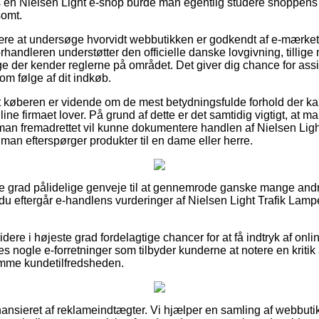
en Nielsen Light e-shop burde man egentlig studere shoppens fo
somt.
re at undersøge hvorvidt webbutikken er godkendt af e-mærket,
forhandleren understøtter den officielle danske lovgivning, tilli
 der kender reglerne på området. Det giver dig chance for assi
om følge af dit indkøb.
at køberen er vidende om de mest betydningsfulde forhold der kan
ine firmaet lover. På grund af dette er det samtidig vigtigt, at 
 man fremadrettet vil kunne dokumentere handlen af Nielsen Li
 man efterspørger produkter til en dame eller herre.
øjeste grad pålidelige genveje til at gennemrode ganske mange a
 du eftergår e-handlens vurderinger af Nielsen Light Trafik Lam
re i højeste grad fordelagtige chancer for at få indtryk af onli
s nogle e-forretninger som tilbyder kunderne at notere en kritik
emme kundetilfredsheden.
nsieret af reklameindtægter. Vi hjælper en samling af webbuti