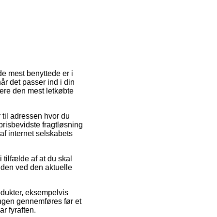
 de mest benyttede er i
år det passer ind i din
ere den mest letkøbte
r til adressen hvor du
prisbevidste fragtløsning
af internet selskabets
tilfælde af at du skal
tiden ved den aktuelle
odukter, eksempelvis
ingen gennemføres før et
r fyraften.