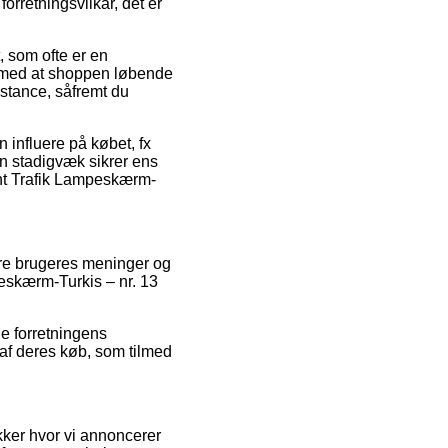
rretningsvilkår, det er
 som ofte er en
ge med at shoppen løbende
stance, såfremt du
 influere på købet, fx
man stadigvæk sikrer ens
ght Trafik Lampeskærm-
ndre brugeres meninger og
peskærm-Turkis – nr. 13
ne forretningens
 af deres køb, som tilmed
kker hvor vi annoncerer