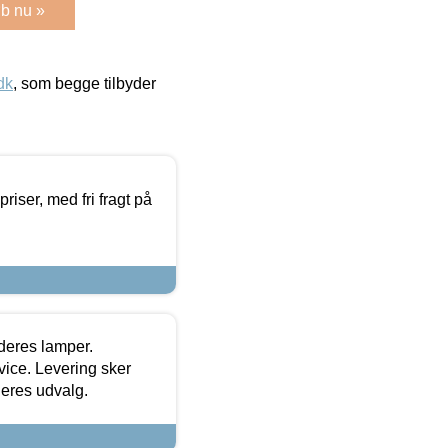
b nu »
dk
, som begge tilbyder
priser, med fri fragt på
 deres lamper.
ice. Levering sker
deres udvalg.