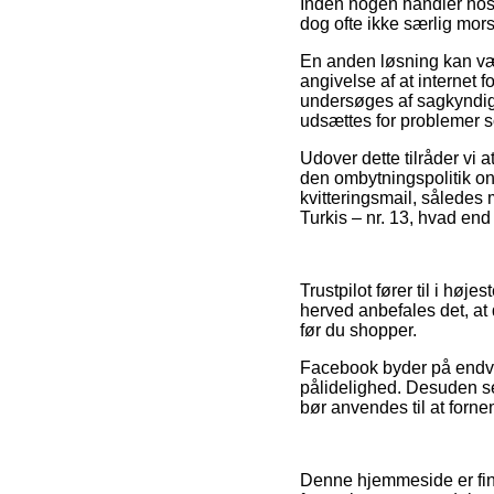
Inden nogen handler hos 
dog ofte ikke særlig mor
En anden løsning kan væ
angivelse af at internet 
undersøges af sagkyndige
udsættes for problemer s
Udover dette tilråder vi 
den ombytningspolitik onl
kvitteringsmail, således
Turkis – nr. 13, hvad end
Trustpilot fører til i h
herved anbefales det, at
før du shopper.
Facebook byder på endvide
pålidelighed. Desuden se
bør anvendes til at forn
Denne hjemmeside er fina