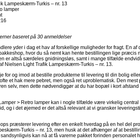
fik Lampeskærm-Turkis – nr. 13
o lamper
t
216
jerner baseret på
30
anmeldelser
dlere yder i dag et hav af forskellige muligheder for fragt. En af
n pakkeshop, hvor du så nemt kan hente bestillingen lige præcis n
n er altså særdeles gnidningsløs, samt i mange tilfælde endvid
f Nielsen Light Trafik Lampeskærm-Turkis – nr. 13.
for og imod at bestille produkterne til levering til din bolig elle
 ofte et hak mere pebret, men også ret uproblematisk. Den mest 
dren selv, men dette nødvendiggør at du har bopæl i kort afstand 
amper > Retro lamper kan i nogle tilfælde være virkelig central i 
id, og i det øjemed er det altså relevant at vi gransker leverings
hops præsterer levering efter en enkelt hverdag på en hel del pr
peskærm-Turkis – nr. 13, men husk at det afhænger af at bestill
e sandsynligvis kan nå at få varerne pakket forinden personalet ha