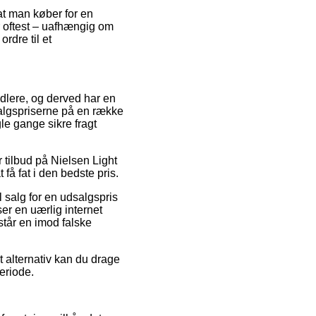
at man køber for en
 oftest – uafhængig om
rdre til et
ndlere, og derved har en
salgspriserne på en række
le gange sikre fragt
 tilbud på Nielsen Light
 få fat i den bedste pris.
l salg for en udsalgspris
er en uærlig internet
står en imod falske
t alternativ kan du drage
periode.