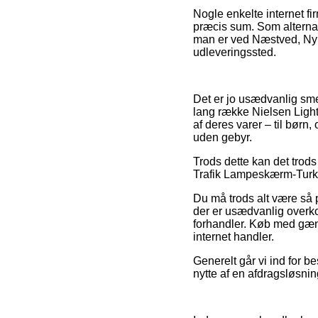
Nogle enkelte internet fi
præcis sum. Som alterna
man er ved Næstved, Nykøbi
udleveringssted.
Det er jo usædvanlig smer
lang række Nielsen Light
af deres varer – til bør
uden gebyr.
Trods dette kan det trods
Trafik Lampeskærm-Turkis –
Du må trods alt være så p
der er usædvanlig overkom
forhandler. Køb med gæng
internet handler.
Generelt går vi ind for b
nytte af en afdragsløsnin