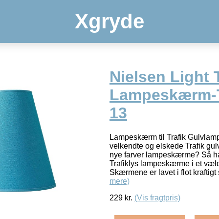
Xgryde
Nielsen Light 
Lampeskærm-Tu
13
Lampeskærm til Trafik Gulvlam
velkendte og elskede Trafik gu
nye farver lampeskærme? Så har 
Trafiklys lampeskærme i et væld a
Skærmene er lavet i flot kraftigt
mere)
229
kr.
(Vis fragtpris)